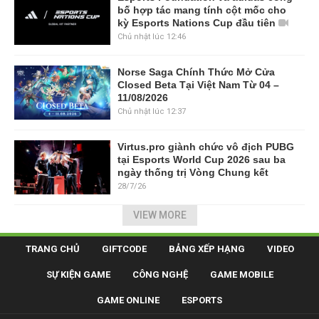
bố hợp tác mang tính cột mốc cho
kỳ Esports Nations Cup đầu tiên
Chủ nhật lúc 12:46
Norse Saga Chính Thức Mở Cửa
Closed Beta Tại Việt Nam Từ 04 –
11/08/2026
Chủ nhật lúc 12:37
Virtus.pro giành chức vô địch PUBG
tại Esports World Cup 2026 sau ba
ngày thống trị Vòng Chung kết
28/7/26
VIEW MORE
TRANG CHỦ
GIFTCODE
BẢNG XẾP HẠNG
VIDEO
SỰ KIỆN GAME
CÔNG NGHỆ
GAME MOBILE
GAME ONLINE
ESPORTS