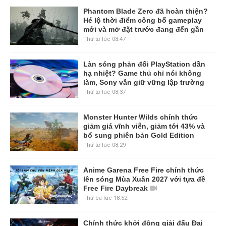
Phantom Blade Zero đã hoàn thiện?
Hé lộ thời điểm công bố gameplay
mới và mở đặt trước đang đến gần
Thứ tư lúc 08:47
Làn sóng phản đối PlayStation dần
hạ nhiệt? Game thủ chỉ nói không
làm, Sony vẫn giữ vững lập trường
Thứ tư lúc 08:37
Monster Hunter Wilds chính thức
giảm giá vĩnh viễn, giảm tới 43% và
bổ sung phiên bản Gold Edition
Thứ tư lúc 08:29
Anime Garena Free Fire chính thức
lên sóng Mùa Xuân 2027 với tựa đề
Free Fire Daybreak
Thứ ba lúc 18:52
Chính thức khởi động giải đấu Đại