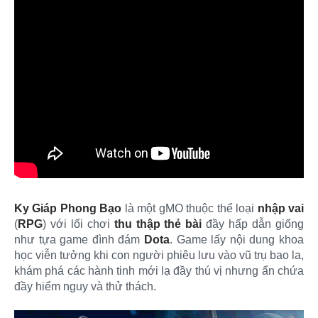
Ky Giáp Phong Bạo
là một gMO thuộc thể loại
nhập vai
(
RPG
) với lối chơi
thu thập
thẻ bài
đầy hấp dẫn giống
như tựa game đình đám
Dota
. Game lấy nội dung khoa
học viễn tưởng khi con người phiêu lưu vào vũ trụ bao la,
khám phá các hành tinh mới lạ đầy thú vị nhưng ẩn chứa
đầy hiểm nguy và thử thách.