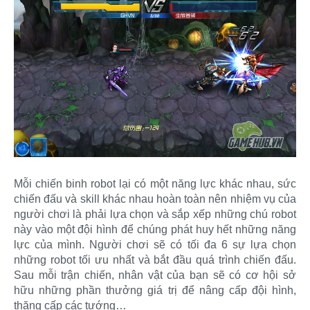
Mỗi chiến binh robot lại có một năng lực khác nhau, sức
chiến đấu và skill khác nhau hoàn toàn nên nhiệm vụ của
người chơi là phải lựa chọn và sắp xếp những chú robot
này vào một đội hình để chúng phát huy hết những năng
lực của mình. Người chơi sẽ có tối đa 6 sự lựa chọn
những robot tối ưu nhất và bắt đầu quá trình chiến đấu.
Sau mỗi trận chiến, nhân vật của bạn sẽ có cơ hội sở
hữu những phần thưởng giá trị để nâng cấp đội hình,
thăng cấp các tướng…