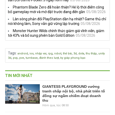
Phantom Blade Zero đã hoàn thiện? Hé lộ thời điểm công
bố gameplay mới và mở đặt trước đang đến gần
05/08/2026
Làn sóng phản đối PlayStation dần hạ nhiệt? Game thủ chỉ
nói không làm, Sony vẫn giữ vững lập trường
05/08/2026
Monster Hunter Wilds chính thức giảm giá vĩnh viễn, giảm
tới 43% và bổ sung phiên bản Gold Edition
05/08/2026
Tags
:
,
,
,
,
,
,
,
,
,
android
ios
nhập vai
rpg
robot
thẻ bài
3d
dota
thu thập
unity
,
,
,
,
,
3d
pvp
pve
turnbase
đánh theo lượt
ky giáp phong bạo
TIN MỚI NHẤT
GIANTESS PLAYGROUND vướng
tranh chấp nội bộ, nhà phát triển tố
đồng sự ngầm chiếm đoạt doanh
thu
Hôm qua, lúc 08:50