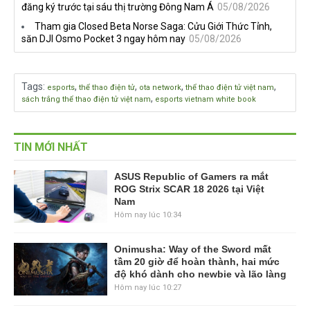
đăng ký trước tại sáu thị trường Đông Nam Á
05/08/2026
Tham gia Closed Beta Norse Saga: Cửu Giới Thức Tỉnh,
săn DJI Osmo Pocket 3 ngay hôm nay
05/08/2026
Tags
:
,
,
,
,
esports
thể thao điện tử
ota network
thể thao điện tử việt nam
,
sách trắng thể thao điện tử việt nam
esports vietnam white book
TIN MỚI NHẤT
ASUS Republic of Gamers ra mắt
ROG Strix SCAR 18 2026 tại Việt
Nam
Hôm nay lúc 10:34
Onimusha: Way of the Sword mất
tầm 20 giờ để hoàn thành, hai mức
độ khó dành cho newbie và lão làng
Hôm nay lúc 10:27