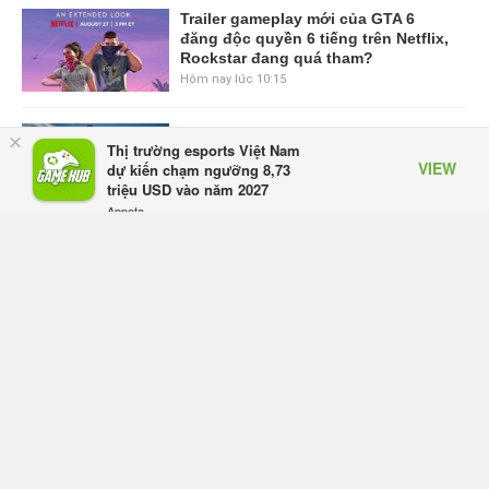
Trailer gameplay mới của GTA 6
đăng độc quyền 6 tiếng trên Netflix,
Rockstar đang quá tham?
Hôm nay lúc 10:15
GIANTESS PLAYGROUND vướng
×
Thị trường esports Việt Nam
tranh chấp nội bộ, nhà phát triển tố
VIEW
dự kiến chạm ngưỡng 8,73
đồng sự ngầm chiếm đoạt doanh
triệu USD vào năm 2027
thu
Appota
Hôm qua, lúc 08:50
FREE - In Google Play
Black Myth: Wukong xác nhận đợt
giảm giá sâu nhất từ trước đến nay,
ưu đãi 30% trên mọi nền tảng
Hôm qua, lúc 08:42
EA chính thức về tay Saudi Arabia,
một số studio khẳng định vẫn theo
đuổi chiến lược DEI
Hôm qua, lúc 08:30