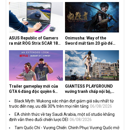
ASUS Republic of Gamers
Onimusha: Way of the
ra mắt ROG Strix SCAR 18
Sword mất tầm 20 giờ để
2026 tại Việt Nam
hoàn thành, hai mức độ khó
dành cho newbie và lão làng
Trailer gameplay mới của
GIANTESS PLAYGROUND
GTA 6 đăng độc quyền 6
vướng tranh chấp nội bộ,
tiếng trên Netflix, Rockstar
nhà phát triển tố đồng sự
Black Myth: Wukong xác nhận đợt giảm giá sâu nhất từ
đang quá tham?
ngầm chiếm đoạt doanh thu
trước đến nay, ưu đãi 30% trên mọi nền tảng
06/08/2026
EA chính thức về tay Saudi Arabia, một số studio khẳng
định vẫn theo đuổi chiến lược DEI
06/08/2026
Tam Quốc Chí - Vương Chiến: Chinh Phục Vương Quốc mở