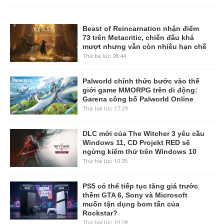
Beast of Reincarnation nhận điểm
73 trên Metacritic, chiến đấu khá
mượt nhưng vẫn còn nhiều hạn chế
Thứ ba lúc 08:44
Palworld chính thức bước vào thế
giới game MMORPG trên di động:
Garena công bố Palworld Online
Thứ hai lúc 17:29
DLC mới của The Witcher 3 yêu cầu
Windows 11, CD Projekt RED sẽ
ngừng kiểm thử trên Windows 10
Thứ hai lúc 10:35
PS5 có thể tiếp tục tăng giá trước
thềm GTA 6, Sony và Microsoft
muốn tận dụng bom tấn của
Rockstar?
Thứ hai lúc 10:28