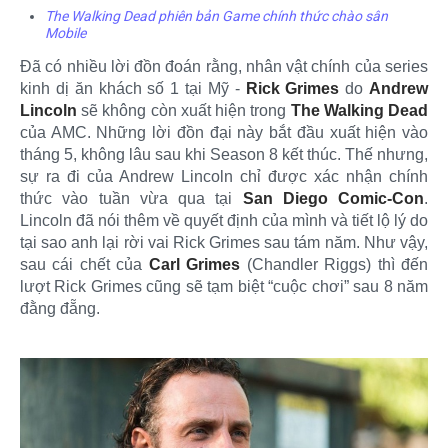
The Walking Dead phiên bản Game chính thức chào sân
Mobile
Đã có nhiều lời đồn đoán rằng, nhân vật chính của series
kinh dị ăn khách số 1 tại Mỹ -
Rick Grimes
do
Andrew
Lincoln
sẽ không còn xuất hiện trong
The Walking Dead
của AMC. Những lời đồn đại này bắt đầu xuất hiện vào
tháng 5, không lâu sau khi Season 8 kết thúc. Thế nhưng,
sự ra đi của Andrew Lincoln chỉ được xác nhận chính
thức vào tuần vừa qua tại
San Diego Comic-Con
.
Lincoln đã nói thêm về quyết định của mình và tiết lộ lý do
tại sao anh lại rời vai Rick Grimes sau tám năm. Như vậy,
sau cái chết của
Carl Grimes
(Chandler Riggs) thì đến
lượt Rick Grimes cũng sẽ tạm biệt “cuộc chơi” sau 8 năm
đằng đẵng.