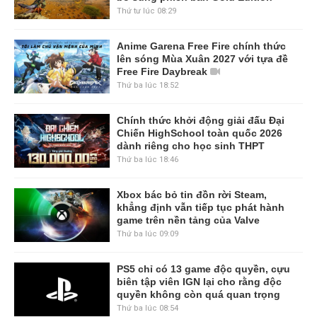
Thứ tư lúc 08:29
Anime Garena Free Fire chính thức
lên sóng Mùa Xuân 2027 với tựa đề
Free Fire Daybreak
Thứ ba lúc 18:52
Chính thức khởi động giải đấu Đại
Chiến HighSchool toàn quốc 2026
dành riêng cho học sinh THPT
Thứ ba lúc 18:46
Xbox bác bỏ tin đồn rời Steam,
khẳng định vẫn tiếp tục phát hành
game trên nền tảng của Valve
Thứ ba lúc 09:09
PS5 chỉ có 13 game độc quyền, cựu
biên tập viên IGN lại cho rằng độc
quyền không còn quá quan trọng
Thứ ba lúc 08:54