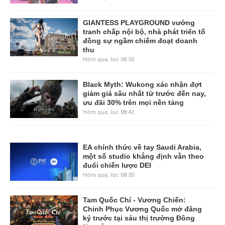
GIANTESS PLAYGROUND vướng
tranh chấp nội bộ, nhà phát triển tố
đồng sự ngầm chiếm đoạt doanh
thu
Hôm qua, lúc 08:50
Black Myth: Wukong xác nhận đợt
giảm giá sâu nhất từ trước đến nay,
ưu đãi 30% trên mọi nền tảng
Hôm qua, lúc 08:42
EA chính thức về tay Saudi Arabia,
một số studio khẳng định vẫn theo
đuổi chiến lược DEI
Hôm qua, lúc 08:30
Tam Quốc Chí - Vương Chiến:
Chinh Phục Vương Quốc mở đăng
ký trước tại sáu thị trường Đông