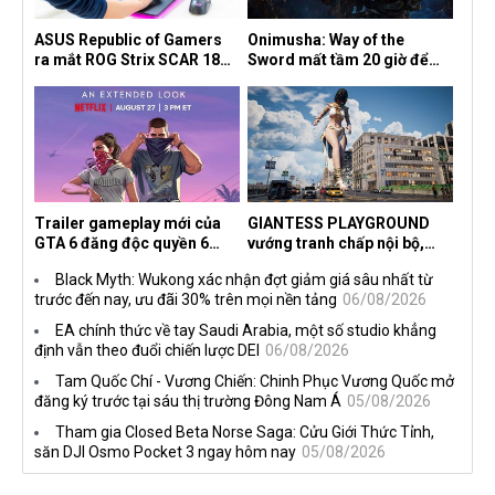
ASUS Republic of Gamers
Onimusha: Way of the
ra mắt ROG Strix SCAR 18
Sword mất tầm 20 giờ để
2026 tại Việt Nam
hoàn thành, hai mức độ khó
dành cho newbie và lão làng
Trailer gameplay mới của
GIANTESS PLAYGROUND
GTA 6 đăng độc quyền 6
vướng tranh chấp nội bộ,
tiếng trên Netflix, Rockstar
nhà phát triển tố đồng sự
Black Myth: Wukong xác nhận đợt giảm giá sâu nhất từ
đang quá tham?
ngầm chiếm đoạt doanh thu
trước đến nay, ưu đãi 30% trên mọi nền tảng
06/08/2026
EA chính thức về tay Saudi Arabia, một số studio khẳng
định vẫn theo đuổi chiến lược DEI
06/08/2026
Tam Quốc Chí - Vương Chiến: Chinh Phục Vương Quốc mở
đăng ký trước tại sáu thị trường Đông Nam Á
05/08/2026
Tham gia Closed Beta Norse Saga: Cửu Giới Thức Tỉnh,
săn DJI Osmo Pocket 3 ngay hôm nay
05/08/2026