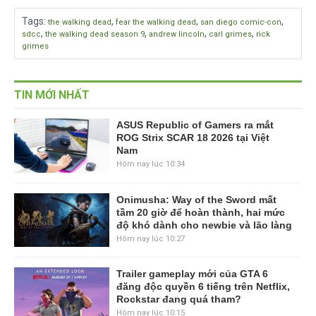
Tags
:
,
,
,
the walking dead
fear the walking dead
san diego comic-con
,
,
,
,
sdcc
the walking dead season 9
andrew lincoln
carl grimes
rick
grimes
TIN MỚI NHẤT
ASUS Republic of Gamers ra mắt
ROG Strix SCAR 18 2026 tại Việt
Nam
Hôm nay lúc 10:34
Onimusha: Way of the Sword mất
tầm 20 giờ để hoàn thành, hai mức
độ khó dành cho newbie và lão làng
Hôm nay lúc 10:27
Trailer gameplay mới của GTA 6
đăng độc quyền 6 tiếng trên Netflix,
Rockstar đang quá tham?
Hôm nay lúc 10:15