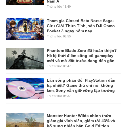
Nam Á
Thứ tư lúc 18:49
Tham gia Closed Beta Norse Saga:
Cửu Giới Thức Tỉnh, săn DJI Osmo
Pocket 3 ngay hôm nay
Thứ tư lúc 08:55
Phantom Blade Zero đã hoàn thiện?
Hé lộ thời điểm công bố gameplay
mới và mở đặt trước đang đến gần
Thứ tư lúc 08:47
Làn sóng phản đối PlayStation dần
hạ nhiệt? Game thủ chỉ nói không
làm, Sony vẫn giữ vững lập trường
Thứ tư lúc 08:37
Monster Hunter Wilds chính thức
giảm giá vĩnh viễn, giảm tới 43% và
bổ sung phiên bản Gold Edition