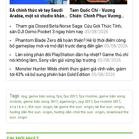
EA chính thức về tay Saudi
Tam Quốc Chí - Vương
Arabia, một số studio khẳng
Chiến: Chinh Phục Vương
định vẫn theo đuổi chiến
Quốc mở đăng ký trước tại
Tham gia Closed Beta Norse Saga: Cửu Giới Thức Tỉnh,
lược DEI
sáu thị trường Đông Nam Á
săn DJI Osmo Pocket 3 ngay hôm nay
05/08/2026
Phantom Blade Zero đã hoàn thiện? Hé lộ thời điểm công
bố gameplay mới và mở đặt trước đang đến gần
05/08/2026
Làn sóng phản đối PlayStation dần hạ nhiệt? Game thủ chỉ
nói không làm, Sony vẫn giữ vững lập trường
05/08/2026
Monster Hunter Wilds chính thức giảm giá vĩnh viễn, giảm
tới 43% và bổ sung phiên bản Gold Edition
05/08/2026
Tags
:
,
,
,
,
,
rpg
game bắn súng
fps
fps 2017
fps mobile
game bắn súng
,
,
,
,
,
mobile
game bắn súng 2017
agaming+
rpg 2017
fps mobile 2017
,
,
,
,
s.t.a.l.k.e.r.
the sun: origin
tải game the sun: origin
tải the sun: origin
,
,
hướng dẫn the sun: origin
hướng dẫn chơi the sun: origin
download the
sun: origin
TIN MỚI NHẤT