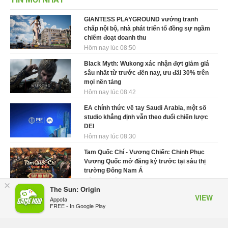
GIANTESS PLAYGROUND vướng tranh
chấp nội bộ, nhà phát triển tố đồng sự ngầm
chiếm đoạt doanh thu
Hôm nay lúc 08:50
Black Myth: Wukong xác nhận đợt giảm giá
sâu nhất từ trước đến nay, ưu đãi 30% trên
mọi nền tảng
Hôm nay lúc 08:42
EA chính thức về tay Saudi Arabia, một số
studio khẳng định vẫn theo đuổi chiến lược
DEI
Hôm nay lúc 08:30
Tam Quốc Chí - Vương Chiến: Chinh Phục
Vương Quốc mở đăng ký trước tại sáu thị
trường Đông Nam Á
Hôm qua, lúc 18:49
×
The Sun: Origin
VIEW
Tham gia Closed Beta Norse Saga: Cửu
Appota
FREE - In Google Play
Giới Thức Tỉnh, săn DJI Osmo Pocket 3
ngay hôm nay
Hôm qua, lúc 08:55