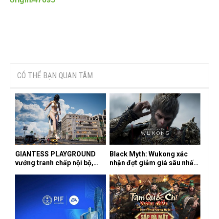
CÓ THỂ BẠN QUAN TÂM
GIANTESS PLAYGROUND
Black Myth: Wukong xác
vướng tranh chấp nội bộ,
nhận đợt giảm giá sâu nhất
nhà phát triển tố đồng sự
từ trước đến nay, ưu đãi 30%
ngầm chiếm đoạt doanh thu
trên mọi nền tảng