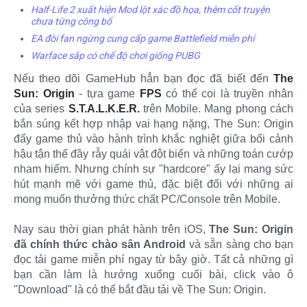
Half-Life 2 xuất hiện Mod lột xác đồ họa, thêm cốt truyện
chưa từng công bố
EA đòi fan ngừng cung cấp game Battlefield miễn phí
Warface sắp có chế độ chơi giống PUBG
Nếu theo dõi GameHub hẳn bạn đọc đã biết đến
The
Sun: Origin
- tựa game
FPS
có thể coi là truyền nhân
của series
S.T.A.L.K.E.R.
trên Mobile. Mang phong cách
bắn súng kết hợp nhập vai hạng nặng, The Sun: Origin
đẩy game thủ vào hành trình khắc nghiệt giữa bối cảnh
hậu tận thế đầy rẫy quái vật đột biến và những toán cướp
nham hiểm. Nhưng chính sự "hardcore" ấy lại mang sức
hút mạnh mẽ với game thủ, đặc biệt đối với những ai
mong muốn thưởng thức chất PC/Console trên Mobile.
Nay sau thời gian phát hành trên iOS,
The Sun: Origin
đã chính thức chào sân Android
và sẵn sàng cho bạn
đọc tải game miễn phí ngay từ bây giờ. Tất cả những gì
bạn cần làm là hướng xuống cuối bài, click vào ô
"Download" là có thể bắt đầu tải về The Sun: Origin.