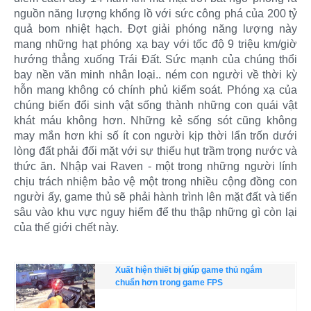
nguồn năng lượng khổng lồ với sức công phá của 200 tỷ
quả bom nhiệt hạch. Đợt giải phóng năng lượng này
mang những hạt phóng xạ bay với tốc độ 9 triệu km/giờ
hướng thẳng xuống Trái Đất. Sức mạnh của chúng thổi
bay nền văn minh nhân loại.. ném con người về thời kỳ
hỗn mang không có chính phủ kiểm soát. Phóng xạ của
chúng biến đổi sinh vật sống thành những con quái vật
khát máu không hơn. Những kẻ sống sót cũng không
may mắn hơn khi số ít con người kịp thời lẩn trốn dưới
lòng đất phải đối mặt với sự thiếu hụt trầm trọng nước và
thức ăn. Nhập vai Raven - một trong những người lính
chịu trách nhiệm bảo vệ một trong nhiều cộng đồng con
người ấy, game thủ sẽ phải hành trình lên mặt đất và tiến
sâu vào khu vực nguy hiểm để thu thập những gì còn lại
của thế giới chết này.
Xuất hiện thiết bị giúp game thủ ngắm
chuẩn hơn trong game FPS