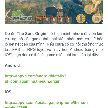
Do đó
The Sun: Origin
thể hiện mình như một viên kim
cương thô cần game thủ phải kiên nhẫn mới có thể bộc
lộ hết nét đẹp của mình. Nếu chưa có cơ hội thưởng thức
tựa FPS lai RPG tuyệt vời này trên Android (cũng như
iOS), bạn đọc có thể tải game miễn phí trực tiếp tại đây:
Android
http://appvn.com/android/details?
id=com.agaming.thesun.origin
iOS
http://appvn.com/ios/tai-game-iphone/the-sun-
origin/47695