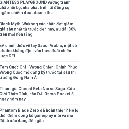
GIANTESS PLAYGROUND vướng tranh
chấp nội bộ, nhà phát triển tố đồng sự
ngầm chiếm đoạt doanh thu
Black Myth: Wukong xác nhận đợt giảm
giá sâu nhất từ trước đến nay, ưu đãi 30%
trên mọi nền tảng
EA chính thức về tay Saudi Arabia, một số
studio khẳng định vẫn theo đuổi chiến
lược DEI
Tam Quốc Chí - Vương Chiến: Chinh Phục
Vương Quốc mở đăng ký trước tại sáu thị
trường Đông Nam Á
Tham gia Closed Beta Norse Saga: Cửu
Giới Thức Tỉnh, săn DJI Osmo Pocket 3
ngay hôm nay
Phantom Blade Zero đã hoàn thiện? Hé lộ
thời điểm công bố gameplay mới và mở
đặt trước đang đến gần