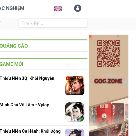
ẮC NGHIỆM
Y
QUẢNG CÁO
GAME MỚI
Thiếu Niên 3Q: Khởi Nguyên
Minh Chủ Võ Lâm - Vplay
Thiếu Niên Ca Hành: Khởi Động