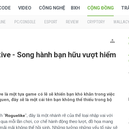
 CODE
VIDEO
CÔNG NGHỆ
BXH
CỘNG ĐỒNG
TR
INE
PC/CONSOLE
ESPORT
REVIEW
CRYPTORY
WALLAC
ive - Song hành bạn hữu vượt hiểm
 là một tựa game có lẽ sẽ khiến bạn khó khăn trong việc
quen, đây sẽ là một cái tên bạn không thể thiếu trong bộ
h "
", đây là một nhánh rẽ của thể loại nhập vai với
Roguelike
 qua mỗi lần chơi, cơ chế hành động theo lượt, đồ họa mang
t mãi mãi không thể hồi sinh. Những tưởng những yếu tố này sẽ