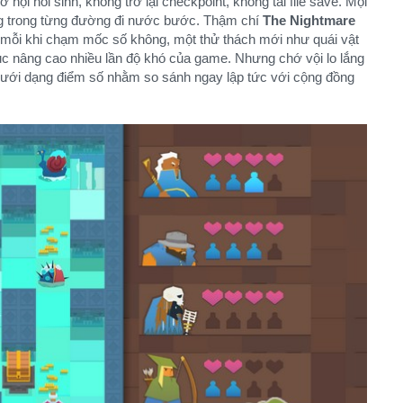
cơ hội hồi sinh, không trở lại checkpoint, không tải file save. Mọi
ng trong từng đường đi nước bước. Thậm chí
The Nightmare
ỗi khi chạm mốc số không, một thử thách mới như quái vật
tục nâng cao nhiều lần độ khó của game. Nhưng chớ vội lo lắng
dưới dạng điểm số nhằm so sánh ngay lập tức với cộng đồng