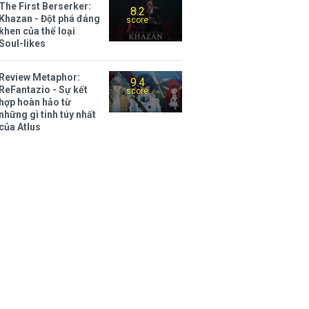
The First Berserker:
8.2
Khazan - Đột phá đáng
score
khen của thể loại
Soul-likes
Review Metaphor:
9.4
ReFantazio - Sự kết
score
hợp hoàn hảo từ
những gì tinh túy nhất
của Atlus