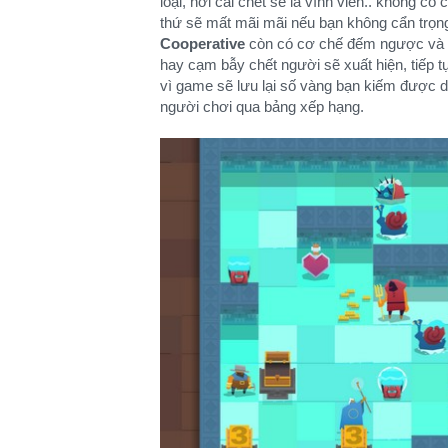
loại, nơi cái chết sẽ là vĩnh viễn.. không có 
thứ sẽ mất mãi mãi nếu bạn không cẩn trọ
Cooperative
còn có cơ chế đếm ngược và m
hay cạm bẫy chết người sẽ xuất hiện, tiếp 
vì game sẽ lưu lại số vàng bạn kiếm được 
người chơi qua bảng xếp hạng.