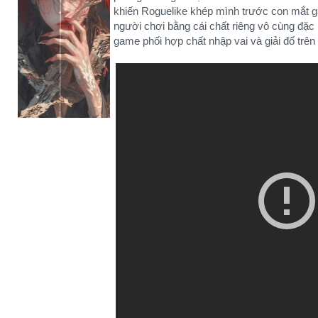
khiến Roguelike khép mình trước con mắt g
người chơi bằng cái chất riêng vô cùng đặc b
game phối hợp chất nhập vai và giải đố trên