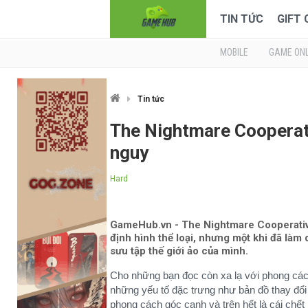
TIN TỨC
GIFT
MOBILE
GAME ONL
Tin tức
The Nightmare Cooperat
nguy
Hard
GameHub.vn - The Nightmare Cooperative
định hình thể loại, nhưng một khi đã làm 
sưu tập thế giới ảo của mình.
Cho những bạn đọc còn xa lạ với phong các
những yếu tố đặc trưng như bản đồ thay đổi
phong cách góc cạnh và trên hết là cái chế