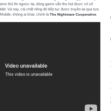
ame thủ thì ngược lại, dòng game vẫn thu hút được vô số
iệt. Và nay, cái chất riêng đó tiếp tục được truyền lại qua tựa
 Mobile, không ai khác chính là
.
The Nightmare Cooperative