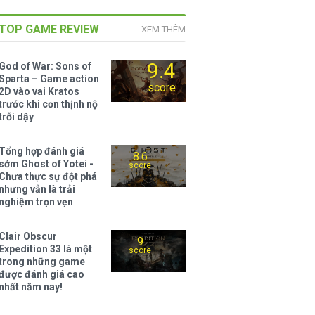
TOP GAME REVIEW
XEM THÊM
9.4
God of War: Sons of
Sparta – Game action
score
2D vào vai Kratos
trước khi cơn thịnh nộ
trỗi dậy
Tổng hợp đánh giá
8.6
sớm Ghost of Yotei -
score
Chưa thực sự đột phá
nhưng vẫn là trải
nghiệm trọn vẹn
Clair Obscur
9
Expedition 33 là một
score
trong những game
được đánh giá cao
nhất năm nay!