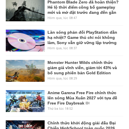
Phantom Blade Zero đã hoàn thiện?
Hé lộ thời điểm công bố gameplay
mới và mở đặt trước đang đến gần
Hôm qua, lúc 08:47
Làn sóng phản đối PlayStation dần
hạ nhiệt? Game thủ chỉ nói không
làm, Sony vẫn giữ vững lập trường
Hôm qua, lúc 08:37
Monster Hunter Wilds chính thức
giảm giá vĩnh viễn, giảm tới 43% và
bổ sung phiên bản Gold Edition
Hôm qua, lúc 08:29
Anime Garena Free Fire chính thức
lên sóng Mùa Xuân 2027 với tựa đề
Free Fire Daybreak
Thứ ba lúc 18:52
Chính thức khởi động giải đấu Đại
Chiến HighSchool toàn quốc 2026