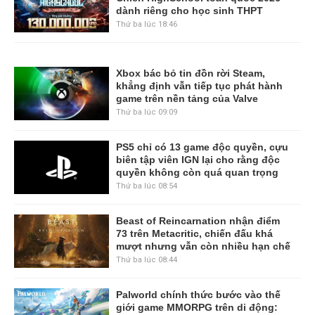
dành riêng cho học sinh THPT
Thứ ba lúc 18:46
Xbox bác bỏ tin đồn rời Steam,
khẳng định vẫn tiếp tục phát hành
game trên nền tảng của Valve
Thứ ba lúc 09:09
PS5 chỉ có 13 game độc quyền, cựu
biên tập viên IGN lại cho rằng độc
quyền không còn quá quan trọng
Thứ ba lúc 08:54
Beast of Reincarnation nhận điểm
73 trên Metacritic, chiến đấu khá
mượt nhưng vẫn còn nhiều hạn chế
Thứ ba lúc 08:44
Palworld chính thức bước vào thế
giới game MMORPG trên di động: