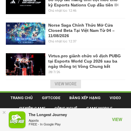
kỳ Esports Nations Cup đầu tiên
Chủ nhật lúc 12:46
Norse Saga Chính Thức Mở Cửa
Closed Beta Tại Việt Nam Từ 04 –
11/08/2026
Chủ nhật lúc 12:37
Virtus.pro giành chức vô địch PUBG
tại Esports World Cup 2026 sau ba
ngày thống trị Vòng Chung kết
28/7/26
VIEW MORE
TRANG CHỦ
GIFTCODE
BẢNG XẾP HẠNG
VIDEO
SỰ KIỆN GAME
CÔNG NGHỆ
GAME MOBILE
×
The Longest Journey
VIEW
GAME ONLINE
ESPORTS
Appota
FREE - In Google Play