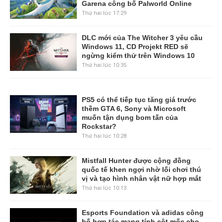
Garena công bố Palworld Online
Thứ hai lúc 17:29
DLC mới của The Witcher 3 yêu cầu
Windows 11, CD Projekt RED sẽ
ngừng kiểm thử trên Windows 10
Thứ hai lúc 10:35
PS5 có thể tiếp tục tăng giá trước
thềm GTA 6, Sony và Microsoft
muốn tận dụng bom tấn của
Rockstar?
Thứ hai lúc 10:28
Mistfall Hunter được cộng đồng
quốc tế khen ngợi nhờ lối chơi thú
vị và tạo hình nhân vật nữ hợp mắt
Thứ hai lúc 10:13
Esports Foundation và adidas công
bố hợp tác mang tính cột mốc cho