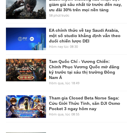
giảm giá sâu nhất từ trước đến nay,
ưu đãi 30% trên mọi nền tảng
58 phút trước
EA chính thức về tay Saudi Arabia,
một số studio khẳng định vẫn theo
đuổi chiến lược DEI
Hôm nay lúc 08:30
Tam Quốc Chí - Vương Chiến:
Chinh Phục Vương Quốc mở đăng
ký trước tại sáu thị trường Đông
Nam Á
Hôm qua, lúc 18:49
Tham gia Closed Beta Norse Saga:
Cửu Giới Thức Tỉnh, săn DJI Osmo
Pocket 3 ngay hôm nay
Hôm qua, lúc 08:55