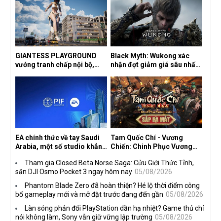
GIANTESS PLAYGROUND
Black Myth: Wukong xác
vướng tranh chấp nội bộ,
nhận đợt giảm giá sâu nhất
nhà phát triển tố đồng sự
từ trước đến nay, ưu đãi 30%
ngầm chiếm đoạt doanh thu
trên mọi nền tảng
EA chính thức về tay Saudi
Tam Quốc Chí - Vương
Arabia, một số studio khẳng
Chiến: Chinh Phục Vương
định vẫn theo đuổi chiến
Quốc mở đăng ký trước tại
Tham gia Closed Beta Norse Saga: Cửu Giới Thức Tỉnh,
lược DEI
sáu thị trường Đông Nam Á
săn DJI Osmo Pocket 3 ngay hôm nay
05/08/2026
Phantom Blade Zero đã hoàn thiện? Hé lộ thời điểm công
bố gameplay mới và mở đặt trước đang đến gần
05/08/2026
Làn sóng phản đối PlayStation dần hạ nhiệt? Game thủ chỉ
nói không làm, Sony vẫn giữ vững lập trường
05/08/2026