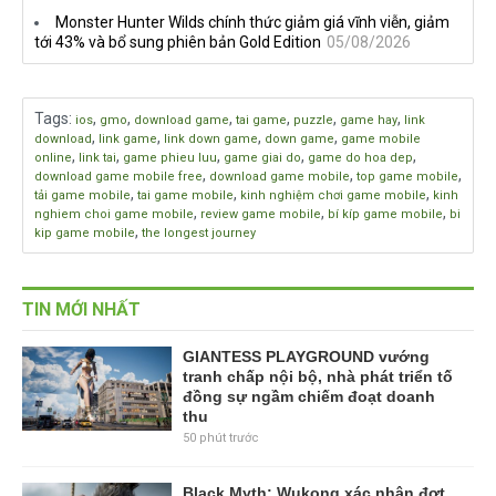
Monster Hunter Wilds chính thức giảm giá vĩnh viễn, giảm
tới 43% và bổ sung phiên bản Gold Edition
05/08/2026
Tags
:
,
,
,
,
,
,
ios
gmo
download game
tai game
puzzle
game hay
link
,
,
,
,
download
link game
link down game
down game
game mobile
,
,
,
,
,
online
link tai
game phieu luu
game giai do
game do hoa dep
,
,
,
download game mobile free
download game mobile
top game mobile
,
,
,
tải game mobile
tai game mobile
kinh nghiệm chơi game mobile
kinh
,
,
,
nghiem choi game mobile
review game mobile
bí kíp game mobile
bi
,
kip game mobile
the longest journey
TIN MỚI NHẤT
GIANTESS PLAYGROUND vướng
tranh chấp nội bộ, nhà phát triển tố
đồng sự ngầm chiếm đoạt doanh
thu
50 phút trước
Black Myth: Wukong xác nhận đợt