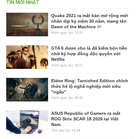
TIN MỚI NHẤT
Quake 2021 ra mắt bản mở rộng mới
nhân dịp kỷ niệm 30 năm, mang tên
Dawn of the Machine
Hôm qua, lúc 10:21
GTA 6 được cho là đã kiếm bộn tiền
nhờ ký hợp đồng độc quyền với
Netflix
Hôm qua, lúc 10:11
Elden Ring: Tarnished Edition chính
thức hé lộ nghề nghiệp mới siêu
"ngầu"
Hôm qua, lúc 09:31
ASUS Republic of Gamers ra mắt
ROG Strix SCAR 18 2026 tại Việt
Nam
Thứ sáu lúc 10:34