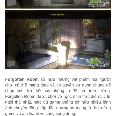
Forgotten Room
sở hữu những vật phẩm mà người
chơi có thể mang theo và có quyền sử dụng chúng để
chụp ảnh, lưu trữ hay phóng to để treo trên tường.
Forgotten Room được chơi với góc nhìn trực diện 3D từ
ngôi thứ nhất, mặc dù game không sở hữu nhiều hình
ảnh chuyển động hấp dẫn nhưng nó mang tới hiệu ứng
game và âm thanh vô cùng sống động.