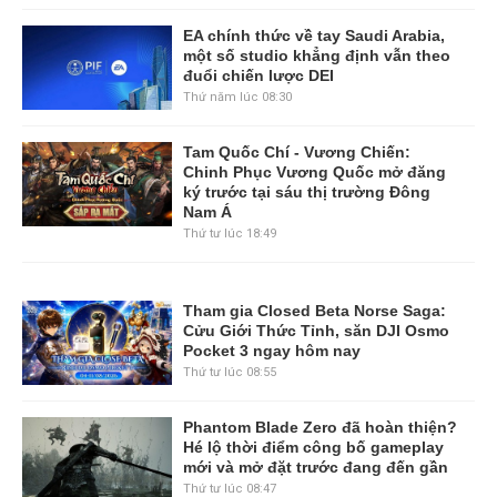
EA chính thức về tay Saudi Arabia,
một số studio khẳng định vẫn theo
đuổi chiến lược DEI
Thứ năm lúc 08:30
Tam Quốc Chí - Vương Chiến:
Chinh Phục Vương Quốc mở đăng
ký trước tại sáu thị trường Đông
Nam Á
Thứ tư lúc 18:49
Tham gia Closed Beta Norse Saga:
Cửu Giới Thức Tỉnh, săn DJI Osmo
Pocket 3 ngay hôm nay
Thứ tư lúc 08:55
Phantom Blade Zero đã hoàn thiện?
Hé lộ thời điểm công bố gameplay
mới và mở đặt trước đang đến gần
Thứ tư lúc 08:47