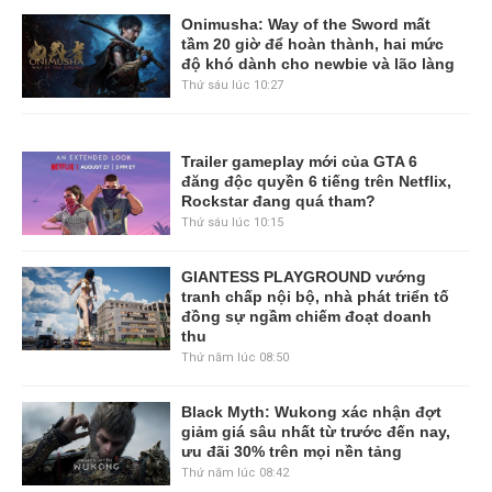
Onimusha: Way of the Sword mất
tầm 20 giờ để hoàn thành, hai mức
độ khó dành cho newbie và lão làng
Thứ sáu lúc 10:27
Trailer gameplay mới của GTA 6
đăng độc quyền 6 tiếng trên Netflix,
Rockstar đang quá tham?
Thứ sáu lúc 10:15
GIANTESS PLAYGROUND vướng
tranh chấp nội bộ, nhà phát triển tố
đồng sự ngầm chiếm đoạt doanh
thu
Thứ năm lúc 08:50
Black Myth: Wukong xác nhận đợt
giảm giá sâu nhất từ trước đến nay,
ưu đãi 30% trên mọi nền tảng
Thứ năm lúc 08:42