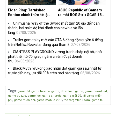
Elden Ring: Tarnished
ASUS Republic of Gamers
Edition chính thức hé lộ
ra mắt ROG Strix SCAR 18
nghề nghiệp mới siêu "ngầu"
2026 tại Việt Nam
Onimusha: Way of the Sword mất tầm 20 giờ để hoàn
thành, hai mức độ khó dành cho newbie và lão
làng
07/08/2026
Trailer gameplay mới của GTA 6 đăng độc quyền 6 tiếng
trên Netflix, Rockstar đang quá tham?
07/08/2026
GIANTESS PLAYGROUND vướng tranh chấp nội bộ, nhà
phát triển tố đồng sự ngầm chiếm đoạt doanh
thu
06/08/2026
Black Myth: Wukong xác nhận đợt giảm giá sâu nhất từ
trước đến nay, ưu đãi 30% trên mọi nền tảng
06/08/2026
Tags
:
,
,
,
,
,
game 3d
game free
tải game
download game
game download
,
,
,
,
game puzzle
game ios
game android
game giải đố
tải game miễn
,
,
,
,
phí
game miễn phí
game mobile 2016
the forgotten room
game tải