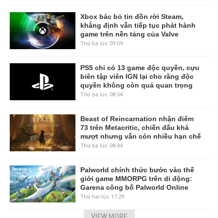
Xbox bác bỏ tin đồn rời Steam,
khẳng định vẫn tiếp tục phát hành
game trên nền tảng của Valve
Thứ ba lúc 09:09
PS5 chỉ có 13 game độc quyền, cựu
biên tập viên IGN lại cho rằng độc
quyền không còn quá quan trọng
Thứ ba lúc 08:54
Beast of Reincarnation nhận điểm
73 trên Metacritic, chiến đấu khá
mượt nhưng vẫn còn nhiều hạn chế
Thứ ba lúc 08:44
Palworld chính thức bước vào thế
giới game MMORPG trên di động:
Garena công bố Palworld Online
Thứ hai lúc 17:29
VIEW MORE