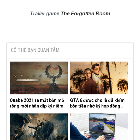
Trailer game
The Forgotten Room
CÓ THỂ BẠN QUAN TÂM
Quake 2021 ra mắt bản mở
GTA 6 được cho là đã kiếm
rộng mới nhân dịp kỷ niệm
bộn tiền nhờ ký hợp đồng
30 năm, mang tên Dawn of
độc quyền với Netflix
the Machine