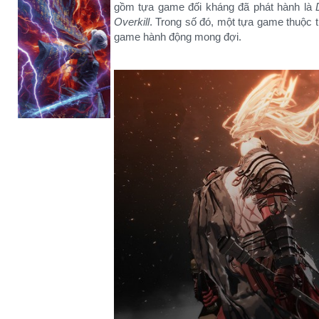
gồm tựa game đối kháng đã phát hành là
Overkill
. Trong số đó, một tựa game thuộc t
game hành động mong đợi.