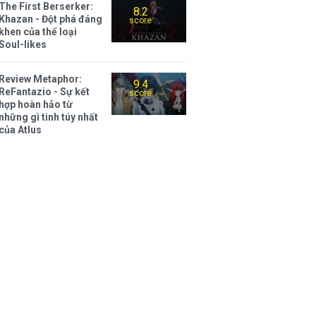
The First Berserker:
8.2
Khazan - Đột phá đáng
score
khen của thể loại
Soul-likes
Review Metaphor:
9.4
ReFantazio - Sự kết
score
hợp hoàn hảo từ
những gì tinh túy nhất
của Atlus