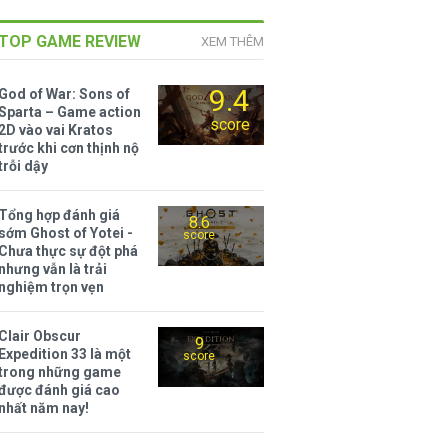
TOP GAME REVIEW
XEM THÊM
9.4
God of War: Sons of
Sparta – Game action
score
2D vào vai Kratos
trước khi cơn thịnh nộ
trỗi dậy
Tổng hợp đánh giá
8.6
sớm Ghost of Yotei -
score
Chưa thực sự đột phá
nhưng vẫn là trải
nghiệm trọn vẹn
Clair Obscur
9
Expedition 33 là một
score
trong những game
được đánh giá cao
nhất năm nay!