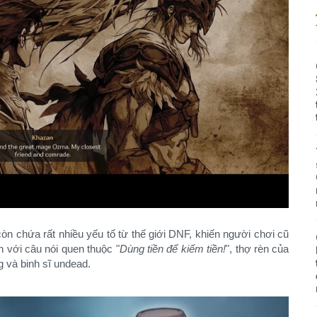
 còn chứa rất nhiều yếu tố từ thế giới DNF, khiến người chơi cũ
 với câu nói quen thuộc "
Dùng tiền để kiếm tiền!
", thợ rèn của
g và binh sĩ undead.