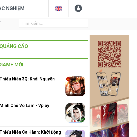
ẮC NGHIỆM
Y
QUẢNG CÁO
GAME MỚI
Thiếu Niên 3Q: Khởi Nguyên
Minh Chủ Võ Lâm - Vplay
Thiếu Niên Ca Hành: Khởi Động