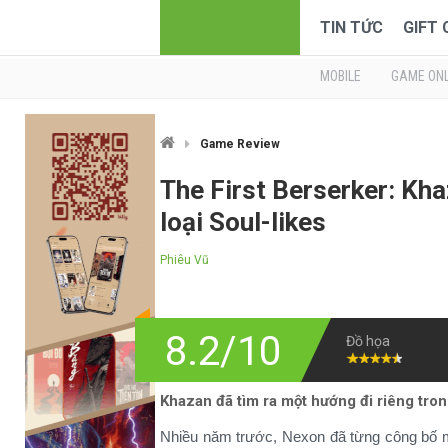
TIN TỨC
GIFT
MOBILE
GAME ONL
Game Review
The First Berserker: Kha
loại Soul-likes
Phiêu Vũ
8.2/10
Đồ họa
Khazan đã tìm ra một hướng đi riêng tron
Nhiều năm trước, Nexon đã từng công bố mộ