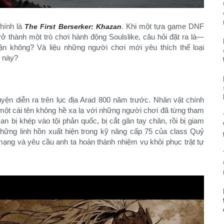
hính là
. Khi một tựa game DNF
The First Berserker: Khazan
 thành một trò chơi hành động Soulslike, câu hỏi đặt ra là—
n không? Và liệu những người chơi mới yêu thích thể loại
e này?
ện diễn ra trên lục địa Arad 800 năm trước. Nhân vật chính
một cái tên không hề xa lạ với những người chơi đã từng tham
n bị khép vào tội phản quốc, bị cắt gân tay chân, rồi bị giam
những linh hồn xuất hiện trong kỹ năng cấp 75 của class Quỷ
ạng và yêu cầu anh ta hoàn thành nhiệm vụ khôi phục trật tự