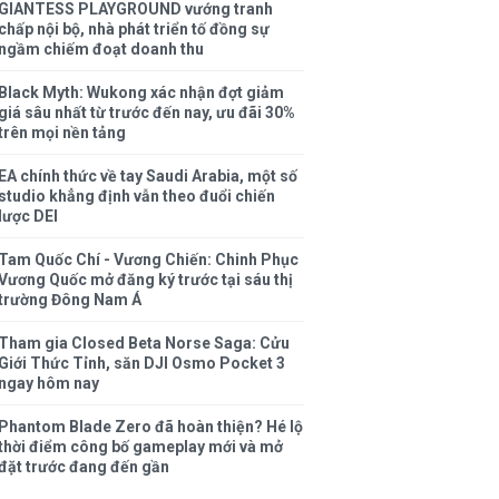
GIANTESS PLAYGROUND vướng tranh
chấp nội bộ, nhà phát triển tố đồng sự
ngầm chiếm đoạt doanh thu
Black Myth: Wukong xác nhận đợt giảm
giá sâu nhất từ trước đến nay, ưu đãi 30%
trên mọi nền tảng
EA chính thức về tay Saudi Arabia, một số
studio khẳng định vẫn theo đuổi chiến
lược DEI
Tam Quốc Chí - Vương Chiến: Chinh Phục
Vương Quốc mở đăng ký trước tại sáu thị
trường Đông Nam Á
Tham gia Closed Beta Norse Saga: Cửu
Giới Thức Tỉnh, săn DJI Osmo Pocket 3
ngay hôm nay
Phantom Blade Zero đã hoàn thiện? Hé lộ
thời điểm công bố gameplay mới và mở
đặt trước đang đến gần