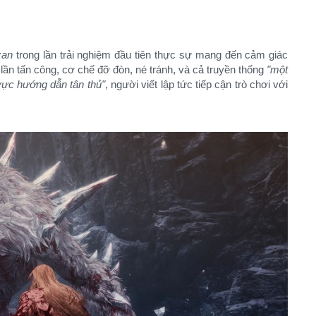
zan
trong lần trải nghiệm đầu tiên thực sự mang đến cảm giác
ố lần tấn công, cơ chế đỡ đòn, né tránh, và cả truyền thống
"một
vực hướng dẫn tân thủ"
, người viết lập tức tiếp cận trò chơi với