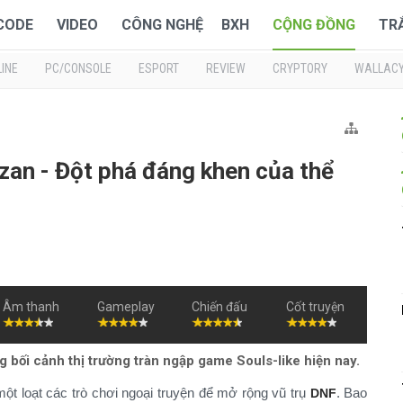
 CODE
VIDEO
CÔNG NGHỆ
BXH
CỘNG ĐỒNG
TR
INE
PC/CONSOLE
ESPORT
REVIEW
CRYPTORY
WALLAC
zan - Đột phá đáng khen của thể
Âm thanh
Gameplay
Chiến đấu
Cốt truyện
g bối cảnh thị trường tràn ngập game Souls-like hiện nay.
t loạt các trò chơi ngoại truyện để mở rộng vũ trụ
. Bao
DNF