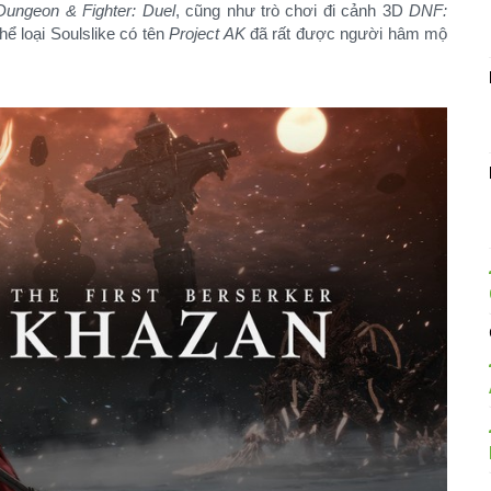
Dungeon & Fighter: Duel
, cũng như trò chơi đi cảnh 3D
DNF:
hể loại Soulslike có tên
Project AK
đã rất được người hâm mộ