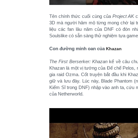
Tên chính thức cuối cùng của
Project AK
c
3D mà người hâm mộ từng mong chờ lại trở
liệu các fan lâu năm của DNF có đón nhậ
Soulslike có sẵn sàng thử nghiệm tựa gam
Con đường minh oan của
Khazan
The First Berserker: Khazan
kể về câu chuy
Khazan là một vị tướng của Đế chế Pelos, 
gia raid Ozma. Cốt truyện bắt đầu khi Khaza
giữ và lưu đày. Lúc này, Blade Phantom (
Kiếm Sĩ trong DNF) nhập vào anh ta, cứu m
của Netherworld.