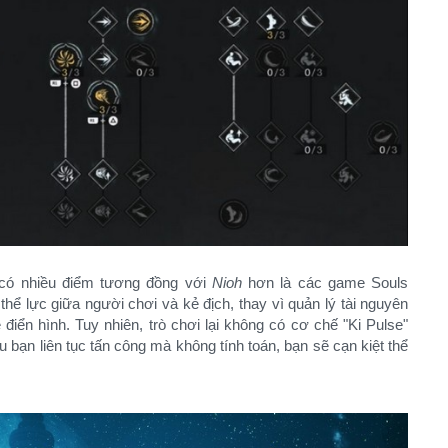
có nhiều điểm tương đồng với
Nioh
hơn là các game Souls
 thể lực giữa người chơi và kẻ địch, thay vì quản lý tài nguyên
 điển hình. Tuy nhiên, trò chơi lại không có cơ chế "Ki Pulse"
u bạn liên tục tấn công mà không tính toán, bạn sẽ cạn kiệt thể