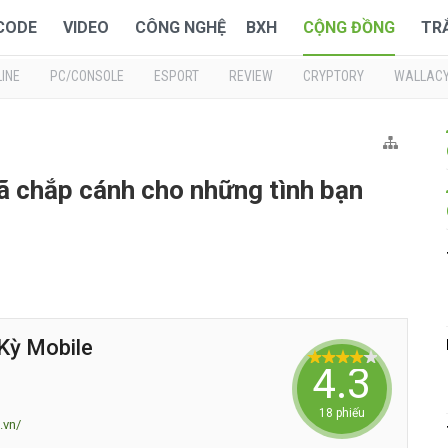
 CODE
VIDEO
CÔNG NGHỆ
BXH
CỘNG ĐỒNG
TR
INE
PC/CONSOLE
ESPORT
REVIEW
CRYPTORY
WALLAC
 chắp cánh cho những tình bạn
Kỳ Mobile
4.3333
18 phiếu
.vn/