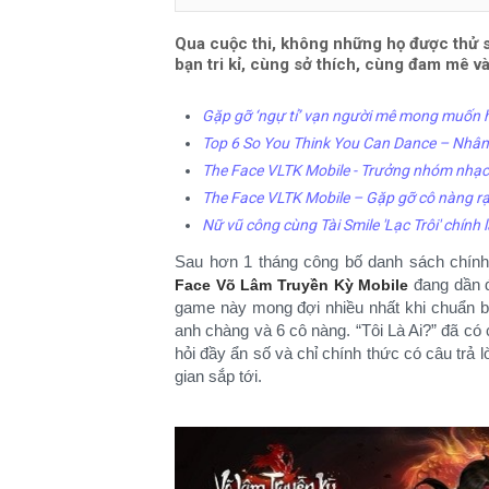
Qua cuộc thi, không những họ được thử 
bạn tri kỉ, cùng sở thích, cùng đam mê và
Gặp gỡ ‘ngự tỉ’ vạn người mê mong muốn h
Top 6 So You Think You Can Dance – Nhân 
The Face VLTK Mobile - Trưởng nhóm nhạc
The Face VLTK Mobile – Gặp gỡ cô nàng r
Nữ vũ công cùng Tài Smile 'Lạc Trôi' chính
Sau hơn 1 tháng công bố danh sách chính
đang dần đ
Face Võ Lâm Truyền Kỳ Mobile
game này mong đợi nhiều nhất khi chuẩn b
anh chàng và 6 cô nàng. “Tôi Là Ai?” đã có 
hỏi đầy ẩn số và chỉ chính thức có câu trả 
gian sắp tới.