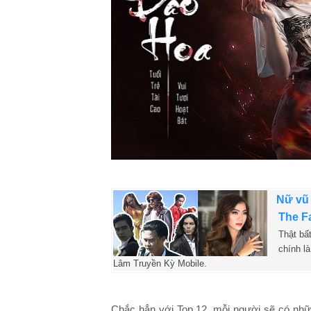
Nữ vũ 
The F
Thật bấ
chính l
Lâm Truyền Kỳ Mobile.
Chắc hẳn với Top 12, mỗi người sẽ có nhữn