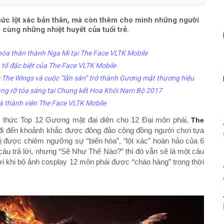
sức lột xác bản thân, mà còn thêm cho mình những người
 cùng những nhiệt huyết của tuổi trẻ.
óa thân thành Nga Mi tại The Face VLTK Mobile
tố đặc biệt của The Face VLTK Mobile
 The Wings và cuộc “lấn sân” trở thành Gương mặt thương hiệu
ạng rỡ tỏa sáng tại Chung kết Hoa Khôi Nam Bộ 2017
 là thành viên The Face VLTK Mobile
 thức Top 12 Gương mặt đại diện cho 12 Đại môn phái,
The
i đến khoảnh khắc được đông đảo cộng đồng người chơi tựa
ị được chiêm ngưỡng sự “biến hóa”, “lột xác” hoàn hảo của 6
câu trả lời, nhưng “Sẽ Như Thế Nào?” thì đó vẫn sẽ là một câu
lời khi bộ ảnh cosplay 12 môn phái được “chào hàng” trong thời