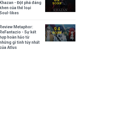
Khazan - Đột phá đáng
score
khen của thể loại
Soul-likes
Review Metaphor:
9.4
ReFantazio - Sự kết
score
hợp hoàn hảo từ
những gì tinh túy nhất
của Atlus