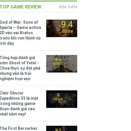
TOP GAME REVIEW
XEM THÊM
9.4
God of War: Sons of
Sparta – Game action
score
2D vào vai Kratos
trước khi cơn thịnh nộ
trỗi dậy
Tổng hợp đánh giá
8.6
sớm Ghost of Yotei -
score
Chưa thực sự đột phá
nhưng vẫn là trải
nghiệm trọn vẹn
Clair Obscur
9
Expedition 33 là một
score
trong những game
được đánh giá cao
nhất năm nay!
The First Berserker:
8.2