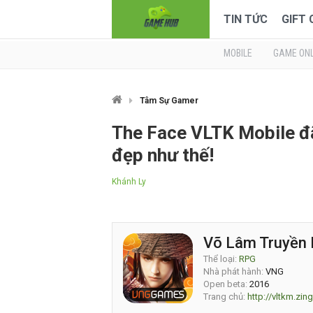
TIN TỨC
GIFT
MOBILE
GAME ONL
Tâm Sự Gamer
The Face VLTK Mobile đã
đẹp như thế!
Khánh Ly
Võ Lâm Truyền 
Thể loại:
RPG
Nhà phát hành:
VNG
Open beta:
2016
Trang chủ:
http://vltkm.zing