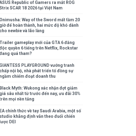
ASUS Republic of Gamers ra mắt ROG
Strix SCAR 18 2026 tại Việt Nam
Onimusha: Way of the Sword mất tầm 20
giờ để hoàn thành, hai mức độ khó dành
cho newbie và lão làng
Trailer gameplay mới của GTA 6 đăng
độc quyền 6 tiếng trên Netflix, Rockstar
đang quá tham?
GIANTESS PLAYGROUND vướng tranh
chấp nội bộ, nhà phát triển tố đồng sự
ngầm chiếm đoạt doanh thu
Black Myth: Wukong xác nhận đợt giảm
giá sâu nhất từ trước đến nay, ưu đãi 30%
trên mọi nền tảng
EA chính thức về tay Saudi Arabia, một số
studio khẳng định vẫn theo đuổi chiến
lược DEI