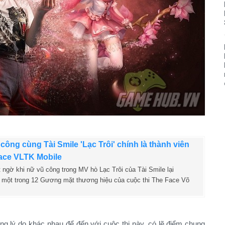
công cùng Tài Smile 'Lạc Trôi' chính là thành viên
ace VLTK Mobile
t ngờ khi nữ vũ công trong MV hò Lạc Trôi của Tài Smile lại
à một trong 12 Gương mặt thương hiệu của cuộc thi The Face Võ
g lý do khác nhau để đến với cuộc thi này, có lẽ điểm chung