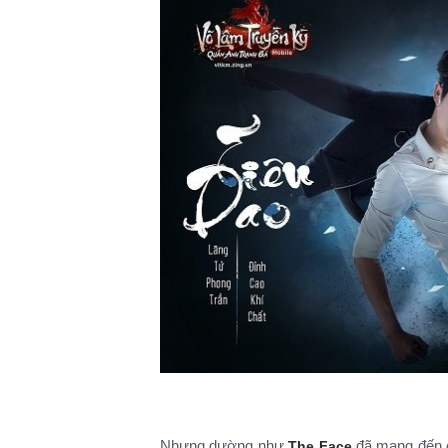
Nhưng dường như
đã mang đến c
The Face