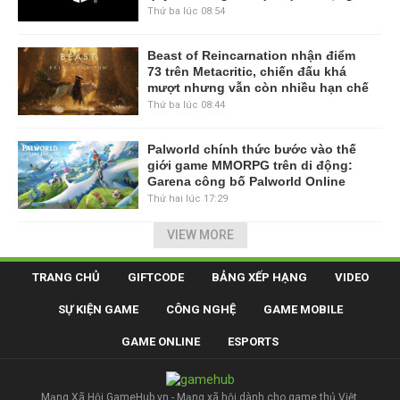
Thứ ba lúc 08:54
Beast of Reincarnation nhận điểm
73 trên Metacritic, chiến đấu khá
mượt nhưng vẫn còn nhiều hạn chế
Thứ ba lúc 08:44
Palworld chính thức bước vào thế
giới game MMORPG trên di động:
Garena công bố Palworld Online
Thứ hai lúc 17:29
VIEW MORE
TRANG CHỦ
GIFTCODE
BẢNG XẾP HẠNG
VIDEO
SỰ KIỆN GAME
CÔNG NGHỆ
GAME MOBILE
GAME ONLINE
ESPORTS
Mạng Xã Hội GameHub.vn - Mạng xã hội dành cho game thủ Việt.