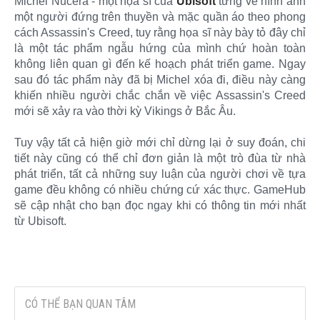
Michel Nucera - một họa sĩ của
Ubisoft
từng vẽ hình ảnh
một người đứng trên thuyền và mặc quần áo theo phong
cách Assassin's Creed, tuy rằng họa sĩ này bày tỏ đây chỉ
là một tác phẩm ngẫu hứng của mình chứ hoàn toàn
không liên quan gì đến kế hoạch phát triển game. Ngay
sau đó tác phẩm này đã bị Michel xóa đi, điều này càng
khiến nhiều người chắc chắn về việc Assassin's Creed
mới sẽ xảy ra vào thời kỳ Vikings ở Bắc Âu.
Tuy vậy tất cả hiện giờ mới chỉ dừng lại ở suy đoán, chi
tiết này cũng có thể chỉ đơn giản là một trò đùa từ nhà
phát triển, tất cả những suy luận của người chơi về tựa
game đều không có nhiều chứng cứ xác thực. GameHub
sẽ cập nhật cho bạn đọc ngay khi có thông tin mới nhất
từ Ubisoft.​
CÓ THỂ BẠN QUAN TÂM