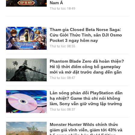
Nam Á
Thứ tư lúc 18:49
Tham gia Closed Beta Norse Saga:
Cửu Giới Thức Tỉnh, săn DJI Osmo
Pocket 3 ngay hôm nay
Thứ tư lúc 08:55
Phantom Blade Zero đã hoàn thiện?
Hé lộ thời điểm công bố gameplay
mới và mở đặt trước đang đến gần
Thứ tư lúc 08:47
Làn sóng phản đối PlayStation dần
hạ nhiệt? Game thủ chỉ nói không
làm, Sony vẫn giữ vững lập trường
Thứ tư lúc 08:37
Monster Hunter Wilds chính thức
giảm giá vĩnh viễn, giảm tới 43% và