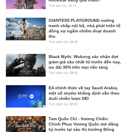
Rockstar đang quá tham?
Thứ sáu lúc 10:15
GIANTESS PLAYGROUND vướng
tranh chấp nội bộ, nhà phát triển tố
đồng sự ngầm chiếm đoạt doanh
thu
Thứ năm lúc 08:50
Black Myth: Wukong xác nhận đợt
giảm giá sâu nhất từ trước đến nay,
ưu đãi 30% trên mọi nền tảng
Thứ năm lúc 08:42
EA chính thức về tay Saudi Arabia,
một số studio khẳng định vẫn theo
đuổi chiến lược DEI
Thứ năm lúc 08:30
Tam Quốc Chí - Vương Chiến:
Chinh Phục Vương Quốc mở đăng
ký trước tại sáu thị trường Đông