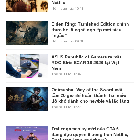
Netflix
Hôm qua, lúc 10:11
Elden Ring: Tarnished Edition chính
thức hé lộ nghề nghiệp mới siêu
"ngầu"
Hôm qua, lúc 09:31
ASUS Republic of Gamers ra mắt
ROG Strix SCAR 18 2026 tại Việt
Nam
Thứ sáu lúc 10:34
Onimusha: Way of the Sword mất
tầm 20 giờ để hoàn thành, hai mức
độ khó dành cho newbie và lão làng
Thứ sáu lúc 10:27
Trailer gameplay mới của GTA 6
đăng độc quyền 6 tiếng trên Netflix,