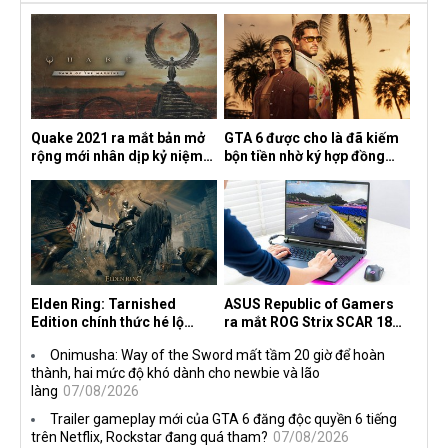
Quake 2021 ra mắt bản mở
GTA 6 được cho là đã kiếm
rộng mới nhân dịp kỷ niệm
bộn tiền nhờ ký hợp đồng
30 năm, mang tên Dawn of
độc quyền với Netflix
the Machine
Elden Ring: Tarnished
ASUS Republic of Gamers
Edition chính thức hé lộ
ra mắt ROG Strix SCAR 18
nghề nghiệp mới siêu "ngầu"
2026 tại Việt Nam
Onimusha: Way of the Sword mất tầm 20 giờ để hoàn
thành, hai mức độ khó dành cho newbie và lão
làng
07/08/2026
Trailer gameplay mới của GTA 6 đăng độc quyền 6 tiếng
trên Netflix, Rockstar đang quá tham?
07/08/2026