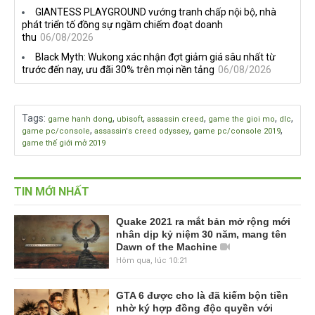
GIANTESS PLAYGROUND vướng tranh chấp nội bộ, nhà
phát triển tố đồng sự ngầm chiếm đoạt doanh
thu
06/08/2026
Black Myth: Wukong xác nhận đợt giảm giá sâu nhất từ
trước đến nay, ưu đãi 30% trên mọi nền tảng
06/08/2026
Tags
:
,
,
,
,
,
game hanh dong
ubisoft
assassin creed
game the gioi mo
dlc
,
,
,
game pc/console
assassin's creed odyssey
game pc/console 2019
game thế giới mở 2019
TIN MỚI NHẤT
Quake 2021 ra mắt bản mở rộng mới
nhân dịp kỷ niệm 30 năm, mang tên
Dawn of the Machine
Hôm qua, lúc 10:21
GTA 6 được cho là đã kiếm bộn tiền
nhờ ký hợp đồng độc quyền với