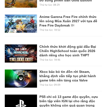
bổ sung phiên bản Gold Edition
Thứ tư lúc 08:29
Anime Garena Free Fire chính thức
lên sóng Mùa Xuân 2027 với tựa đề
Free Fire Daybreak
Thứ ba lúc 18:52
Chính thức khởi động giải đấu Đại
Chiến HighSchool toàn quốc 2026
dành riêng cho học sinh THPT
Thứ ba lúc 18:46
Xbox bác bỏ tin đồn rời Steam,
khẳng định vẫn tiếp tục phát hành
game trên nền tảng của Valve
Thứ ba lúc 09:09
PS5 chỉ có 13 game độc quyền, cựu
biên tập viên IGN lại cho rằng độc
quyền không còn quá quan trọng