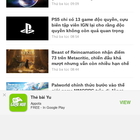
Thứ ba lúc 09:09
PS5 chỉ có 13 game độc quyền, cựu
biên tập viên IGN lại cho rằng độc
quyền không còn quá quan trọng
Thứ ba lúc 08:54
Beast of Reincarnation nhận điểm
73 trên Metacritic, chiến đấu khá
mượt nhưng vẫn còn nhiều hạn chế
Thứ ba lúc 08:44
Palworld chính thức bước vào thế
giới game MMORPG trên di động:
×
Garena công bố Palworld Online
Thẻ bài Yu
VIEW
Thứ hai lúc 17:29
Appota
FREE - In Google Play
VIEW MORE
TRANG CHỦ
GIFTCODE
BẢNG XẾP HẠNG
VIDEO