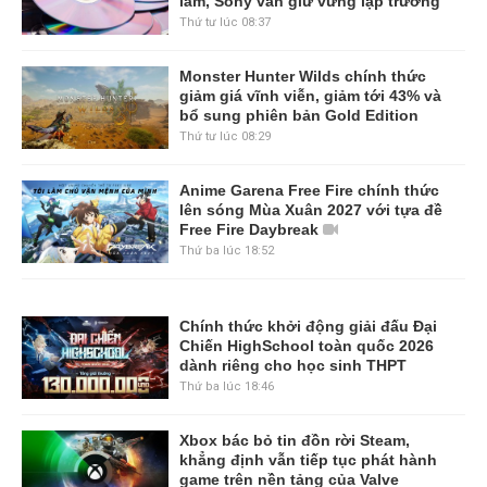
làm, Sony vẫn giữ vững lập trường
Thứ tư lúc 08:37
Monster Hunter Wilds chính thức
giảm giá vĩnh viễn, giảm tới 43% và
bổ sung phiên bản Gold Edition
Thứ tư lúc 08:29
Anime Garena Free Fire chính thức
lên sóng Mùa Xuân 2027 với tựa đề
Free Fire Daybreak
Thứ ba lúc 18:52
Chính thức khởi động giải đấu Đại
Chiến HighSchool toàn quốc 2026
dành riêng cho học sinh THPT
Thứ ba lúc 18:46
Xbox bác bỏ tin đồn rời Steam,
khẳng định vẫn tiếp tục phát hành
game trên nền tảng của Valve