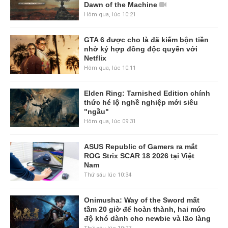
Dawn of the Machine
Hôm qua, lúc 10:21
GTA 6 được cho là đã kiếm bộn tiền
nhờ ký hợp đồng độc quyền với
Netflix
Hôm qua, lúc 10:11
Elden Ring: Tarnished Edition chính
thức hé lộ nghề nghiệp mới siêu
"ngầu"
Hôm qua, lúc 09:31
ASUS Republic of Gamers ra mắt
ROG Strix SCAR 18 2026 tại Việt
Nam
Thứ sáu lúc 10:34
Onimusha: Way of the Sword mất
tầm 20 giờ để hoàn thành, hai mức
độ khó dành cho newbie và lão làng