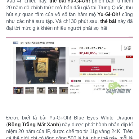
Vào 4h chiều nay,
thẻ bài Yu-Gi-Oh!
phiên bản kỉ niệm
20 năm đã chính thức mở bán đấu giá tại Trung Quốc, thu
hút sự quan tâm của vô số fan hâm mộ
Yu-Gi-Oh!
cũng
như các nhà sưu tập. Và chỉ 30 phút sau,
thẻ bài
này đã
đạt tới mức giá khiến nhiều người phải sợ hãi.​
Được biết lá bài Yu-Gi-Oh! Blue Eyes White Dragon
(
Rồng Trắng Mắt Xanh
) này được phát hành nhân dịp kỉ
niệm 20 năm của IP, được chế tạo từ 11g vàng 24K. Trên
cả thế giới chỉ có tổng cộng 500 lá bài như thế này, mỗi lá