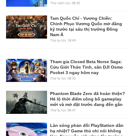
Thứ năm lúc 08:30
Tam Quốc Chí - Vương Chiến:
Chinh Phục Vương Quốc mở đăng
ký trước tại sáu thị trường Đông
Nam Á
Thứ tư lúc 18:49
Tham gia Closed Beta Norse Saga:
Cửu Giới Thức Tỉnh, săn DJI Osmo
Pocket 3 ngay hôm nay
Thứ tư lúc 08:55
Phantom Blade Zero đã hoàn thiện?
Hé lộ thời điểm công bố gameplay
mới và mở đặt trước đang đến gần
Thứ tư lúc 08:47
Làn sóng phản đối PlayStation dần
hạ nhiệt? Game thủ chỉ nói không