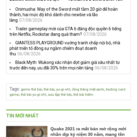
nghề nghiệp mới siêu "ngầu"
2026 tại Việt Nam
Onimusha: Way of the Sword mất tầm 20 giờ để hoàn
thành, hai mức độ khó dành cho newbie và lão
làng
07/08/2026
Trailer gameplay mới của GTA 6 đăng độc quyền 6 tiếng
trên Netflix, Rockstar đang quá tham?
07/08/2026
GIANTESS PLAYGROUND vướng tranh chấp nội bộ, nhà
phát triển tố đồng sự ngầm chiếm đoạt doanh
thu
06/08/2026
Black Myth: Wukong xác nhận đợt giảm giá sâu nhất từ
trước đến nay, ưu đãi 30% trên mọi nền tảng
06/08/2026
Tags
:
,
,
,
,
game thẻ bài
thẻ bài
yu-gi-oh!
rồng trắng mắt xanh
trading card
,
,
,
game
thẻ bài yu-gi-oh!
sưu tập thẻ bài
thẻ bài hiếm
TIN MỚI NHẤT
Quake 2021 ra mắt bản mở rộng mới
nhân dịp kỷ niệm 30 năm, mang tên