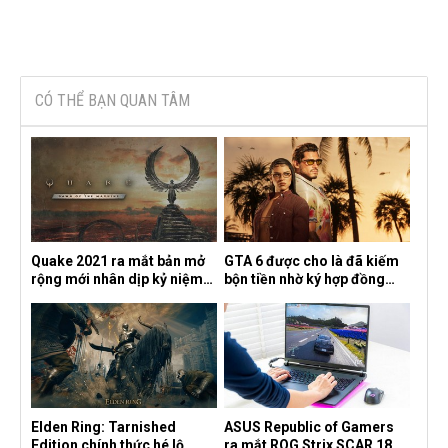
CÓ THỂ BẠN QUAN TÂM
Quake 2021 ra mắt bản mở
GTA 6 được cho là đã kiếm
rộng mới nhân dịp kỷ niệm
bộn tiền nhờ ký hợp đồng
30 năm, mang tên Dawn of
độc quyền với Netflix
the Machine
Elden Ring: Tarnished
ASUS Republic of Gamers
Edition chính thức hé lộ
ra mắt ROG Strix SCAR 18