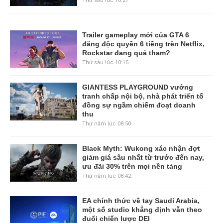
Thứ sáu lúc 10:27
Trailer gameplay mới của GTA 6
đăng độc quyền 6 tiếng trên Netflix,
Rockstar đang quá tham?
Thứ sáu lúc 10:15
GIANTESS PLAYGROUND vướng
tranh chấp nội bộ, nhà phát triển tố
đồng sự ngầm chiếm đoạt doanh
thu
Thứ năm lúc 08:50
Black Myth: Wukong xác nhận đợt
giảm giá sâu nhất từ trước đến nay,
ưu đãi 30% trên mọi nền tảng
Thứ năm lúc 08:42
EA chính thức về tay Saudi Arabia,
một số studio khẳng định vẫn theo
đuổi chiến lược DEI