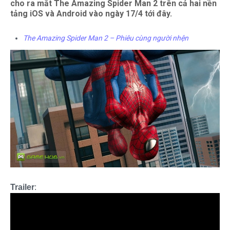
cho ra mắt The Amazing Spider Man 2 trên cả hai nền
tảng iOS và Android vào ngày 17/4 tới đây.
The Amazing Spider Man 2 – Phiêu cùng người nhện
Trailer
: