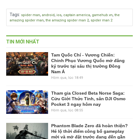
Tags
:
,
,
,
,
,
spider man
android
ios
captain america
gamehub.vn
the
,
,
amazing spider man
the amazing spider man 2
spider man 2
TIN MỚI NHẤT
Tam Quốc Chí - Vương Chiến:
Chinh Phục Vương Quốc mở đăng
ký trước tại sáu thị trường Đông
Nam Á
Hôm qua, lúc 18:49
Tham gia Closed Beta Norse Saga:
Cửu Giới Thức Tỉnh, săn DJI Osmo
Pocket 3 ngay hôm nay
Hôm qua, lúc 08:55
Phantom Blade Zero đã hoàn thiện?
Hé lộ thời điểm công bố gameplay
mới và mở đặt trước đang đến gần