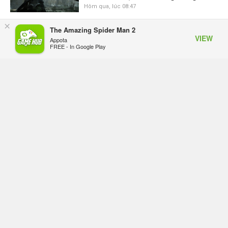
Hôm qua, lúc 08:47
×
The Amazing Spider Man 2
Làn sóng phản đối PlayStation dần
VIEW
Appota
hạ nhiệt? Game thủ chỉ nói không
FREE - In Google Play
làm, Sony vẫn giữ vững lập trường
Hôm qua, lúc 08:37
Monster Hunter Wilds chính thức
giảm giá vĩnh viễn, giảm tới 43% và
bổ sung phiên bản Gold Edition
Hôm qua, lúc 08:29
Anime Garena Free Fire chính thức
lên sóng Mùa Xuân 2027 với tựa đề
Free Fire Daybreak
Thứ ba lúc 18:52
Chính thức khởi động giải đấu Đại
Chiến HighSchool toàn quốc 2026
dành riêng cho học sinh THPT