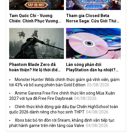
Tam Quốc Chí - Vương
Tham gia Closed Beta
Chiến: Chinh Phục Vương
Norse Saga: Cửu Giới Thức
Quốc mở đăng ký trước tại
Tỉnh, săn DJI Osmo Pocket
sáu thị trường Đông Nam Á
3 ngay hôm nay
Phantom Blade Zero đã
Làn sóng phản đối
hoàn thiện? Hé lộ thời điểm
PlayStation dần hạ nhiệt?
công bố gameplay mới và
Game thủ chỉ nói không
Monster Hunter Wilds chính thức giảm giá vĩnh viễn, giảm
mở đặt trước đang đến gần
làm, Sony vẫn giữ vững lập
tới 43% và bổ sung phiên bản Gold Edition
05/08/2026
trường
Anime Garena Free Fire chính thức lên sóng Mùa Xuân
2027 với tựa đề Free Fire Daybreak
04/08/2026
Chính thức khởi động giải đấu Đại Chiến HighSchool toàn
quốc 2026 dành riêng cho học sinh THPT
04/08/2026
Xbox bác bỏ tin đồn rời Steam, khẳng định vẫn tiếp tục
phát hành game trên nền tảng của Valve
04/08/2026