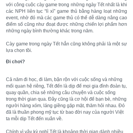
với công cuộc cày game trong những ngày Tết nhất là khi
các NPH liên tục “lì xì” game thủ bằng hàng loạt những
event, nhờ đó mà các game thủ có thể dễ dàng nâng cao
điểm số cũng như đoạt được những chiến lợi phẩm hơn
những ngày bình thường khác trong năm.
Cày game trong ngày Tết hẳn cũng không phải là một sự
lựa chọn tồi.
Đi chơi?
Cả năm đi học, đi làm, bận rộn với cuộc sống và những
mối quan hệ riêng, Tết đến là dịp để mọi gia đình đoàn tụ,
quay quần, chia sẻ những câu chuyện và cuộc sống
trong thời gian qua. Đây cũng là cơ hội để bạn bè, những
người hàng xóm, láng giềng gặp mặt, thăm hỏi nhau. Đó
đã là thuần phong mỹ tục từ bao đời nay của người Việt
ta mỗi dịp Tết đến xuân về.
Chính vì vậy kỳ nghỉ Tết là khoảng thời gian dành nhiều