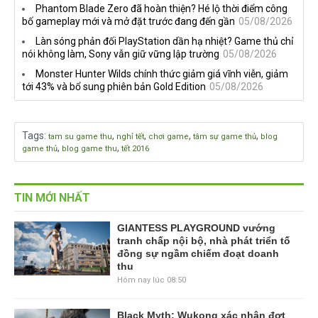
Phantom Blade Zero đã hoàn thiện? Hé lộ thời điểm công
bố gameplay mới và mở đặt trước đang đến gần
05/08/2026
Làn sóng phản đối PlayStation dần hạ nhiệt? Game thủ chỉ
nói không làm, Sony vẫn giữ vững lập trường
05/08/2026
Monster Hunter Wilds chính thức giảm giá vĩnh viễn, giảm
tới 43% và bổ sung phiên bản Gold Edition
05/08/2026
Tags
:
,
,
,
,
tam su game thu
nghỉ tết
chơi game
tâm sự game thủ
blog
,
,
game thủ
blog game thu
tết 2016
TIN MỚI NHẤT
GIANTESS PLAYGROUND vướng
tranh chấp nội bộ, nhà phát triển tố
đồng sự ngầm chiếm đoạt doanh
thu
Hôm nay lúc 08:50
Black Myth: Wukong xác nhận đợt