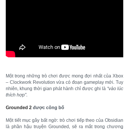
Một trong những trò chơi được mong đợi nhất của Xbox
– Clockwork Revolution vừa có đoạn gameplay mới. Tuy
nhiên, khung thời gian phát hành chỉ được ghi là
“vào lúc
thích hợp”
.
Grounded 2
được công bố
Một tiết mục gây bất ngờ: trò chơi tiếp theo của Obsidian
là phần hậu truyện Grounded, sẽ ra mắt trong chương