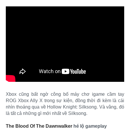
Xbox cũng bất ngờ công bố máy chơ igame cầm tay
ROG Xbox Ally X trong sự kiện, đồng thời đi kèm là cái
nhìn thoáng qua về Hollow Knight: Silksong. Và vâng, đó
là tất cả những gì mới nhất về Silksong.
The Blood Of The Dawnwalker
hé lộ gameplay