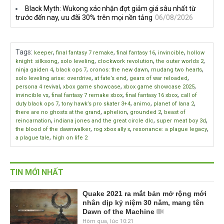
Black Myth: Wukong xác nhận đợt giảm giá sâu nhất từ
trước đến nay, ưu đãi 30% trên mọi nền tảng
06/08/2026
Tags
:
,
,
,
,
keeper
final fantasy 7 remake
final fantasy 16
invincible
hollow
,
,
,
,
knight: silksong
solo leveling
clockwork revolution
the outer worlds 2
,
,
,
,
ninja gaiden 4
black ops 7
cronos: the new dawn
mudang two hearts
,
,
,
solo leveling arise: overdrive
at fate’s end
gears of war reloaded
,
,
,
persona 4 revival
xbox game showcase
xbox game showcase 2025
,
,
,
invincible vs
final fantasy 7 remake xbox
final fantasy 16 xbox
call of
,
,
,
,
duty black ops 7
tony hawk’s pro skater 3+4
animo
planet of lana 2
,
,
,
there are no ghosts at the grand
aphelion
grounded 2
beast of
,
,
,
reincarnation
indiana jones and the great circle dlc
super meat boy 3d
,
,
,
the blood of the dawnwalker
rog xbox ally x
resonance: a plague legacy
,
a plague tale
high on life 2
TIN MỚI NHẤT
Quake 2021 ra mắt bản mở rộng mới
nhân dịp kỷ niệm 30 năm, mang tên
Dawn of the Machine
Hôm qua, lúc 10:21