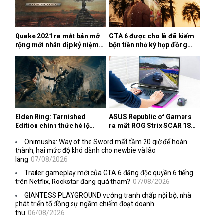
Quake 2021 ra mắt bản mở
GTA 6 được cho là đã kiếm
rộng mới nhân dịp kỷ niệm
bộn tiền nhờ ký hợp đồng
30 năm, mang tên Dawn of
độc quyền với Netflix
the Machine
Elden Ring: Tarnished
ASUS Republic of Gamers
Edition chính thức hé lộ
ra mắt ROG Strix SCAR 18
nghề nghiệp mới siêu "ngầu"
2026 tại Việt Nam
Onimusha: Way of the Sword mất tầm 20 giờ để hoàn
thành, hai mức độ khó dành cho newbie và lão
làng
07/08/2026
Trailer gameplay mới của GTA 6 đăng độc quyền 6 tiếng
trên Netflix, Rockstar đang quá tham?
07/08/2026
GIANTESS PLAYGROUND vướng tranh chấp nội bộ, nhà
phát triển tố đồng sự ngầm chiếm đoạt doanh
thu
06/08/2026