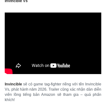
Invincible Vs
Invincible
sẽ có game tag-fighter riêng với tên Invincible
Vs, phát hành năm 2026. Trailer cũng xác nhận dàn diễn
viên lồng tiếng bản Amazon sẽ tham gia – quá phấn
khích!