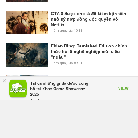
GTA 6 được cho là đã kiếm bộn tiền
nhờ ký hợp đồng độc quyền với
Netflix
Hôm qua, lúc 10:11
Elden Ring: Tarnished Edition chính
thức hé lộ nghề nghiệp mới siêu
"ngầu"
Hôm qua, lúc 09:31
ASUS Republic of Gamers ra mắt
×
Tất cả những gì đã được công
ROG Strix SCAR 18 2026 tại Việt
VIEW
bố tại Xbox Game Showcase
Nam
2025
Thứ sáu lúc 10:34
Appota
FREE - In Google Play
Onimusha: Way of the Sword mất
tầm 20 giờ để hoàn thành, hai mức
độ khó dành cho newbie và lão làng
Thứ sáu lúc 10:27