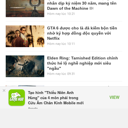
nhân dịp kỷ niệm 30 năm, mang tên
Dawn of the Machine
Hôm nay lúc 10:21
GTA 6 được cho là đã kiếm bộn tiền
nhờ ký hợp đồng độc quyền với
Netflix
Hôm nay lúc 10:11
Elden Ring: Tarnished Edition chính
thức hé lộ nghề nghiệp mới siêu
"ngầu"
Hôm nay lúc 09:31
ASUS Republic of Gamers ra mắt
×
Tạo hình "Thiếu Niên Anh
ROG Strix SCAR 18 2026 tại Việt
VIEW
Hùng" của 4 môn phái trong
Nam
Cửu Âm Chân Kinh Mobile mới
Hôm qua, lúc 10:34
Appota
FREE - In Google Play
Onimusha: Way of the Sword mất
tầm 20 giờ để hoàn thành, hai mức