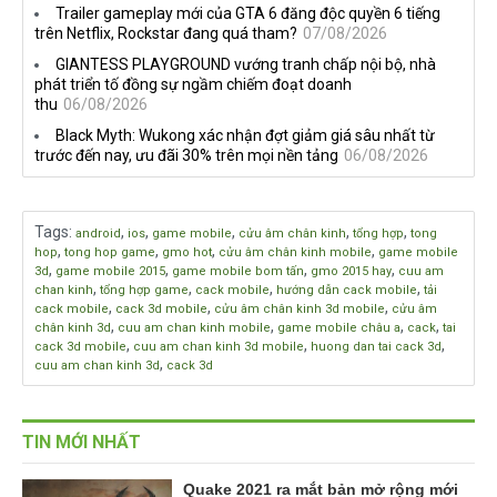
Trailer gameplay mới của GTA 6 đăng độc quyền 6 tiếng
trên Netflix, Rockstar đang quá tham?
07/08/2026
GIANTESS PLAYGROUND vướng tranh chấp nội bộ, nhà
phát triển tố đồng sự ngầm chiếm đoạt doanh
thu
06/08/2026
Black Myth: Wukong xác nhận đợt giảm giá sâu nhất từ
trước đến nay, ưu đãi 30% trên mọi nền tảng
06/08/2026
Tags
:
,
,
,
,
,
android
ios
game mobile
cửu âm chân kinh
tổng hợp
tong
,
,
,
,
hop
tong hop game
gmo hot
cửu âm chân kinh mobile
game mobile
,
,
,
,
3d
game mobile 2015
game mobile bom tấn
gmo 2015 hay
cuu am
,
,
,
,
chan kinh
tổng hợp game
cack mobile
hướng dẫn cack mobile
tải
,
,
,
cack mobile
cack 3d mobile
cửu âm chân kinh 3d mobile
cửu âm
,
,
,
,
chân kinh 3d
cuu am chan kinh mobile
game mobile châu a
cack
tai
,
,
,
cack 3d mobile
cuu am chan kinh 3d mobile
huong dan tai cack 3d
,
cuu am chan kinh 3d
cack 3d
TIN MỚI NHẤT
Quake 2021 ra mắt bản mở rộng mới