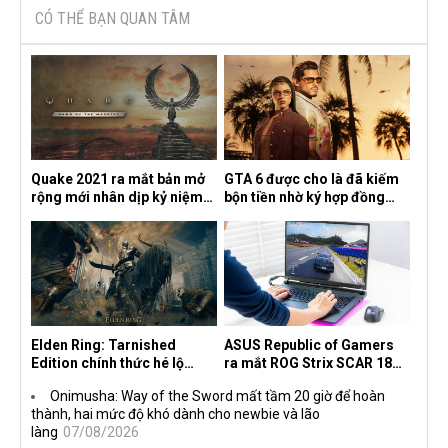
CÓ THỂ BẠN QUAN TÂM
Quake 2021 ra mắt bản mở
GTA 6 được cho là đã kiếm
rộng mới nhân dịp kỷ niệm
bộn tiền nhờ ký hợp đồng
30 năm, mang tên Dawn of
độc quyền với Netflix
the Machine
Elden Ring: Tarnished
ASUS Republic of Gamers
Edition chính thức hé lộ
ra mắt ROG Strix SCAR 18
nghề nghiệp mới siêu "ngầu"
2026 tại Việt Nam
Onimusha: Way of the Sword mất tầm 20 giờ để hoàn
thành, hai mức độ khó dành cho newbie và lão
làng
07/08/2026