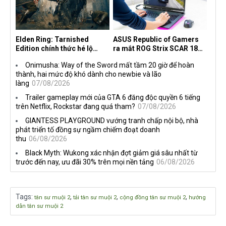
Elden Ring: Tarnished
ASUS Republic of Gamers
Edition chính thức hé lộ
ra mắt ROG Strix SCAR 18
nghề nghiệp mới siêu "ngầu"
2026 tại Việt Nam
Onimusha: Way of the Sword mất tầm 20 giờ để hoàn
thành, hai mức độ khó dành cho newbie và lão
làng
07/08/2026
Trailer gameplay mới của GTA 6 đăng độc quyền 6 tiếng
trên Netflix, Rockstar đang quá tham?
07/08/2026
GIANTESS PLAYGROUND vướng tranh chấp nội bộ, nhà
phát triển tố đồng sự ngầm chiếm đoạt doanh
thu
06/08/2026
Black Myth: Wukong xác nhận đợt giảm giá sâu nhất từ
trước đến nay, ưu đãi 30% trên mọi nền tảng
06/08/2026
Tags
:
,
,
,
tân sư muội 2
tải tân sư muội 2
cộng đồng tân sư muội 2
hướng
dẫn tân sư muội 2