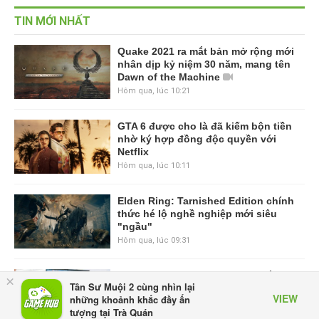
TIN MỚI NHẤT
Quake 2021 ra mắt bản mở rộng mới
nhân dịp kỷ niệm 30 năm, mang tên
Dawn of the Machine
Hôm qua, lúc 10:21
GTA 6 được cho là đã kiếm bộn tiền
nhờ ký hợp đồng độc quyền với
Netflix
Hôm qua, lúc 10:11
Elden Ring: Tarnished Edition chính
thức hé lộ nghề nghiệp mới siêu
"ngầu"
Hôm qua, lúc 09:31
ASUS Republic of Gamers ra mắt
×
Tân Sư Muội 2 cùng nhìn lại
ROG Strix SCAR 18 2026 tại Việt
VIEW
những khoảnh khắc đầy ấn
Nam
tượng tại Trà Quán
Thứ sáu lúc 10:34