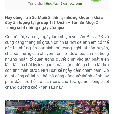
Trang chủ:
https://tsm2.gamota.com
Hãy cùng Tân Sư Muội 2 nhìn lại những khoảnh khắc
đầy ấn tượng tại group Trà Quán – Tân Sư Muội 2
trong suốt những ngày vừa qua.
Có thể nói, sau một ngày làm nhiệm vụ, săn Boss, PK vô
cùng căng thẳng thì group chính là nơi để anh em có thể
gác lại những ân oán tình thù, cùng ngồi lại hàn huyên,
chia sẻ những câu chuyện trên trời dưới bể. Là một trong
những nhân tố quan trọng quyết định vào sự phát triển
lâu dài của bất kỳ tựa game nào, cộng đồng chính là đứa
con tinh thần được NPH bất kể ngày đêm chăm bẵm. Có
đi thì cũng có lại, vì thế mà cộng đồng trở thành cánh tay
phải đắc lực hỗ trợ tích cực cho tựa game trong suốt
chặng đường khó khăn sau này.