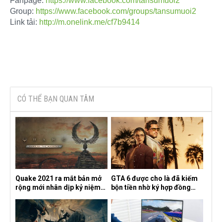
Fanpage:
https://www.facebook.com/tansumuoi2
Group:
https://www.facebook.com/groups/tansumuoi2
Link tải:
http://m.onelink.me/cf7b9414
CÓ THỂ BẠN QUAN TÂM
Quake 2021 ra mắt bản mở
GTA 6 được cho là đã kiếm
rộng mới nhân dịp kỷ niệm
bộn tiền nhờ ký hợp đồng
30 năm, mang tên Dawn of
độc quyền với Netflix
the Machine