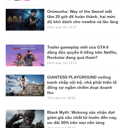
Onimusha: Way of the Sword mất
tầm 20 giờ để hoàn thành, hai mức
độ khó dành cho newbie và lão làng
Hôm qua, lúc 10:27
Trailer gameplay mới của GTA 6
đăng độc quyền 6 tiếng trên Netflix,
Rockstar đang quá tham?
Hôm qua, lúc 10:15
GIANTESS PLAYGROUND vướng
tranh chấp nội bộ, nhà phát triển tố
đồng sự ngầm chiếm đoạt doanh
thu
Thứ năm lúc 08:50
Black Myth: Wukong xác nhận đợt
giảm giá sâu nhất từ trước đến nay,
ưu đãi 30% trên mọi nền tảng