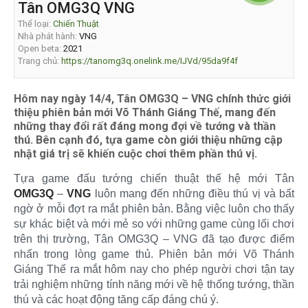
Tân OMG3Q VNG
Thể loại:
Chiến Thuật
Nhà phát hành:
VNG
Open beta:
2021
Trang chủ:
https://tanomg3q.onelink.me/IJVd/95da9f4f
Hôm nay ngày 14/4, Tân OMG3Q – VNG chính thức giới
thiệu phiên bản mới Võ Thánh Giáng Thế, mang đến
những thay đổi rất đáng mong đợi về tướng và thần
thú. Bên cạnh đó, tựa game còn giới thiệu những cập
nhật giá trị sẽ khiến cuộc chơi thêm phần thú vị.
Tựa game đấu tướng chiến thuật thế hệ mới Tân
OMG3Q
–
VNG
luôn mang đến những điều thú vị và bất
ngờ ở mỗi đợt ra mắt phiên bản. Bằng việc luôn cho thấy
sự khác biệt và mới mẻ so với những game cùng lối chơi
trên thị trường, Tân OMG3Q – VNG đã tạo được điểm
nhấn trong lòng game thủ. Phiên bản mới Võ Thánh
Giáng Thế ra mắt hôm nay cho phép người chơi tận tay
trải nghiệm những tính năng mới về hệ thống tướng, thần
thú và các hoạt động tăng cấp đáng chú ý.