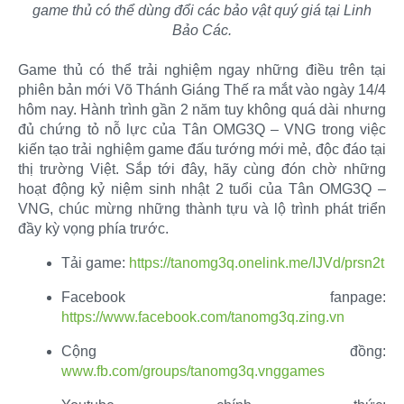
game thủ có thể dùng đổi các bảo vật quý giá tại Linh
Bảo Các.
Game thủ có thể trải nghiệm ngay những điều trên tại
phiên bản mới Võ Thánh Giáng Thế ra mắt vào ngày 14/4
hôm nay. Hành trình gần 2 năm tuy không quá dài nhưng
đủ chứng tỏ nỗ lực của Tân OMG3Q – VNG trong việc
kiến tạo trải nghiệm game đấu tướng mới mẻ, độc đáo tại
thị trường Việt. Sắp tới đây, hãy cùng đón chờ những
hoạt động kỷ niệm sinh nhật 2 tuổi của Tân OMG3Q –
VNG, chúc mừng những thành tựu và lộ trình phát triển
đầy kỳ vọng phía trước.​
Tải game:
https://tanomg3q.onelink.me/IJVd/prsn2t
Facebook fanpage:
https://www.facebook.com/tanomg3q.zing.vn
Cộng đồng:
www.fb.com/groups/tanomg3q.vnggames