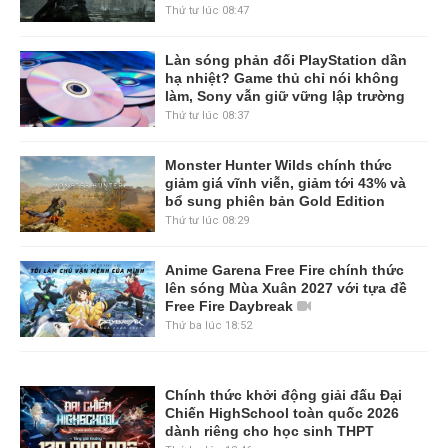
Thứ tư lúc 08:47
Làn sóng phản đối PlayStation dần
hạ nhiệt? Game thủ chỉ nói không
làm, Sony vẫn giữ vững lập trường
Thứ tư lúc 08:37
Monster Hunter Wilds chính thức
giảm giá vĩnh viễn, giảm tới 43% và
bổ sung phiên bản Gold Edition
Thứ tư lúc 08:29
Anime Garena Free Fire chính thức
lên sóng Mùa Xuân 2027 với tựa đề
Free Fire Daybreak
Thứ ba lúc 18:52
Chính thức khởi động giải đấu Đại
Chiến HighSchool toàn quốc 2026
dành riêng cho học sinh THPT