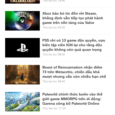
Thứ ba lúc 18:46
Xbox bác bỏ tin đồn rời Steam,
khẳng định vẫn tiếp tục phát hành
game trên nền tảng của Valve
Thứ ba lúc 09:09
PS5 chỉ có 13 game độc quyền, cựu
biên tập viên IGN lại cho rằng độc
quyền không còn quá quan trọng
Thứ ba lúc 08:54
Beast of Reincarnation nhận điểm
73 trên Metacritic, chiến đấu khá
mượt nhưng vẫn còn nhiều hạn chế
Thứ ba lúc 08:44
Palworld chính thức bước vào thế
giới game MMORPG trên di động:
Garena công bố Palworld Online
Thứ hai lúc 17:29