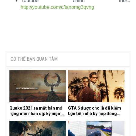
Youtube chính thức:
http://youtube.com/c/tanomg3qvng
CÓ THỂ BẠN QUAN TÂM
Quake 2021 ra mắt bản mở
GTA 6 được cho là đã kiếm
rộng mới nhân dịp kỷ niệm
bộn tiền nhờ ký hợp đồng
30 năm, mang tên Dawn of
độc quyền với Netflix
the Machine