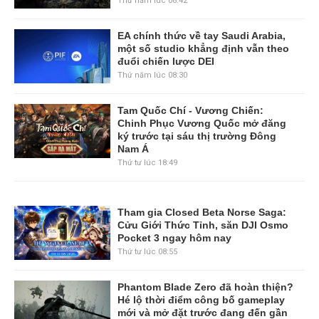
Thứ năm lúc 08:42
EA chính thức về tay Saudi Arabia,
một số studio khẳng định vẫn theo
đuổi chiến lược DEI
Thứ năm lúc 08:30
Tam Quốc Chí - Vương Chiến:
Chinh Phục Vương Quốc mở đăng
ký trước tại sáu thị trường Đông
Nam Á
Thứ tư lúc 18:49
Tham gia Closed Beta Norse Saga:
Cửu Giới Thức Tỉnh, săn DJI Osmo
Pocket 3 ngay hôm nay
Thứ tư lúc 08:55
Phantom Blade Zero đã hoàn thiện?
Hé lộ thời điểm công bố gameplay
mới và mở đặt trước đang đến gần