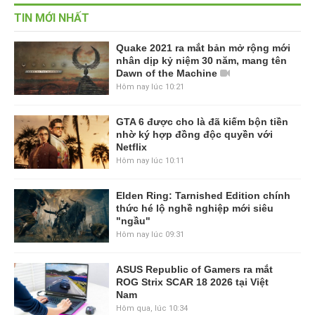
TIN MỚI NHẤT
Quake 2021 ra mắt bản mở rộng mới
nhân dịp kỷ niệm 30 năm, mang tên
Dawn of the Machine
Hôm nay lúc 10:21
GTA 6 được cho là đã kiếm bộn tiền
nhờ ký hợp đồng độc quyền với
Netflix
Hôm nay lúc 10:11
Elden Ring: Tarnished Edition chính
thức hé lộ nghề nghiệp mới siêu
"ngầu"
Hôm nay lúc 09:31
ASUS Republic of Gamers ra mắt
ROG Strix SCAR 18 2026 tại Việt
Nam
Hôm qua, lúc 10:34