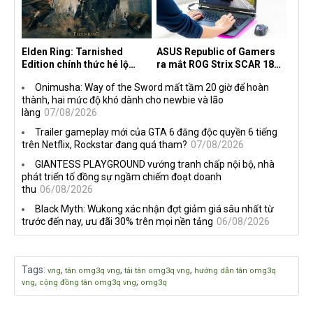
Elden Ring: Tarnished
ASUS Republic of Gamers
Edition chính thức hé lộ
ra mắt ROG Strix SCAR 18
nghề nghiệp mới siêu "ngầu"
2026 tại Việt Nam
Onimusha: Way of the Sword mất tầm 20 giờ để hoàn
thành, hai mức độ khó dành cho newbie và lão
làng
07/08/2026
Trailer gameplay mới của GTA 6 đăng độc quyền 6 tiếng
trên Netflix, Rockstar đang quá tham?
07/08/2026
GIANTESS PLAYGROUND vướng tranh chấp nội bộ, nhà
phát triển tố đồng sự ngầm chiếm đoạt doanh
thu
06/08/2026
Black Myth: Wukong xác nhận đợt giảm giá sâu nhất từ
trước đến nay, ưu đãi 30% trên mọi nền tảng
06/08/2026
Tags
:
,
,
,
vng
tân omg3q vng
tải tân omg3q vng
hướng dẫn tân omg3q
,
,
vng
cộng đồng tân omg3q vng
omg3q