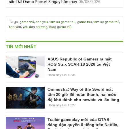
săn DJI Osmo Pocket 3 ngay hôm nay
05/08/2026
Tags
:
,
,
,
,
,
game thủ
tinh yeu
tam su game thu
game thu
tâm sự game thủ
,
,
tình yêu
yêu đơn phương
blog game thủ
TIN MỚI NHẤT
ASUS Republic of Gamers ra mắt
ROG Strix SCAR 18 2026 tại Việt
Nam
Hôm nay lúc 10:34
Onimusha: Way of the Sword mất
tầm 20 giờ để hoàn thành, hai mức
độ khó dành cho newbie và lão làng
Hôm nay lúc 10:27
Trailer gameplay mới của GTA 6
đăng độc quyền 6 tiếng trên Netflix,