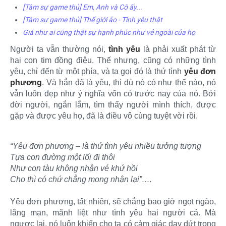
[Tâm sự game thủ] Em, Anh và Cô ấy...
[Tâm sự game thủ] Thế giới ảo - Tình yêu thật
Giá như ai cũng thật sự hạnh phúc như vẻ ngoài của họ
Người ta vẫn thường nói,
tình yêu
là phải xuất phát từ
hai con tim đồng điệu. Thế nhưng, cũng có những tình
yêu, chỉ đến từ một phía, và ta gọi đó là thứ tình
yêu đơn
phương
. Và hẳn đã là yêu, thì dù nó có như thế nào, nó
vẫn luôn đẹp như ý nghĩa vốn có trước nay của nó. Bởi
đời người, ngắn lắm, tìm thấy người mình thích, được
gặp và được yêu họ, đã là điều vô cùng tuyệt vời rồi.
“Yêu đơn phương – là thứ tình yêu nhiều tưởng tượng
Tựa con đường một lối đi thôi
Như con tàu không nhận vé khứ hồi
Cho thì có chứ chẳng mong nhận lại”….
Yêu đơn phương, tất nhiên, sẽ chẳng bao giờ ngọt ngào,
lãng mạn, mãnh liệt như tình yêu hai người cả. Mà
ngược lại, nó luôn khiến cho ta có cảm giác day dứt trong