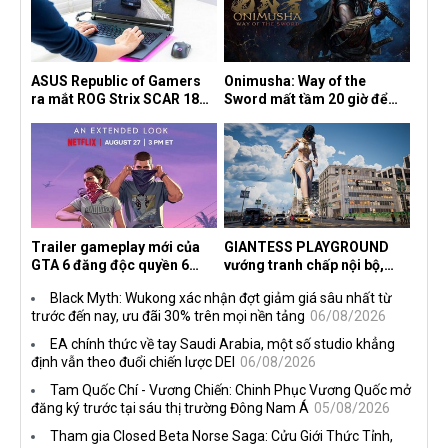
ASUS Republic of Gamers
Onimusha: Way of the
ra mắt ROG Strix SCAR 18
Sword mất tầm 20 giờ để
2026 tại Việt Nam
hoàn thành, hai mức độ khó
dành cho newbie và lão làng
Trailer gameplay mới của
GIANTESS PLAYGROUND
GTA 6 đăng độc quyền 6
vướng tranh chấp nội bộ,
tiếng trên Netflix, Rockstar
nhà phát triển tố đồng sự
Black Myth: Wukong xác nhận đợt giảm giá sâu nhất từ
đang quá tham?
ngầm chiếm đoạt doanh thu
trước đến nay, ưu đãi 30% trên mọi nền tảng
06/08/2026
EA chính thức về tay Saudi Arabia, một số studio khẳng
định vẫn theo đuổi chiến lược DEI
06/08/2026
Tam Quốc Chí - Vương Chiến: Chinh Phục Vương Quốc mở
đăng ký trước tại sáu thị trường Đông Nam Á
05/08/2026
Tham gia Closed Beta Norse Saga: Cửu Giới Thức Tỉnh,