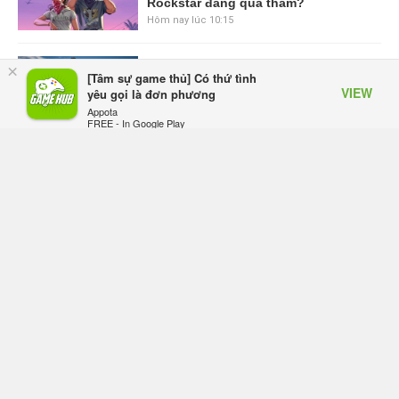
Rockstar đang quá tham?
Hôm nay lúc 10:15
GIANTESS PLAYGROUND vướng
×
[Tâm sự game thủ] Có thứ tình
tranh chấp nội bộ, nhà phát triển tố
VIEW
yêu gọi là đơn phương
đồng sự ngầm chiếm đoạt doanh
Appota
thu
FREE - In Google Play
Hôm qua, lúc 08:50
Black Myth: Wukong xác nhận đợt
giảm giá sâu nhất từ trước đến nay,
ưu đãi 30% trên mọi nền tảng
Hôm qua, lúc 08:42
EA chính thức về tay Saudi Arabia,
một số studio khẳng định vẫn theo
đuổi chiến lược DEI
Hôm qua, lúc 08:30
Tam Quốc Chí - Vương Chiến:
Chinh Phục Vương Quốc mở đăng