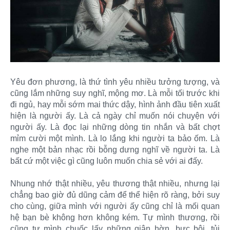
Yêu đơn phương, là thứ tình yêu nhiều tưởng tượng, và
cũng lắm những suy nghĩ, mộng mơ. Là mỗi tối trước khi
đi ngủ, hay mỗi sớm mai thức dậy, hình ảnh đầu tiên xuất
hiện là người ấy. Là cả ngày chỉ muốn nói chuyện với
người ấy. Là đọc lại những dòng tin nhắn và bất chợt
mỉm cười một mình. Là lo lắng khi người ta bảo ốm. Là
nghe một bản nhạc rồi bỗng dưng nghĩ về người ta. Là
bất cứ một việc gì cũng luôn muốn chia sẻ với ai đấy.
Nhung nhớ thật nhiều, yêu thương thật nhiều, nhưng lại
chẳng bao giờ đủ dũng cảm để thể hiện rõ ràng, bởi suy
cho cùng, giữa mình với người ấy cũng chỉ là mối quan
hệ bạn bè không hơn không kém. Tự mình thương, rồi
cũng tự mình chuốc lấy những giận hờn, bực bội, tủi