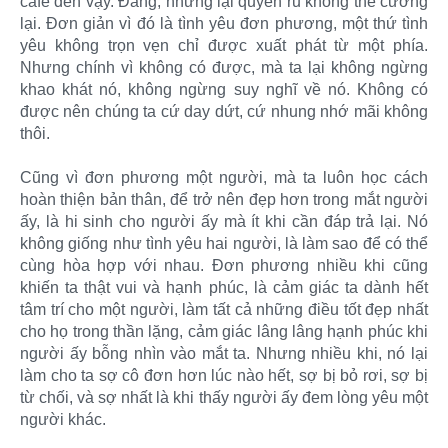
café đen vậy. Đắng, nhưng lại quyến rũ không thể cưỡng
lại. Đơn giản vì đó là tình yêu đơn phương, một thứ tình
yêu không trọn vẹn chỉ được xuất phát từ một phía.
Nhưng chính vì không có được, mà ta lại không ngừng
khao khát nó, không ngừng suy nghĩ về nó. Không có
được nên chúng ta cứ day dứt, cứ nhung nhớ mãi không
thôi.
Cũng vì đơn phương một người, mà ta luôn học cách
hoàn thiện bản thân, để trở nên đẹp hơn trong mắt người
ấy, là hi sinh cho người ấy mà ít khi cần đáp trả lại. Nó
không giống như tình yêu hai người, là làm sao để có thể
cùng hòa hợp với nhau. Đơn phương nhiều khi cũng
khiến ta thật vui và hạnh phúc, là cảm giác ta dành hết
tâm trí cho một người, làm tất cả những điều tốt đẹp nhất
cho họ trong thần lặng, cảm giác lâng lâng hạnh phúc khi
người ấy bỗng nhìn vào mắt ta. Nhưng nhiều khi, nó lại
làm cho ta sợ cô đơn hơn lúc nào hết, sợ bị bỏ rơi, sợ bị
từ chối, và sợ nhất là khi thấy người ấy đem lòng yêu một
người khác.