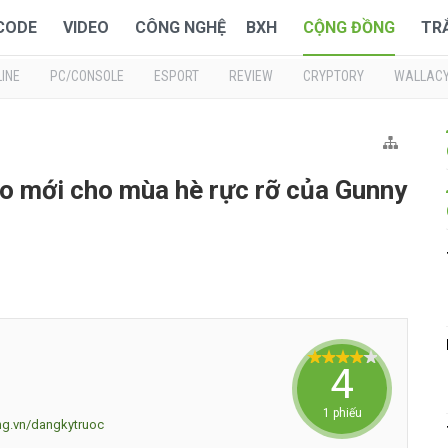
 CODE
VIDEO
CÔNG NGHỆ
BXH
CỘNG ĐỒNG
TR
INE
PC/CONSOLE
ESPORT
REVIEW
CRYPTORY
WALLAC
áo mới cho mùa hè rực rỡ của Gunny
4
1 phiếu
ing.vn/dangkytruoc