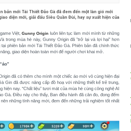
n bản mới Tái Thiết Đảo Gà đã đem đến một làn gió mới
ao diện mới, giải đấu Siêu Quần Đùi, hay sự xuất hiện của
 game Việt,
luôn liên tục làm mới mình từ những
Gunny Origin
 trong mùa hè này, Gunny Origin đã "trở lại và lợi hại” hơn
 tại phiên bản mới Tái Thiết Đảo Gà. Phiên bản đã chính thức
h năng, giao diện hoàn toàn mới để người chơi khai mở.
 “áo"
Origin đã có thêm cho mình một chiếc áo mới vô cùng hiện đại
à Gin đã được nâng cấp đồ hoạ với những thiết kế trẻ trung,
ng hiện nay. “Chất liệu" tươi mát của mùa hè cùng công nghệ AI
Đảo Gà. Điều này cho thấy, Ban điều hành đã cân đo, đong đếm
o nên những tính năng mới, đem đến những trải nghiệm tốt nhất