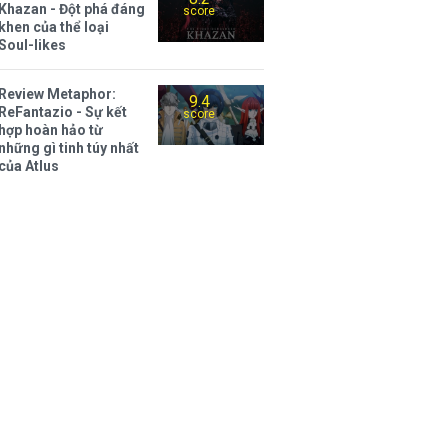
Khazan - Đột phá đáng
score
khen của thể loại
Soul-likes
Review Metaphor:
9.4
ReFantazio - Sự kết
score
hợp hoàn hảo từ
những gì tinh túy nhất
của Atlus