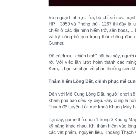
Với ngoại hình rực lửa, bộ chỉ số sức mạ
HP – 3959 và Phòng thủ - 1267 thì đây là lự
chiến ở các địa hình hiểm trở, săn boss,
và kỹ năng bỏ qua trạng thái chống đào 
Gunner.
Để có được “chiến binh” bất bại này, người
rỡ. Với việc lần lượt hoàn thành các m
Kem,... bạn sẽ nhận về phần thưởng siêu k
Thám hiểm Lòng Đất, chinh phục mê cun
Đến với Mê Cung Lòng Đất, người chơi sẽ
khám phá bao điều kỳ diệu. Đây cũng là n
Thạch để Luyện Lỗi, mở khoá Khung Máy h
Tại đây, game thủ chọn 1 trong 3 Khung Má
kỹ năng khác nhau. Khi thám hiểm vào lòng 
các vật phẩm, nguyên liệu, Khoáng Thạch v