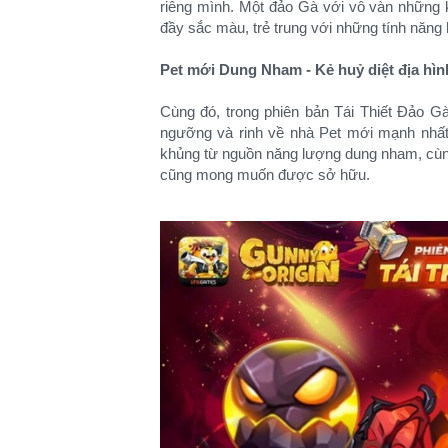
riêng mình. Một đảo Gà với vô vàn những k
đầy sắc màu, trẻ trung với những tính năn
Pet mới Dung Nham - Kẻ huỷ diệt địa hìn
Cùng đó, trong phiên bản Tái Thiết Đảo G
ngưỡng và rinh về nhà Pet mới mạnh nhấ
khủng từ nguồn năng lượng dung nham, cùng 
cũng mong muốn được sở hữu.