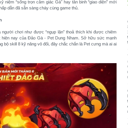
ỷ niệm “sống trọn cảm giác Gà" hay tân binh “giao diện” mới
g hấp dẫn đã sẵn sàng cháy cùng game thủ.
h
à người chơi như được “ngụp lặn” thoả thích khi được chiêm
t hiện nay của Đảo Gà - Pet Dung Nham. Sở hữu sức mạnh
bộ skill 8 kỹ năng vô đối, đây chắc chắn là Pet cưng mà ai ai