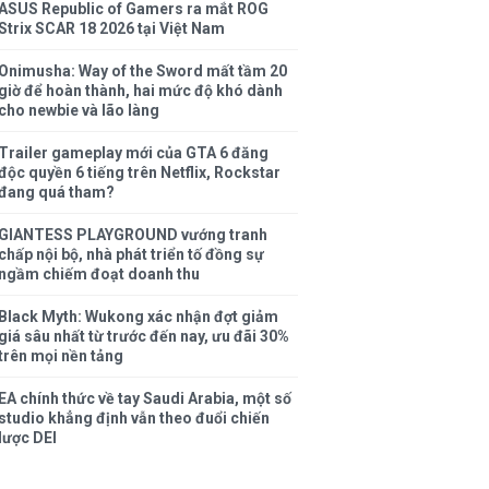
ASUS Republic of Gamers ra mắt ROG
Strix SCAR 18 2026 tại Việt Nam
Onimusha: Way of the Sword mất tầm 20
giờ để hoàn thành, hai mức độ khó dành
cho newbie và lão làng
Trailer gameplay mới của GTA 6 đăng
độc quyền 6 tiếng trên Netflix, Rockstar
đang quá tham?
GIANTESS PLAYGROUND vướng tranh
chấp nội bộ, nhà phát triển tố đồng sự
ngầm chiếm đoạt doanh thu
Black Myth: Wukong xác nhận đợt giảm
giá sâu nhất từ trước đến nay, ưu đãi 30%
trên mọi nền tảng
EA chính thức về tay Saudi Arabia, một số
studio khẳng định vẫn theo đuổi chiến
lược DEI