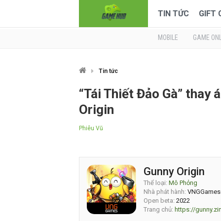
TIN TỨC
GIFT
MOBILE
GAME ONL
Tin tức
“Tái Thiết Đảo Gà” thay 
Origin
Phiêu Vũ
Gunny Origin
Thể loại:
Mô Phỏng
Nhà phát hành:
VNGGames
Open beta:
2022
Trang chủ:
https://gunny.z