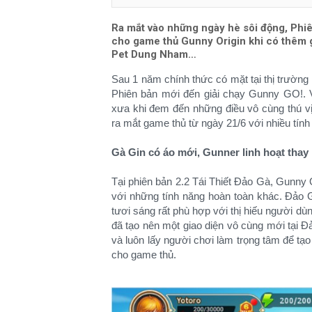
Ra mắt vào những ngày hè sôi động, Phiê
cho game thủ Gunny Origin khi có thêm gi
Pet Dung Nham…
Sau 1 năm chính thức có mặt tại thị trường
Phiên bản mới đến giải chạy Gunny GO!. Và
xưa khi đem đến những điều vô cùng thú vị
ra mắt game thủ từ ngày 21/6 với nhiều tín
Gà Gin có áo mới, Gunner linh hoạt thay
Tại phiên bản 2.2 Tái Thiết Đảo Gà, Gunny 
với những tính năng hoàn toàn khác. Đảo G
tươi sáng rất phù hợp với thị hiếu người dù
đã tạo nên một giao diện vô cùng mới tại 
và luôn lấy người chơi làm trọng tâm để tạ
cho game thủ.