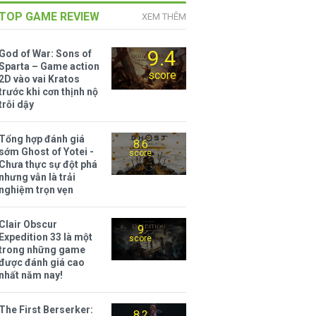
TOP GAME REVIEW
XEM THÊM
9.4
God of War: Sons of
Sparta – Game action
score
2D vào vai Kratos
trước khi cơn thịnh nộ
trỗi dậy
Tổng hợp đánh giá
8.6
sớm Ghost of Yotei -
score
Chưa thực sự đột phá
nhưng vẫn là trải
nghiệm trọn vẹn
Clair Obscur
9
Expedition 33 là một
score
trong những game
được đánh giá cao
nhất năm nay!
The First Berserker:
8.2