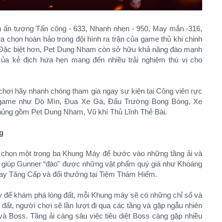
nh ấn tượng Tấn công - 633, Nhanh nhẹn - 950, May mắn -316,
a chọn hoàn hảo trong đội hình ra trận của game thủ khi chinh
… Đặc biệt hơn, Pet Dung Nham còn sở hữu khả năng đào mạnh
của kẻ địch hứa hẹn mang đến nhiều trải nghiệm thú vị cho
 chơi hãy nhanh chóng tham gia ngay sự kiện tại Công viên rực
inigame như Dò Mìn, Đua Xe Gà, Đấu Trường Bong Bóng, Xe
hủng gồm Pet Dung Nham, Vũ khí Thủ Lĩnh Thẻ Bài.
g
 chọn một trong ba Khung Máy để bước vào những tầng ải và
ơi giúp Gunner “đào" được những vật phẩm quý giá như Khoáng
ay Tăng Cấp và đổi thưởng tại Tiệm Thám Hiểm.
y để khám phá lòng đất, mỗi Khung máy sẽ có những chỉ số và
đất, người chơi sẽ lần lượt đi qua các tầng và gặp ngẫu nhiên
à Boss. Tầng ải càng sâu việc tiêu diệt Boss càng gặp nhiều