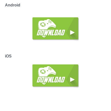
Android
iOS