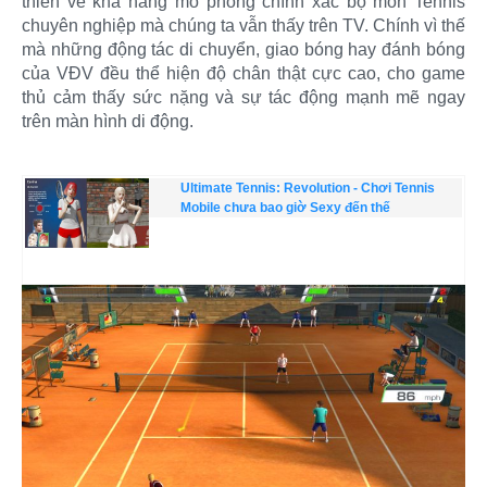
thiên về khả năng mô phỏng chính xác bộ môn Tennis
chuyên nghiệp mà chúng ta vẫn thấy trên TV. Chính vì thế
mà những động tác di chuyển, giao bóng hay đánh bóng
của VĐV đều thể hiện độ chân thật cực cao, cho game
thủ cảm thấy sức nặng và sự tác động mạnh mẽ ngay
trên màn hình di động.
Ultimate Tennis: Revolution - Chơi Tennis
Mobile chưa bao giờ Sexy đến thế