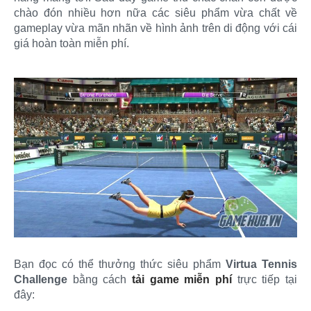
chào đón nhiều hơn nữa các siêu phẩm vừa chất về
gameplay vừa mãn nhãn về hình ảnh trên di động với cái
giá hoàn toàn miễn phí.
Bạn đọc có thể thưởng thức siêu phẩm
Virtua Tennis
Challenge
bằng cách
tải game miễn phí
trực tiếp tại
đây: