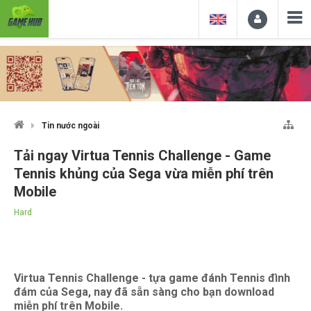
Tin nước ngoài
Tải ngay Virtua Tennis Challenge - Game
Tennis khủng của Sega vừa miễn phí trên
Mobile
Hard
Virtua Tennis Challenge - tựa game đánh Tennis đình
đám của Sega, nay đã sẵn sàng cho bạn download
miễn phí trên Mobile.