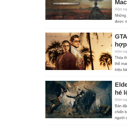
Mac
Hôm nay
Những 
được n
GTA
hợp
Hôm nay
Thỏa th
thể ma
triệu b
Elde
hé l
Hôm nay
Bản đặ
chiến b
người 