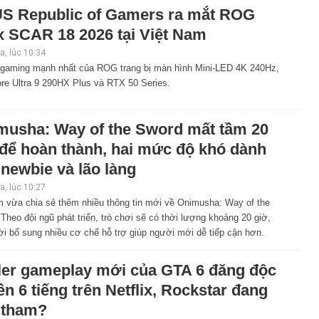
S Republic of Gamers ra mắt ROG
x SCAR 18 2026 tại Việt Nam
, lúc 10:34
 gaming mạnh nhất của ROG trang bị màn hình Mini-LED 4K 240Hz,
ore Ultra 9 290HX Plus và RTX 50 Series.
musha: Way of the Sword mất tầm 20
 để hoàn thành, hai mức độ khó dành
newbie và lão làng
, lúc 10:27
 vừa chia sẻ thêm nhiều thông tin mới về Onimusha: Way of the
Theo đội ngũ phát triển, trò chơi sẽ có thời lượng khoảng 20 giờ,
i bổ sung nhiều cơ chế hỗ trợ giúp người mới dễ tiếp cận hơn.
iler gameplay mới của GTA 6 đăng độc
n 6 tiếng trên Netflix, Rockstar đang
 tham?