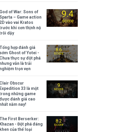
9.4
God of War: Sons of
Sparta – Game action
score
2D vào vai Kratos
trước khi cơn thịnh nộ
trỗi dậy
Tổng hợp đánh giá
8.6
sớm Ghost of Yotei -
score
Chưa thực sự đột phá
nhưng vẫn là trải
nghiệm trọn vẹn
Clair Obscur
9
Expedition 33 là một
score
trong những game
được đánh giá cao
nhất năm nay!
The First Berserker:
8.2
Khazan - Đột phá đáng
score
khen của thể loại