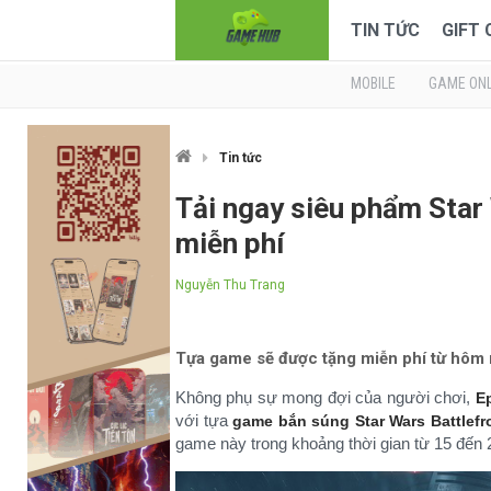
TIN TỨC
GIFT
MOBILE
GAME ONL
Tin tức
Tải ngay siêu phẩm Star
miễn phí
Nguyễn Thu Trang
Tựa game sẽ được tặng miễn phí từ hôm n
Không phụ sự mong đợi của người chơi,
E
với tựa
game bắn súng
Star Wars Battlefr
game này trong khoảng thời gian từ 15 đến 2