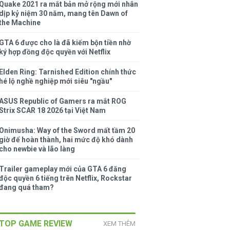
Quake 2021 ra mắt bản mở rộng mới nhân
dịp kỷ niệm 30 năm, mang tên Dawn of
the Machine
GTA 6 được cho là đã kiếm bộn tiền nhờ
ký hợp đồng độc quyền với Netflix
Elden Ring: Tarnished Edition chính thức
hé lộ nghề nghiệp mới siêu "ngầu"
ASUS Republic of Gamers ra mắt ROG
Strix SCAR 18 2026 tại Việt Nam
Onimusha: Way of the Sword mất tầm 20
giờ để hoàn thành, hai mức độ khó dành
cho newbie và lão làng
Trailer gameplay mới của GTA 6 đăng
độc quyền 6 tiếng trên Netflix, Rockstar
đang quá tham?
TOP GAME REVIEW
XEM THÊM