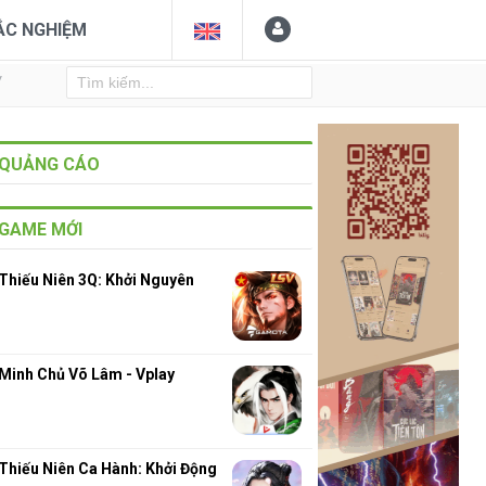
ẮC NGHIỆM
Y
QUẢNG CÁO
GAME MỚI
Thiếu Niên 3Q: Khởi Nguyên
Minh Chủ Võ Lâm - Vplay
Thiếu Niên Ca Hành: Khởi Động