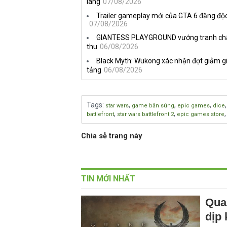
làng
07/08/2026
Trailer gameplay mới của GTA 6 đăng độc
07/08/2026
GIANTESS PLAYGROUND vướng tranh chấp 
thu
06/08/2026
Black Myth: Wukong xác nhận đợt giảm gi
tảng
06/08/2026
Tags
:
,
,
,
star wars
game bắn súng
epic games
dice
,
,
battlefront
star wars battlefront 2
epic games store
Chia sẻ trang này
TIN MỚI NHẤT
Qua
dịp