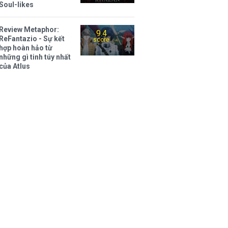
Soul-likes
Review Metaphor:
9.4
ReFantazio - Sự kết
score
hợp hoàn hảo từ
những gì tinh túy nhất
của Atlus