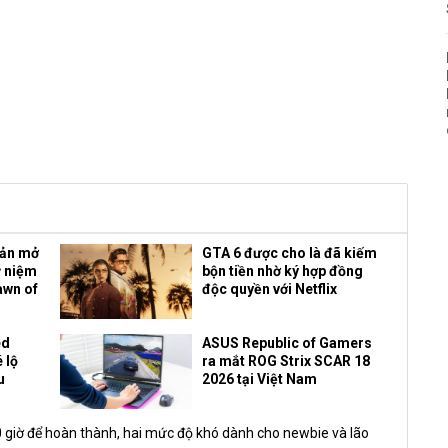
bản mở
GTA 6 được cho là đã kiếm
ỷ niệm
bộn tiền nhờ ký hợp đồng
awn of
độc quyền với Netflix
ed
ASUS Republic of Gamers
 lộ
ra mắt ROG Strix SCAR 18
u
2026 tại Việt Nam
giờ để hoàn thành, hai mức độ khó dành cho newbie và lão