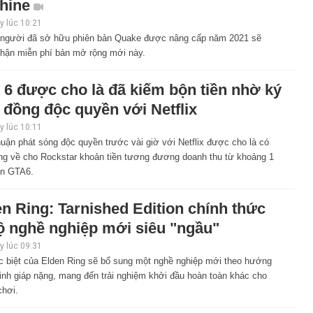
hine
 lúc 10:21
người đã sở hữu phiên bản Quake được nâng cấp năm 2021 sẽ
hận miễn phí bản mở rộng mới này.
 6 được cho là đã kiếm bộn tiền nhờ ký
 đồng độc quyền với Netflix
 lúc 10:11
uận phát sóng độc quyền trước vài giờ với Netflix được cho là có
ng về cho Rockstar khoản tiền tương đương doanh thu từ khoảng 1
ản GTA6.
n Ring: Tarnished Edition chính thức
ộ nghề nghiệp mới siêu "ngầu"
 lúc 09:31
c biệt của Elden Ring sẽ bổ sung một nghề nghiệp mới theo hướng
inh giáp nặng, mang đến trải nghiệm khởi đầu hoàn toàn khác cho
chơi.