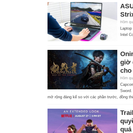
ASU
Stri
Hôm qua
Laptop
Intel C
Oni
giờ
cho 
Hôm qua
Capcom
Sword. 
mở rộng đáng kể so với các phần trước, đồng thờ
Tra
quyề
quá