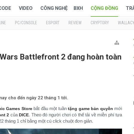
 CODE
VIDEO
CÔNG NGHỆ
BXH
CỘNG ĐỒNG
TR
INE
PC/CONSOLE
ESPORT
REVIEW
CRYPTORY
WALLAC
 Wars Battlefront 2 đang hoàn toàn
ay cho đến ngày 22 tháng 1 tới.
bắt đầu một tuần
mới
pic Games Store
tặng game bản quyền
của
. Theo đó người chơi có thể tải về miễn phí tựa
ont 2
DICE
2 tháng 1 chỉ bằng một cú click chuột đơn giản.​