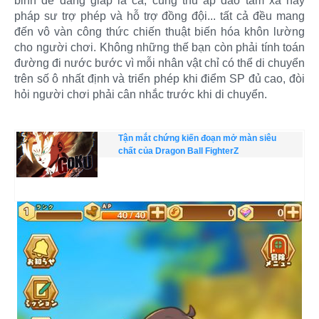
binh dễ dàng giáp lá cà, cung thủ áp đảo tầm xa hay
pháp sư trợ phép và hỗ trợ đồng đội... tất cả đều mang
đến vô vàn công thức chiến thuật biến hóa khôn lường
cho người chơi. Không những thế bạn còn phải tính toán
đường đi nước bước vì mỗi nhân vật chỉ có thể di chuyển
trên số ô nhất định và triển phép khi điểm SP đủ cao, đòi
hỏi người chơi phải cân nhắc trước khi di chuyển.
Tận mắt chứng kiến đoạn mở màn siêu
chất của Dragon Ball FighterZ