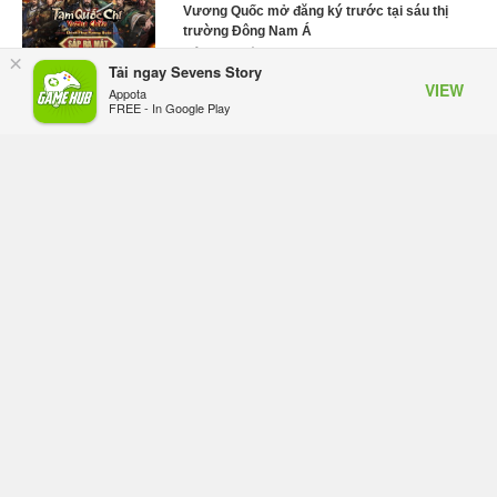
Vương Quốc mở đăng ký trước tại sáu thị
trường Đông Nam Á
Hôm qua, lúc 18:49
×
Tải ngay Sevens Story
VIEW
Tham gia Closed Beta Norse Saga: Cửu
Appota
FREE - In Google Play
Giới Thức Tỉnh, săn DJI Osmo Pocket 3
ngay hôm nay
Hôm qua, lúc 08:55
Phantom Blade Zero đã hoàn thiện? Hé lộ
thời điểm công bố gameplay mới và mở đặt
trước đang đến gần
Hôm qua, lúc 08:47
Làn sóng phản đối PlayStation dần hạ
nhiệt? Game thủ chỉ nói không làm, Sony
vẫn giữ vững lập trường
Hôm qua, lúc 08:37
Monster Hunter Wilds chính thức giảm giá
vĩnh viễn, giảm tới 43% và bổ sung phiên
bản Gold Edition
Hôm qua, lúc 08:29
Anime Garena Free Fire chính thức lên