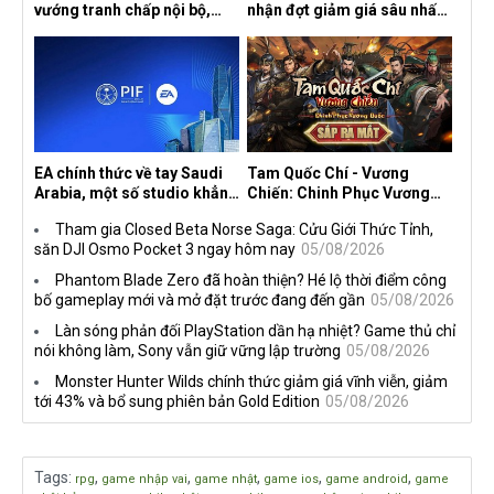
vướng tranh chấp nội bộ,
nhận đợt giảm giá sâu nhất
nhà phát triển tố đồng sự
từ trước đến nay, ưu đãi 30%
ngầm chiếm đoạt doanh thu
trên mọi nền tảng
EA chính thức về tay Saudi
Tam Quốc Chí - Vương
Arabia, một số studio khẳng
Chiến: Chinh Phục Vương
định vẫn theo đuổi chiến
Quốc mở đăng ký trước tại
Tham gia Closed Beta Norse Saga: Cửu Giới Thức Tỉnh,
lược DEI
sáu thị trường Đông Nam Á
săn DJI Osmo Pocket 3 ngay hôm nay
05/08/2026
Phantom Blade Zero đã hoàn thiện? Hé lộ thời điểm công
bố gameplay mới và mở đặt trước đang đến gần
05/08/2026
Làn sóng phản đối PlayStation dần hạ nhiệt? Game thủ chỉ
nói không làm, Sony vẫn giữ vững lập trường
05/08/2026
Monster Hunter Wilds chính thức giảm giá vĩnh viễn, giảm
tới 43% và bổ sung phiên bản Gold Edition
05/08/2026
Tags
:
,
,
,
,
,
rpg
game nhập vai
game nhật
game ios
game android
game