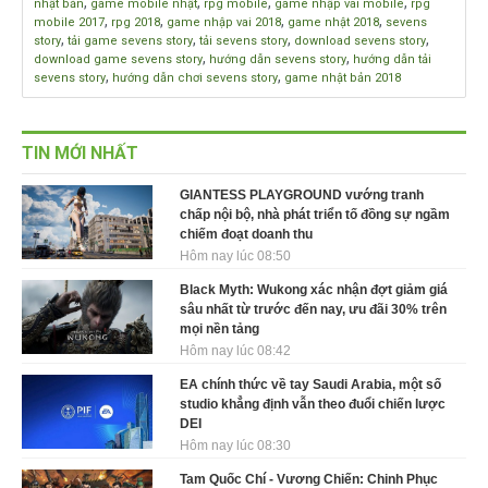
,
,
,
,
nhật bản
game mobile nhật
rpg mobile
game nhập vai mobile
rpg
,
,
,
,
mobile 2017
rpg 2018
game nhập vai 2018
game nhật 2018
sevens
,
,
,
,
story
tải game sevens story
tải sevens story
download sevens story
,
,
download game sevens story
hướng dẫn sevens story
hướng dẫn tải
,
,
sevens story
hướng dẫn chơi sevens story
game nhật bản 2018
TIN MỚI NHẤT
GIANTESS PLAYGROUND vướng tranh
chấp nội bộ, nhà phát triển tố đồng sự ngầm
chiếm đoạt doanh thu
Hôm nay lúc 08:50
Black Myth: Wukong xác nhận đợt giảm giá
sâu nhất từ trước đến nay, ưu đãi 30% trên
mọi nền tảng
Hôm nay lúc 08:42
EA chính thức về tay Saudi Arabia, một số
studio khẳng định vẫn theo đuổi chiến lược
DEI
Hôm nay lúc 08:30
Tam Quốc Chí - Vương Chiến: Chinh Phục