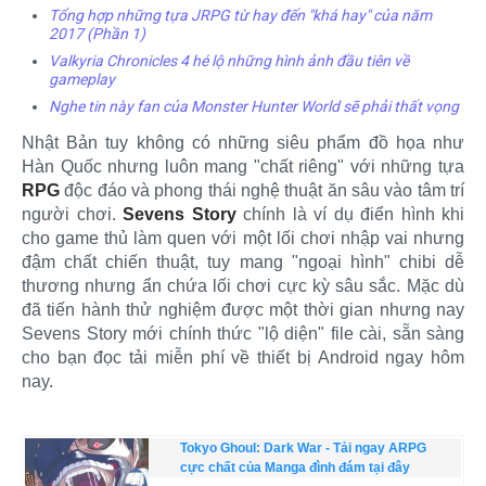
Tổng hợp những tựa JRPG từ hay đến "khá hay" của năm
2017 (Phần 1)
Valkyria Chronicles 4 hé lộ những hình ảnh đầu tiên về
gameplay
Nghe tin này fan của Monster Hunter World sẽ phải thất vọng
Nhật Bản tuy không có những siêu phẩm đồ họa như
Hàn Quốc nhưng luôn mang "chất riêng" với những tựa
RPG
độc đáo và phong thái nghệ thuật ăn sâu vào tâm trí
người chơi.
Sevens Story
chính là ví dụ điển hình khi
cho game thủ làm quen với một lối chơi nhập vai nhưng
đậm chất chiến thuật, tuy mang "ngoại hình" chibi dễ
thương nhưng ẩn chứa lối chơi cực kỳ sâu sắc. Mặc dù
đã tiến hành thử nghiệm được một thời gian nhưng nay
Sevens Story mới chính thức "lộ diện" file cài, sẵn sàng
cho bạn đọc tải miễn phí về thiết bị Android ngay hôm
nay.
Tokyo Ghoul: Dark War - Tải ngay ARPG
cực chất của Manga đình đám tại đây