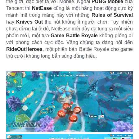
thế giới, đặc biệt là với Mobile. Ngoài
PUBG Mobile
của
Tencent thì
NetEase
cũng là một hãng hoạt động cực kỳ
mạnh mẽ trong mảng này với những
Rules of Survival
hay
Knives Out
thu hút không ít người chơi. Tuy nhiên
chưa dừng lại ở đó, NetEase mới đây đã tung ra một siêu
phẩm mới, một tựa
Game Battle Royale
không giống ai
với phong cách cực độc. Vâng chúng ta đang nói đến
RideOutHeroes
, một phiên bản Battle Royale cho game
thủ cưỡi khủng long bắn súng đúng hiệu.