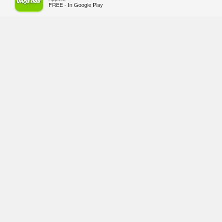
FREE - In Google Play
thu
Hôm qua, lúc 08:50
Black Myth: Wukong xác nhận đợt
giảm giá sâu nhất từ trước đến nay,
ưu đãi 30% trên mọi nền tảng
Hôm qua, lúc 08:42
EA chính thức về tay Saudi Arabia,
một số studio khẳng định vẫn theo
đuổi chiến lược DEI
Hôm qua, lúc 08:30
Tam Quốc Chí - Vương Chiến:
Chinh Phục Vương Quốc mở đăng
ký trước tại sáu thị trường Đông
Nam Á
Thứ tư lúc 18:49
Tham gia Closed Beta Norse Saga: