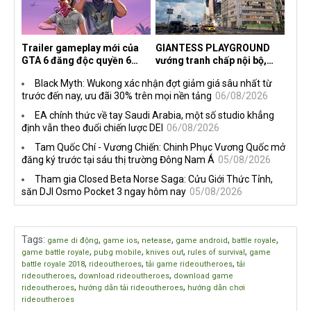
Trailer gameplay mới của
GIANTESS PLAYGROUND
GTA 6 đăng độc quyền 6
vướng tranh chấp nội bộ,
tiếng trên Netflix, Rockstar
nhà phát triển tố đồng sự
Black Myth: Wukong xác nhận đợt giảm giá sâu nhất từ
đang quá tham?
ngầm chiếm đoạt doanh thu
trước đến nay, ưu đãi 30% trên mọi nền tảng
06/08/2026
EA chính thức về tay Saudi Arabia, một số studio khẳng
định vẫn theo đuổi chiến lược DEI
06/08/2026
Tam Quốc Chí - Vương Chiến: Chinh Phục Vương Quốc mở
đăng ký trước tại sáu thị trường Đông Nam Á
05/08/2026
Tham gia Closed Beta Norse Saga: Cửu Giới Thức Tỉnh,
săn DJI Osmo Pocket 3 ngay hôm nay
05/08/2026
Tags
:
,
,
,
,
,
game di động
game ios
netease
game android
battle royale
,
,
,
,
game battle royale
pubg mobile
knives out
rules of survival
game
,
,
,
battle royale 2018
rideoutheroes
tải game rideoutheroes
tải
,
,
rideoutheroes
download rideoutheroes
download game
,
,
rideoutheroes
hướng dẫn tải rideoutheroes
hướng dẫn chơi
rideoutheroes