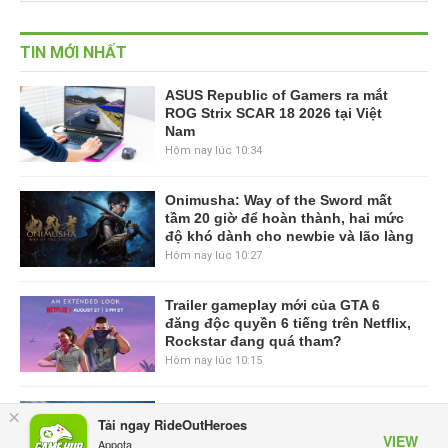
TIN MỚI NHẤT
ASUS Republic of Gamers ra mắt
ROG Strix SCAR 18 2026 tại Việt
Nam
Hôm nay lúc 10:34
Onimusha: Way of the Sword mất
tầm 20 giờ để hoàn thành, hai mức
độ khó dành cho newbie và lão làng
Hôm nay lúc 10:27
Trailer gameplay mới của GTA 6
đăng độc quyền 6 tiếng trên Netflix,
Rockstar đang quá tham?
Hôm nay lúc 10:15
GIANTESS PLAYGROUND vướng
×
Tải ngay RideOutHeroes
tranh chấp nội bộ, nhà phát triển tố
VIEW
Appota
đồng sự ngầm chiếm đoạt doanh