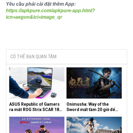
Yêu cầu phải cài đặt thêm App:
https://apkpure.com/apkpure-app.html?
icn=aegon&ici=image_qr
CÓ THỂ BẠN QUAN TÂM
ASUS Republic of Gamers
Onimusha: Way of the
ra mắt ROG Strix SCAR 18
Sword mất tầm 20 giờ để
2026 tại Việt Nam
hoàn thành, hai mức độ khó
dành cho newbie và lão làng