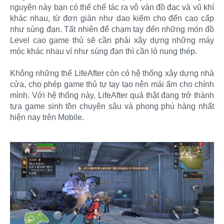
nguyên này bạn có thể chế tác ra vô vàn đồ đạc và vũ khí
khác nhau, từ đơn giản như dao kiếm cho đến cao cấp
như súng đạn. Tất nhiên để chạm tay đến những món đồ
Level cao game thủ sẽ cần phải xây dựng những máy
móc khác nhau ví như súng đạn thì cần lò nung thép.
Không những thế LifeAfter còn có hệ thống xây dựng nhà
cửa, cho phép game thủ tự tay tạo nên mái ấm cho chính
mình. Với hệ thống này, LifeAfter quả thật đang trở thành
tựa game sinh tồn chuyên sâu và phong phú hàng nhất
hiện nay trên Mobile.