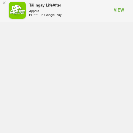
Quake 2021 ra mắt bản mở rộng mới
×
Tải ngay LifeAfter
nhân dịp kỷ niệm 30 năm, mang tên
VIEW
Appota
Dawn of the Machine
FREE - In Google Play
Thứ bảy lúc 10:21
GTA 6 được cho là đã kiếm bộn tiền
nhờ ký hợp đồng độc quyền với
Netflix
Thứ bảy lúc 10:11
Elden Ring: Tarnished Edition chính
thức hé lộ nghề nghiệp mới siêu
"ngầu"
Thứ bảy lúc 09:31
ASUS Republic of Gamers ra mắt
ROG Strix SCAR 18 2026 tại Việt
Nam
Thứ sáu lúc 10:34
Onimusha: Way of the Sword mất