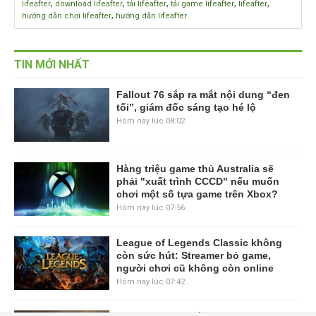
,
,
,
,
,
lifeafter
download lifeafter
tải lifeafter
tải game lifeafter
lifeafter
,
hướng dẫn chơi lifeafter
hướng dẫn lifeafter
TIN MỚI NHẤT
Fallout 76 sắp ra mắt nội dung “đen
tối”, giám đốc sáng tạo hé lộ
Hôm nay lúc 08:02
Hàng triệu game thủ Australia sẽ
phải "xuất trình CCCD" nếu muốn
chơi một số tựa game trên Xbox?
Hôm nay lúc 07:56
League of Legends Classic không
còn sức hút: Streamer bỏ game,
người chơi cũ không còn online
Hôm nay lúc 07:42