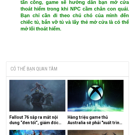
tấn công, game sẽ hướng dẫn bạn mở cửa
thoát hiểm trong khi NPC cầm chân con quái.
Bạn chỉ cần đi theo chú chó của mình đến
chiếc tủ, bắn vỡ tủ và lấy thẻ mở cửa là có thể
mở lối thoát hiểm.
CÓ THỂ BẠN QUAN TÂM
Fallout 76 sắp ra mắt nội
Hàng triệu game thủ
dung “đen tối”, giám đốc
Australia sẽ phải "xuất trình
sáng tạo hé lộ
CCCD" nếu muốn chơi một
số tựa game trên Xbox?