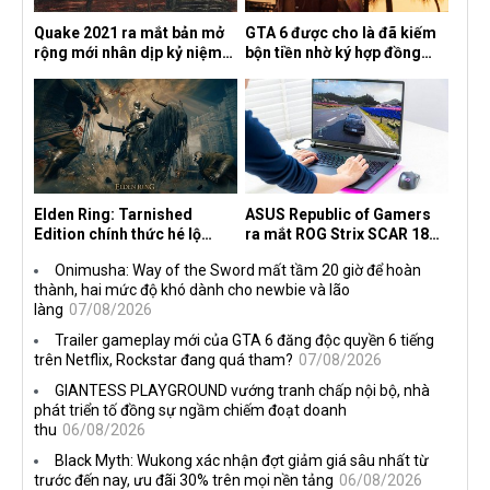
Quake 2021 ra mắt bản mở
GTA 6 được cho là đã kiếm
rộng mới nhân dịp kỷ niệm
bộn tiền nhờ ký hợp đồng
30 năm, mang tên Dawn of
độc quyền với Netflix
the Machine
Elden Ring: Tarnished
ASUS Republic of Gamers
Edition chính thức hé lộ
ra mắt ROG Strix SCAR 18
nghề nghiệp mới siêu "ngầu"
2026 tại Việt Nam
Onimusha: Way of the Sword mất tầm 20 giờ để hoàn
thành, hai mức độ khó dành cho newbie và lão
làng
07/08/2026
Trailer gameplay mới của GTA 6 đăng độc quyền 6 tiếng
trên Netflix, Rockstar đang quá tham?
07/08/2026
GIANTESS PLAYGROUND vướng tranh chấp nội bộ, nhà
phát triển tố đồng sự ngầm chiếm đoạt doanh
thu
06/08/2026
Black Myth: Wukong xác nhận đợt giảm giá sâu nhất từ
trước đến nay, ưu đãi 30% trên mọi nền tảng
06/08/2026