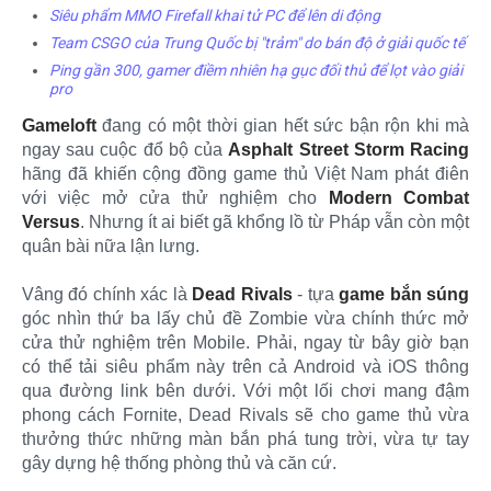
Siêu phẩm MMO Firefall khai tử PC để lên di động
Team CSGO của Trung Quốc bị "trảm" do bán độ ở giải quốc tế
Ping gần 300, gamer điềm nhiên hạ gục đối thủ để lọt vào giải
pro
Gameloft
đang có một thời gian hết sức bận rộn khi mà
ngay sau cuộc đổ bộ của
Asphalt Street Storm Racing
hãng đã khiến cộng đồng game thủ Việt Nam phát điên
với việc mở cửa thử nghiệm cho
Modern Combat
Versus
. Nhưng ít ai biết gã khổng lồ từ Pháp vẫn còn một
quân bài nữa lận lưng.
Vâng đó chính xác là
Dead Rivals
- tựa
game bắn súng
góc nhìn thứ ba lấy chủ đề Zombie vừa chính thức mở
cửa thử nghiệm trên Mobile. Phải, ngay từ bây giờ bạn
có thể tải siêu phẩm này trên cả Android và iOS thông
qua đường link bên dưới. Với một lối chơi mang đậm
phong cách Fornite, Dead Rivals sẽ cho game thủ vừa
thưởng thức những màn bắn phá tung trời, vừa tự tay
gây dựng hệ thống phòng thủ và căn cứ.