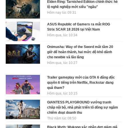
Elden Ring: Tarnished Edition chính thức hé
lộ nghề nghiệp mới siêu "ngầu"
Hôm nay lúc 09:31
ASUS Republic of Gamers ra mắt ROG
Strix SCAR 18 2026 tại Việt Nam
Hôm qua, lúc 10:34
Onimusha: Way of the Sword mất tầm 20
giờ để hoàn thành, hai mức độ khó dành
cho newbie và lão làng
Hôm qua, lúc 10:27
Trailer gameplay mới của GTA 6 đăng độc
quyền 6 tiếng trên Netflix, Rockstar đang
quá tham?
Hôm qua, lúc 10:15
GIANTESS PLAYGROUND vướng tranh
chấp nội bộ, nhà phát triển tố đồng sự ngầm
chiếm đoạt doanh thu
Thứ năm lúc 08:50
Black Myth: Wukong xác nhận đợt giảm giá