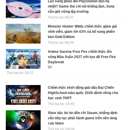
Làn sóng phản đối PlayStation dần hạ
nhiệt? Game thủ chỉ nói không làm, Sony
vẫn giữ vững lập trường
Thứ tư lúc 08:37
Monster Hunter Wilds chính thức giảm giá
vĩnh viễn, giảm tới 43% và bổ sung phiên
bản Gold Edition
Thứ tư lúc 08:29
Anime Garena Free Fire chính thức lên
sóng Mùa Xuân 2027 với tựa đề Free Fire
Daybreak
Thứ ba lúc 18:52
Chính thức khởi động giải đấu Đại Chiến
HighSchool toàn quốc 2026 dành riêng cho
học sinh THPT
Thứ ba lúc 18:46
Xbox bác bỏ tin đồn rời Steam, khẳng định
vẫn tiếp tục phát hành game trên nền tảng
của Valve
Thứ ba lúc 09:09