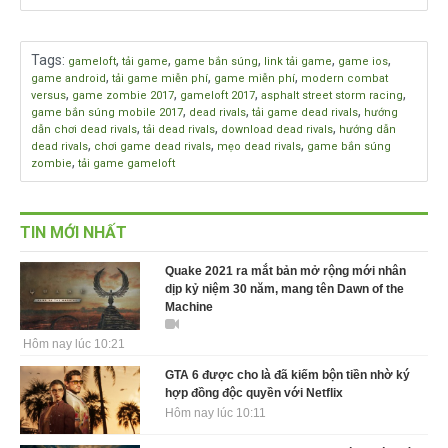
Tags
:
,
,
,
,
,
gameloft
tải game
game bắn súng
link tải game
game ios
,
,
,
game android
tải game miễn phí
game miễn phí
modern combat
,
,
,
,
versus
game zombie 2017
gameloft 2017
asphalt street storm racing
,
,
,
game bắn súng mobile 2017
dead rivals
tải game dead rivals
hướng
,
,
,
dẫn chơi dead rivals
tải dead rivals
download dead rivals
hướng dẫn
,
,
,
dead rivals
chơi game dead rivals
mẹo dead rivals
game bắn súng
,
zombie
tải game gameloft
TIN MỚI NHẤT
Quake 2021 ra mắt bản mở rộng mới nhân
dịp kỷ niệm 30 năm, mang tên Dawn of the
Machine
Hôm nay lúc 10:21
GTA 6 được cho là đã kiếm bộn tiền nhờ ký
hợp đồng độc quyền với Netflix
Hôm nay lúc 10:11