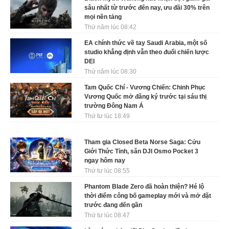
sâu nhất từ trước đến nay, ưu đãi 30% trên
mọi nền tảng
Thứ năm lúc 08:42
EA chính thức về tay Saudi Arabia, một số
studio khẳng định vẫn theo đuổi chiến lược
DEI
Thứ năm lúc 08:30
Tam Quốc Chí - Vương Chiến: Chinh Phục
Vương Quốc mở đăng ký trước tại sáu thị
trường Đông Nam Á
Thứ tư lúc 18:49
Tham gia Closed Beta Norse Saga: Cửu
Giới Thức Tỉnh, săn DJI Osmo Pocket 3
ngay hôm nay
Thứ tư lúc 08:55
Phantom Blade Zero đã hoàn thiện? Hé lộ
thời điểm công bố gameplay mới và mở đặt
trước đang đến gần
Thứ tư lúc 08:47