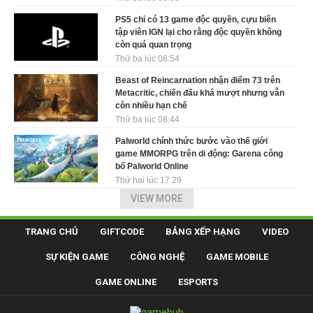
PS5 chỉ có 13 game độc quyền, cựu biên
tập viên IGN lại cho rằng độc quyền không
còn quá quan trọng
Thứ ba lúc 08:54
Beast of Reincarnation nhận điểm 73 trên
Metacritic, chiến đấu khá mượt nhưng vẫn
còn nhiều hạn chế
Thứ ba lúc 08:44
Palworld chính thức bước vào thế giới
game MMORPG trên di động: Garena công
bố Palworld Online
Thứ hai lúc 17:29
VIEW MORE
TRANG CHỦ
GIFTCODE
BẢNG XẾP HẠNG
VIDEO
SỰ KIỆN GAME
CÔNG NGHỆ
GAME MOBILE
GAME ONLINE
ESPORTS