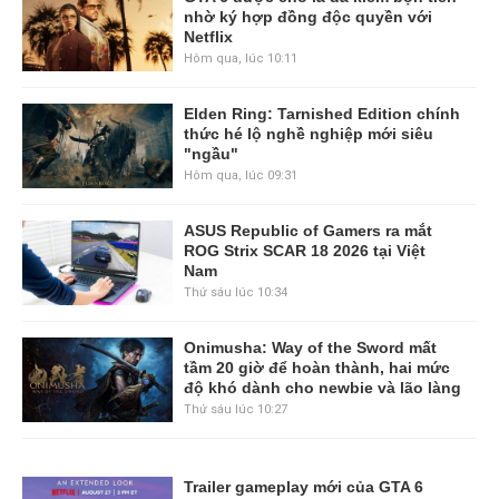
nhờ ký hợp đồng độc quyền với
Netflix
Hôm qua, lúc 10:11
Elden Ring: Tarnished Edition chính
thức hé lộ nghề nghiệp mới siêu
"ngầu"
Hôm qua, lúc 09:31
ASUS Republic of Gamers ra mắt
ROG Strix SCAR 18 2026 tại Việt
Nam
Thứ sáu lúc 10:34
Onimusha: Way of the Sword mất
tầm 20 giờ để hoàn thành, hai mức
độ khó dành cho newbie và lão làng
Thứ sáu lúc 10:27
Trailer gameplay mới của GTA 6