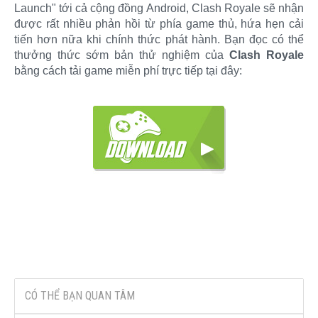
Launch" tới cả cộng đồng Android, Clash Royale sẽ nhận
được rất nhiều phản hồi từ phía game thủ, hứa hẹn cải
tiến hơn nữa khi chính thức phát hành. Bạn đọc có thể
thưởng thức sớm bản thử nghiệm của
Clash Royale
bằng cách tải game miễn phí trực tiếp tại đây:
CÓ THỂ BẠN QUAN TÂM