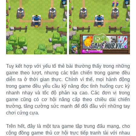
Tuy kết hợp với yếu tố thẻ bài thường thấy trong những
game theo lượt, nhưng các trận chiến trong game đều
diễn ra ở thời gian thực. Chính vì thế, mọi hành động
trong game đều yêu cầu kỹ năng đọc tình huống cực kỳ
nhanh nhạy và tốc độ phản xạ cao. Các đơn vị trong
game cũng có cơ hội nâng cấp theo chiều dài chiến
trường, tăng cường sức mạnh để đối đầu với những tay
chơi cứng cựa.
Trên hết, đây là một tựa game tập trung đấu mạng, cho
cộng đồng game thủ cơ hội trực tiếp tranh tài với nhau