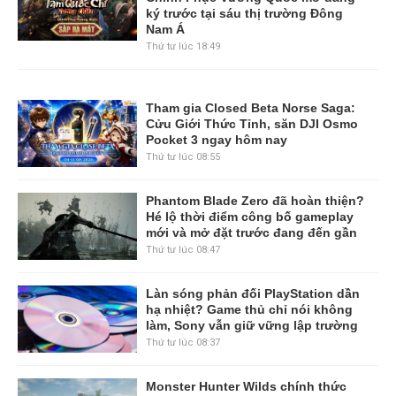
ký trước tại sáu thị trường Đông
Nam Á
Thứ tư lúc 18:49
Tham gia Closed Beta Norse Saga:
Cửu Giới Thức Tỉnh, săn DJI Osmo
Pocket 3 ngay hôm nay
Thứ tư lúc 08:55
Phantom Blade Zero đã hoàn thiện?
Hé lộ thời điểm công bố gameplay
mới và mở đặt trước đang đến gần
Thứ tư lúc 08:47
Làn sóng phản đối PlayStation dần
hạ nhiệt? Game thủ chỉ nói không
làm, Sony vẫn giữ vững lập trường
Thứ tư lúc 08:37
Monster Hunter Wilds chính thức