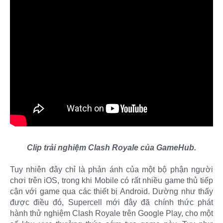
Clip trải nghiệm Clash Royale của GameHub.
Tuy nhiên đây chỉ là phản ánh của một bộ phận người
chơi trên iOS, trong khi Mobile có rất nhiều game thủ tiếp
cận với game qua các thiết bị Android. Dường như thấy
được điều đó, Supercell mới đây đã chính thức phát
hành thử nghiệm Clash Royale trên Google Play, cho một