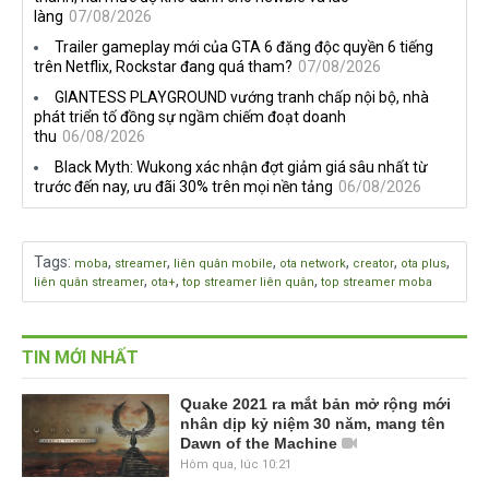
làng
07/08/2026
Trailer gameplay mới của GTA 6 đăng độc quyền 6 tiếng
trên Netflix, Rockstar đang quá tham?
07/08/2026
GIANTESS PLAYGROUND vướng tranh chấp nội bộ, nhà
phát triển tố đồng sự ngầm chiếm đoạt doanh
thu
06/08/2026
Black Myth: Wukong xác nhận đợt giảm giá sâu nhất từ
trước đến nay, ưu đãi 30% trên mọi nền tảng
06/08/2026
Tags
:
,
,
,
,
,
,
moba
streamer
liên quân mobile
ota network
creator
ota plus
,
,
,
liên quân streamer
ota+
top streamer liên quân
top streamer moba
TIN MỚI NHẤT
Quake 2021 ra mắt bản mở rộng mới
nhân dịp kỷ niệm 30 năm, mang tên
Dawn of the Machine
Hôm qua, lúc 10:21