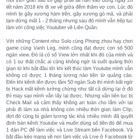
một thời gian sau thì gặp phải tai nạn vào đúng ngày 28
tết năm 2018 khi đi xe về giữa đêm thăm vợ con. Lúc đó
mình bị gãy xương hàm trên, gãy xương gò má, và phải
tạm dừng mất 1 - 2 tháng nhưng sau đó mình vẫn tiếp tục
làm với công việc Youtuber về Liên Quân.
Với những Content như Solo cùng Phong zhou hay chơi
game cùng Vanh Leg, mình cũng đạt được con số 500
ngàn view. Đó là có số View lớn nhất khi đó của mình và
có 1 sự thật chắc ai cũng không ngờ là suốt quãng thời
gian từ khi bắt đầu tới khi kết thúc làm Youtube mình vẫn
không có được 1 tháng lương nào tiền từ quảng cáo.
Đến khi kênh lên được tầm 50 ngàn Sub thì mình bất ngờ
bị Hack mất kênh tưởng chừng như tất cả dừng lại ở đó
thì may sao mình vẫn lấy lại được. Nhưng vẫn liên tục bị
Check Mail và cảm thấy không an toàn cho lắm với lại
phải đi làm xa nhà không còn nhiều thời gian làm Clip,
đợt đó cũng bị giảm tương tác khá nhiều mình đã quyết
định bán kênh Youtube và muốn dùng số tiền đó để mua
1 dàn PC để làm việc và Live Stream bên Facebook. Và
bắt đầu kéo mạng về nơi làm việc và Live ở Facebook từ