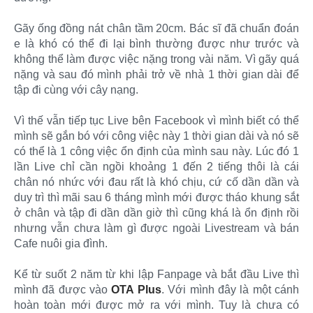
Gãy ống đồng nát chân tầm 20cm. Bác sĩ đã chuẩn đoán
e là khó có thể đi lại bình thường được như trước và
không thể làm được việc nặng trong vài năm. Vì gãy quá
nặng và sau đó mình phải trở về nhà 1 thời gian dài để
tập đi cùng với cây nạng.
Vì thế vẫn tiếp tục Live bên Facebook vì mình biết có thể
mình sẽ gắn bó với công việc này 1 thời gian dài và nó sẽ
có thể là 1 công việc ổn định của mình sau này. Lúc đó 1
lần Live chỉ cần ngồi khoảng 1 đến 2 tiếng thôi là cái
chân nó nhức với đau rất là khó chịu, cứ cố dần dần và
duy trì thì mãi sau 6 tháng mình mới được tháo khung sắt
ở chân và tập đi dần dần giờ thì cũng khá là ổn định rồi
nhưng vẫn chưa làm gì được ngoài Livestream và bán
Cafe nuôi gia đình.
Kể từ suốt 2 năm từ khi lập Fanpage và bắt đầu Live thì
mình đã được vào
OTA Plus
. Với mình đây là một cánh
hoàn toàn mới được mở ra với mình. Tuy là chưa có