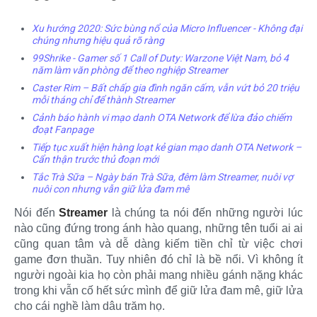
Xu hướng 2020: Sức bùng nổ của Micro Influencer - Không đại
chúng nhưng hiệu quả rõ ràng
99Shrike - Gamer số 1 Call of Duty: Warzone Việt Nam, bỏ 4
năm làm văn phòng để theo nghiệp Streamer
Caster Rim – Bất chấp gia đình ngăn cấm, vẫn vứt bỏ 20 triệu
mỗi tháng chỉ để thành Streamer
Cảnh báo hành vi mạo danh OTA Network để lừa đảo chiếm
đoạt Fanpage
Tiếp tục xuất hiện hàng loạt kẻ gian mạo danh OTA Network –
Cẩn thận trước thủ đoạn mới
Tắc Trà Sữa – Ngày bán Trà Sữa, đêm làm Streamer, nuôi vợ
nuôi con nhưng vẫn giữ lửa đam mê
Nói đến
Streamer
là chúng ta nói đến những người lúc
nào cũng đứng trong ánh hào quang, những tên tuổi ai ai
cũng quan tâm và dễ dàng kiếm tiền chỉ từ việc chơi
game đơn thuần. Tuy nhiên đó chỉ là bề nổi. Vì không ít
người ngoài kia họ còn phải mang nhiều gánh nặng khác
trong khi vẫn cố hết sức mình để giữ lửa đam mê, giữ lửa
cho cái nghề làm dâu trăm họ.