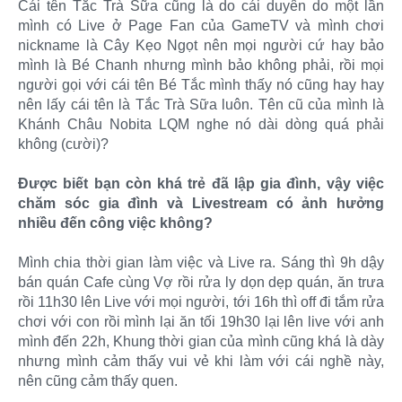
Cái tên Tắc Trà Sữa cũng là do cái duyên do một lần
mình có Live ở Page Fan của GameTV và mình chơi
nickname là Cây Kẹo Ngọt nên mọi người cứ hay bảo
mình là Bé Chanh nhưng mình bảo không phải, rồi mọi
người gọi với cái tên Bé Tắc mình thấy nó cũng hay hay
nên lấy cái tên là Tắc Trà Sữa luôn. Tên cũ của mình là
Khánh Châu Nobita LQM nghe nó dài dòng quá phải
không (cười)?
Được biết bạn còn khá trẻ đã lập gia đình, vậy việc
chăm sóc gia đình và Livestream có ảnh hưởng
nhiều đến công việc không?
Mình chia thời gian làm việc và Live ra. Sáng thì 9h dậy
bán quán Cafe cùng Vợ rồi rửa ly dọn dẹp quán, ăn trưa
rồi 11h30 lên Live với mọi người, tới 16h thì off đi tắm rửa
chơi với con rồi mình lại ăn tối 19h30 lại lên live với anh
mình đến 22h, Khung thời gian của mình cũng khá là dày
nhưng mình cảm thấy vui vẻ khi làm với cái nghề này,
nên cũng cảm thấy quen.