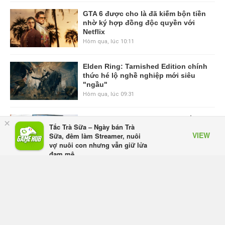
GTA 6 được cho là đã kiếm bộn tiền
nhờ ký hợp đồng độc quyền với
Netflix
Hôm qua, lúc 10:11
Elden Ring: Tarnished Edition chính
thức hé lộ nghề nghiệp mới siêu
"ngầu"
Hôm qua, lúc 09:31
ASUS Republic of Gamers ra mắt
×
Tắc Trà Sữa – Ngày bán Trà
ROG Strix SCAR 18 2026 tại Việt
VIEW
Sữa, đêm làm Streamer, nuôi
Nam
vợ nuôi con nhưng vẫn giữ lửa
Thứ sáu lúc 10:34
đam mê
Appota
FREE - In Google Play
Onimusha: Way of the Sword mất
tầm 20 giờ để hoàn thành, hai mức
độ khó dành cho newbie và lão làng
Thứ sáu lúc 10:27