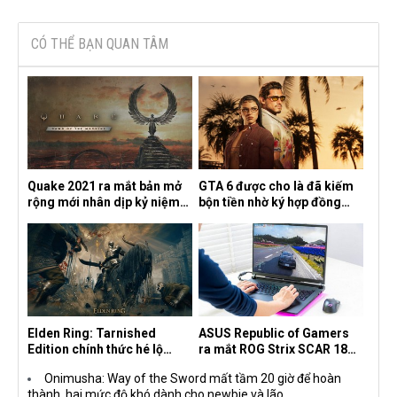
CÓ THỂ BẠN QUAN TÂM
Quake 2021 ra mắt bản mở
GTA 6 được cho là đã kiếm
rộng mới nhân dịp kỷ niệm
bộn tiền nhờ ký hợp đồng
30 năm, mang tên Dawn of
độc quyền với Netflix
the Machine
Elden Ring: Tarnished
ASUS Republic of Gamers
Edition chính thức hé lộ
ra mắt ROG Strix SCAR 18
nghề nghiệp mới siêu "ngầu"
2026 tại Việt Nam
Onimusha: Way of the Sword mất tầm 20 giờ để hoàn
thành, hai mức độ khó dành cho newbie và lão