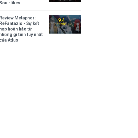
Soul-likes
Review Metaphor:
9.4
ReFantazio - Sự kết
score
hợp hoàn hảo từ
những gì tinh túy nhất
của Atlus