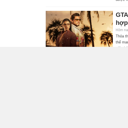
GTA
hợp
Hôm nay
Thỏa th
thể ma
triệu b
Elde
hé l
Hôm nay
Bản đặ
chiến b
người 
ASU
Stri
Hôm qua