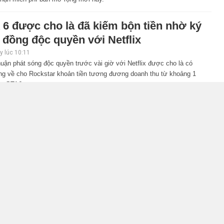
 6 được cho là đã kiếm bộn tiền nhờ ký
 đồng độc quyền với Netflix
 lúc 10:11
uận phát sóng độc quyền trước vài giờ với Netflix được cho là có
ng về cho Rockstar khoản tiền tương đương doanh thu từ khoảng 1
ản GTA6.
n Ring: Tarnished Edition chính thức
ộ nghề nghiệp mới siêu "ngầu"
 lúc 09:31
c biệt của Elden Ring sẽ bổ sung một nghề nghiệp mới theo hướng
inh giáp nặng, mang đến trải nghiệm khởi đầu hoàn toàn khác cho
chơi.
S Republic of Gamers ra mắt ROG
x SCAR 18 2026 tại Việt Nam
, lúc 10:34