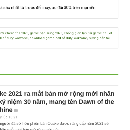
á sâu nhất từ trước đến nay, ưu đãi 30% trên mọi nền
,
,
,
,
anti cheat
fps 2020
game bắn súng 2020
chống gian lận
tải game call of
,
,
l of duty: warzone
download game call of duty: warzone
hướng dẫn tải
ke 2021 ra mắt bản mở rộng mới nhân
 kỷ niệm 30 năm, mang tên Dawn of the
hine
 lúc 10:21
người đã sở hữu phiên bản Quake được nâng cấp năm 2021 sẽ
hận miễn phí bản mở rộng mới này.