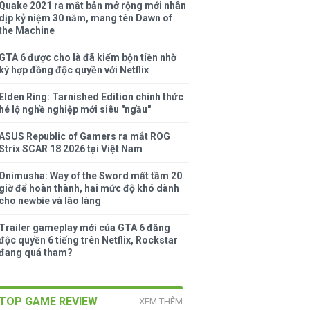
Quake 2021 ra mắt bản mở rộng mới nhân
dịp kỷ niệm 30 năm, mang tên Dawn of
the Machine
GTA 6 được cho là đã kiếm bộn tiền nhờ
ký hợp đồng độc quyền với Netflix
Elden Ring: Tarnished Edition chính thức
hé lộ nghề nghiệp mới siêu "ngầu"
ASUS Republic of Gamers ra mắt ROG
Strix SCAR 18 2026 tại Việt Nam
Onimusha: Way of the Sword mất tầm 20
giờ để hoàn thành, hai mức độ khó dành
cho newbie và lão làng
Trailer gameplay mới của GTA 6 đăng
độc quyền 6 tiếng trên Netflix, Rockstar
đang quá tham?
TOP GAME REVIEW
XEM THÊM