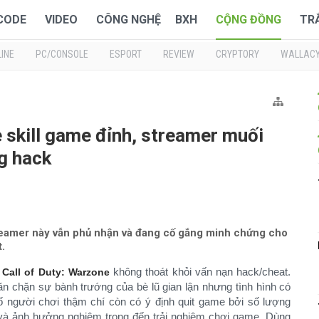
 CODE
VIDEO
CÔNG NGHỆ
BXH
CỘNG ĐỒNG
TR
INE
PC/CONSOLE
ESPORT
REVIEW
CRYPTORY
WALLAC
 skill game đỉnh, streamer muối
g hack
reamer này vẫn phủ nhận và đang cố gắng minh chứng cho
t.
,
không thoát khỏi vấn nạn hack/cheat.
Call of Duty: Warzone
ăn chặn sự bành trướng của bè lũ gian lận nhưng tình hình có
 người chơi thậm chí còn có ý định quit game bởi số lượng
à ảnh hưởng nghiêm trọng đến trải nghiệm chơi game. Dùng