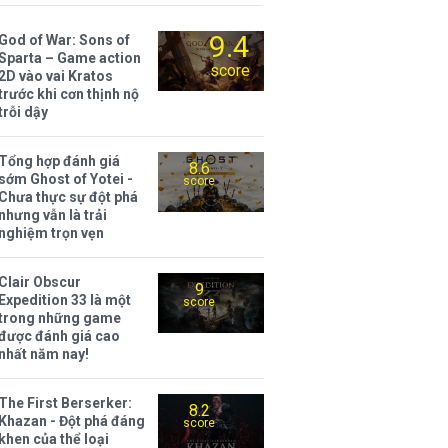
9.4
God of War: Sons of
Sparta – Game action
score
2D vào vai Kratos
trước khi cơn thịnh nộ
trỗi dậy
Tổng hợp đánh giá
8.6
sớm Ghost of Yotei -
score
Chưa thực sự đột phá
nhưng vẫn là trải
nghiệm trọn vẹn
Clair Obscur
9
Expedition 33 là một
score
trong những game
được đánh giá cao
nhất năm nay!
The First Berserker:
8.2
Khazan - Đột phá đáng
score
khen của thể loại