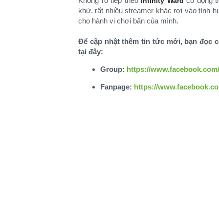
Không rõ tiếp theo
có động th
Infinity Ward
khứ, rất nhiều streamer khác rơi vào tình 
cho hành vi chơi bẩn của mình.
Để cập nhật thêm tin tức mới, bạn đọc 
tại đây:
Group:
https://www.facebook.co
Fanpage:
https://www.facebook.c