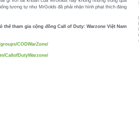
ái gì với tài khoản của MrGolds hay không nhưng trong quá
huống tương tự như MrGolds đã phải nhận hình phạt thích đáng
có thể tham gia cộng đồng Call of Duty: Warzone Việt Nam
m/groups/CODWarZone/
om/CallofDutyWarzone/