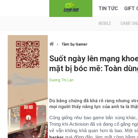
TIN TỨC
GIFT
MOBILE
GAME ONL
Tâm Sự Gamer
Suốt ngày lên mạng khoe
mặt bị bóc mẽ: Toàn dùn
Dương Thị Lan
Dù bằng chứng đã khá rõ ràng nhưng st
mọi người thấy năng lực của anh ta là thậ
Cũng giống như bao game bắn súng khác
Trong khi Activision đã và đang cố gắng ng
vẻ vẫn không khả quan hơn là bao. Một số
quá đông đảo, làm mất công bằng v
hacker