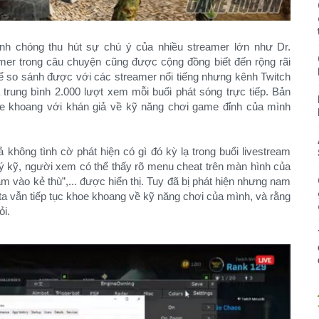
anh chóng thu hút sự chú ý của nhiều streamer lớn như Dr.
mer trong câu chuyện cũng được cộng đồng biết đến rộng rãi
ể so sánh được với các streamer nổi tiếng nhưng kênh Twitch
trung bình 2.000 lượt xem mỗi buổi phát sóng trực tiếp. Bản
e khoang với khán giả về kỹ năng chơi game đỉnh của mình
không tình cờ phát hiện có gì đó kỳ lạ trong buổi livestream
ý kỹ, người xem có thể thấy rõ menu cheat trên màn hình của
 vào kẻ thù”,... được hiển thị. Tuy đã bị phát hiện nhưng nam
a vẫn tiếp tục khoe khoang về kỹ năng chơi của mình, và rằng
ỏi.