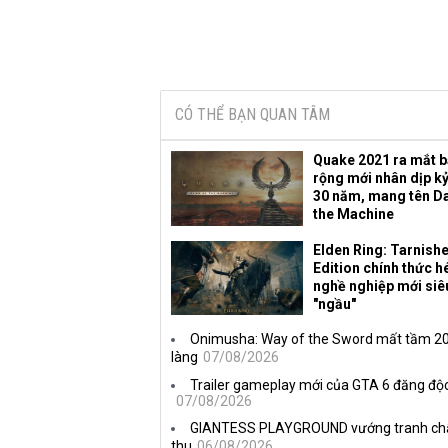
CÓ THỂ BẠN QUAN TÂM
Quake 2021 ra mắt 
rộng mới nhân dịp k
30 năm, mang tên D
the Machine
Elden Ring: Tarnish
Edition chính thức hé
nghề nghiệp mới siê
"ngầu"
Onimusha: Way of the Sword mất tầm 20 
làng
07/08/2026
Trailer gameplay mới của GTA 6 đăng độc
07/08/2026
GIANTESS PLAYGROUND vướng tranh chấp 
thu
06/08/2026