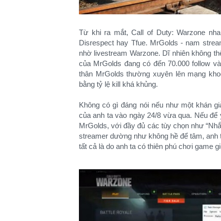
Từ khi ra mắt, Call of Duty: Warzone nh
Disrespect hay Tfue. MrGolds - nam strea
nhờ livestream Warzone. Dĩ nhiên không th
của MrGolds đang có đến 70.000 follow và 
thân MrGolds thường xuyên lên mạng kho
bằng tỷ lệ kill khá khủng.
Không có gì đáng nói nếu như một khán giả 
của anh ta vào ngày 24/8 vừa qua. Nếu để 
MrGolds, với đầy đủ các tùy chọn như “Nhắm
streamer dường như không hề để tâm, anh t
tất cả là do anh ta có thiên phú chơi game gi