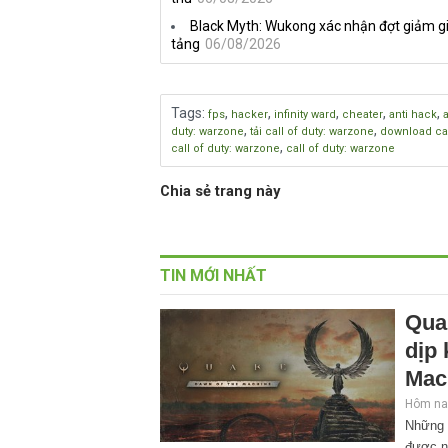
Black Myth: Wukong xác nhận đợt giảm gi
tảng
06/08/2026
Tags
:
,
,
,
,
,
fps
hacker
infinity ward
cheater
anti hack
,
,
duty: warzone
tải call of duty: warzone
download cal
,
call of duty: warzone
call of duty: warzone
Chia sẻ trang này
TIN MỚI NHẤT
Qua
dịp
Mac
Hôm nay
Những 
được n