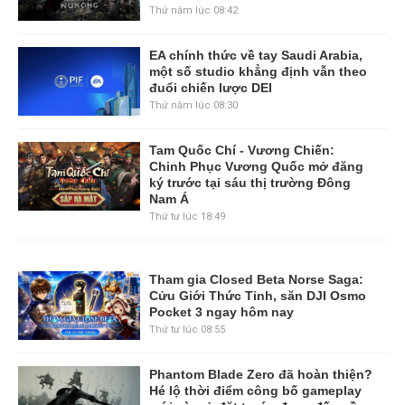
Thứ năm lúc 08:42
EA chính thức về tay Saudi Arabia,
một số studio khẳng định vẫn theo
đuổi chiến lược DEI
Thứ năm lúc 08:30
Tam Quốc Chí - Vương Chiến:
Chinh Phục Vương Quốc mở đăng
ký trước tại sáu thị trường Đông
Nam Á
Thứ tư lúc 18:49
Tham gia Closed Beta Norse Saga:
Cửu Giới Thức Tỉnh, săn DJI Osmo
Pocket 3 ngay hôm nay
Thứ tư lúc 08:55
Phantom Blade Zero đã hoàn thiện?
Hé lộ thời điểm công bố gameplay