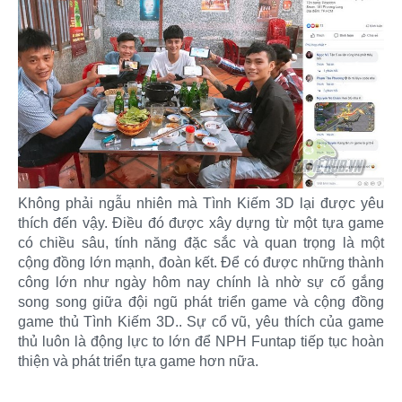
Không phải ngẫu nhiên mà Tình Kiếm 3D lại được yêu
thích đến vậy. Điều đó được xây dựng từ một tựa game
có chiều sâu, tính năng đặc sắc và quan trọng là một
cộng đồng lớn mạnh, đoàn kết. Để có được những thành
công lớn như ngày hôm nay chính là nhờ sự cố gắng
song song giữa đội ngũ phát triển game và cộng đồng
game thủ Tình Kiếm 3D.. Sự cổ vũ, yêu thích của game
thủ luôn là động lực to lớn để NPH Funtap tiếp tục hoàn
thiện và phát triển tựa game hơn nữa.