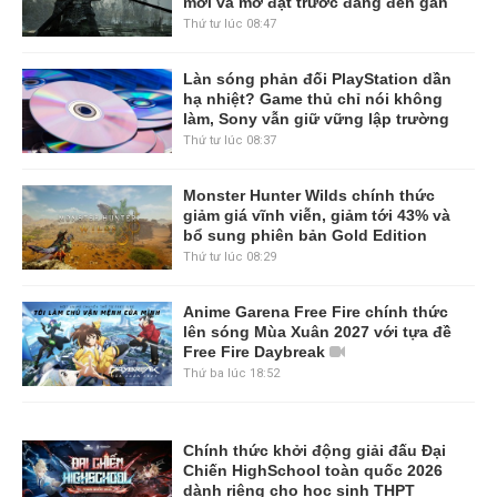
mới và mở đặt trước đang đến gần
Thứ tư lúc 08:47
Làn sóng phản đối PlayStation dần
hạ nhiệt? Game thủ chỉ nói không
làm, Sony vẫn giữ vững lập trường
Thứ tư lúc 08:37
Monster Hunter Wilds chính thức
giảm giá vĩnh viễn, giảm tới 43% và
bổ sung phiên bản Gold Edition
Thứ tư lúc 08:29
Anime Garena Free Fire chính thức
lên sóng Mùa Xuân 2027 với tựa đề
Free Fire Daybreak
Thứ ba lúc 18:52
Chính thức khởi động giải đấu Đại
Chiến HighSchool toàn quốc 2026
dành riêng cho học sinh THPT