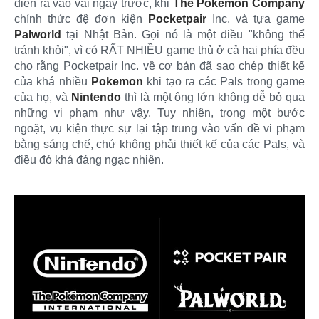
diễn ra vào vài ngày trước, khi
The Pokemon Company
chính thức đệ đơn kiện
Pocketpair
Inc. và tựa game
Palworld
tại Nhật Bản. Gọi nó là một điều "không thể
tránh khỏi", vì có RẤT NHIỀU game thủ ở cả hai phía đều
cho rằng Pocketpair Inc. về cơ bản đã sao chép thiết kế
của khá nhiều
Pokemon
khi tạo ra các Pals trong game
của họ, và
Nintendo
thì là một ông lớn không dễ bỏ qua
những vi phạm như vậy. Tuy nhiên, trong một bước
ngoặt, vụ kiện thực sự lại tập trung vào vấn đề vi phạm
bằng sáng chế, chứ không phải thiết kế của các Pals, và
điều đó khá đáng ngạc nhiên.