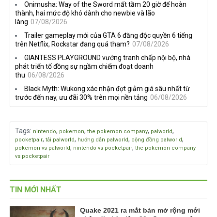
Onimusha: Way of the Sword mất tầm 20 giờ để hoàn
thành, hai mức độ khó dành cho newbie và lão
làng
07/08/2026
Trailer gameplay mới của GTA 6 đăng độc quyền 6 tiếng
trên Netflix, Rockstar đang quá tham?
07/08/2026
GIANTESS PLAYGROUND vướng tranh chấp nội bộ, nhà
phát triển tố đồng sự ngầm chiếm đoạt doanh
thu
06/08/2026
Black Myth: Wukong xác nhận đợt giảm giá sâu nhất từ
trước đến nay, ưu đãi 30% trên mọi nền tảng
06/08/2026
Tags
:
,
,
,
,
nintendo
pokemon
the pokemon company
palworld
,
,
,
,
pocketpair
tải palworld
hướng dẫn palworld
cộng đồng palworld
,
,
pokemon vs palworld
nintendo vs pocketpair
the pokemon company
vs pocketpair
TIN MỚI NHẤT
Quake 2021 ra mắt bản mở rộng mới