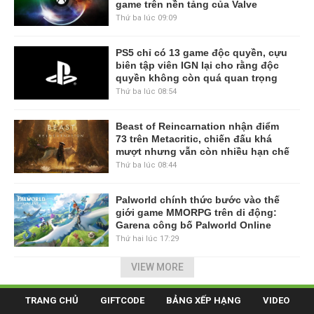
game trên nền tảng của Valve
Thứ ba lúc 09:09
PS5 chỉ có 13 game độc quyền, cựu
biên tập viên IGN lại cho rằng độc
quyền không còn quá quan trọng
Thứ ba lúc 08:54
Beast of Reincarnation nhận điểm
73 trên Metacritic, chiến đấu khá
mượt nhưng vẫn còn nhiều hạn chế
Thứ ba lúc 08:44
Palworld chính thức bước vào thế
giới game MMORPG trên di động:
Garena công bố Palworld Online
Thứ hai lúc 17:29
VIEW MORE
TRANG CHỦ
GIFTCODE
BẢNG XẾP HẠNG
VIDEO