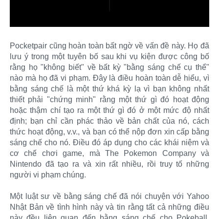
Pocketpair cũng hoàn toàn bất ngờ về vấn đề này. Họ đã
lưu ý trong một tuyên bố sau khi vụ kiện được công bố
rằng họ "không biết" về bất kỳ "bằng sáng chế cụ thể"
nào mà họ đã vi phạm. Đây là điều hoàn toàn dễ hiểu, vì
bằng sáng chế là một thứ khá kỳ lạ vì bạn không nhất
thiết phải "chứng minh" rằng một thứ gì đó hoạt động
hoặc thậm chí tạo ra một thứ gì đó ở một mức độ nhất
định; bạn chỉ cần phác thảo về bản chất của nó, cách
thức hoạt động, v.v., và bạn có thể nộp đơn xin cấp bằng
sáng chế cho nó. Điều đó áp dụng cho các khái niệm và
cơ chế chơi game, mà The Pokemon Company và
Nintendo đã tạo ra và xin rất nhiều, rồi truy tố những
người vi phạm chúng.
Một luật sư về bằng sáng chế đã nói chuyện với Yahoo
Nhật Bản về tình hình này và tin rằng tất cả những điều
này đều liên quan đến bằng sáng chế cho Pokeball.