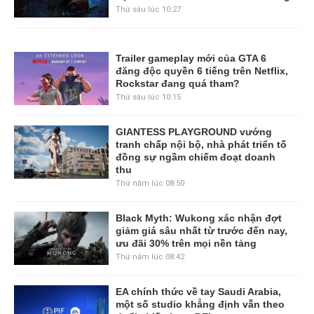
Thứ sáu lúc 10:27
Trailer gameplay mới của GTA 6
đăng độc quyền 6 tiếng trên Netflix,
Rockstar đang quá tham?
Thứ sáu lúc 10:15
GIANTESS PLAYGROUND vướng
tranh chấp nội bộ, nhà phát triển tố
đồng sự ngầm chiếm đoạt doanh
thu
Thứ năm lúc 08:50
Black Myth: Wukong xác nhận đợt
giảm giá sâu nhất từ trước đến nay,
ưu đãi 30% trên mọi nền tảng
Thứ năm lúc 08:42
EA chính thức về tay Saudi Arabia,
một số studio khẳng định vẫn theo