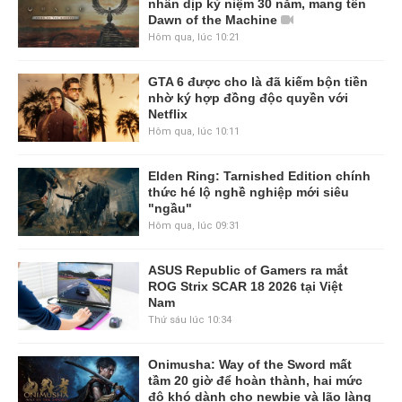
nhân dịp kỷ niệm 30 năm, mang tên
Dawn of the Machine
Hôm qua, lúc 10:21
GTA 6 được cho là đã kiếm bộn tiền
nhờ ký hợp đồng độc quyền với
Netflix
Hôm qua, lúc 10:11
Elden Ring: Tarnished Edition chính
thức hé lộ nghề nghiệp mới siêu
"ngầu"
Hôm qua, lúc 09:31
ASUS Republic of Gamers ra mắt
ROG Strix SCAR 18 2026 tại Việt
Nam
Thứ sáu lúc 10:34
Onimusha: Way of the Sword mất
tầm 20 giờ để hoàn thành, hai mức
độ khó dành cho newbie và lão làng