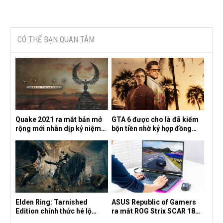
CÓ THỂ BẠN QUAN TÂM
Quake 2021 ra mắt bản mở
GTA 6 được cho là đã kiếm
rộng mới nhân dịp kỷ niệm
bộn tiền nhờ ký hợp đồng
30 năm, mang tên Dawn of
độc quyền với Netflix
the Machine
Elden Ring: Tarnished
ASUS Republic of Gamers
Edition chính thức hé lộ
ra mắt ROG Strix SCAR 18
nghề nghiệp mới siêu "ngầu"
2026 tại Việt Nam