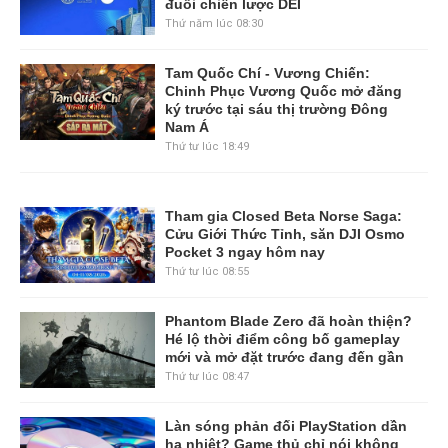
đuổi chiến lược DEI
Thứ năm lúc 08:30
Tam Quốc Chí - Vương Chiến:
Chinh Phục Vương Quốc mở đăng
ký trước tại sáu thị trường Đông
Nam Á
Thứ tư lúc 18:49
Tham gia Closed Beta Norse Saga:
Cửu Giới Thức Tỉnh, săn DJI Osmo
Pocket 3 ngay hôm nay
Thứ tư lúc 08:55
Phantom Blade Zero đã hoàn thiện?
Hé lộ thời điểm công bố gameplay
mới và mở đặt trước đang đến gần
Thứ tư lúc 08:47
Làn sóng phản đối PlayStation dần
hạ nhiệt? Game thủ chỉ nói không