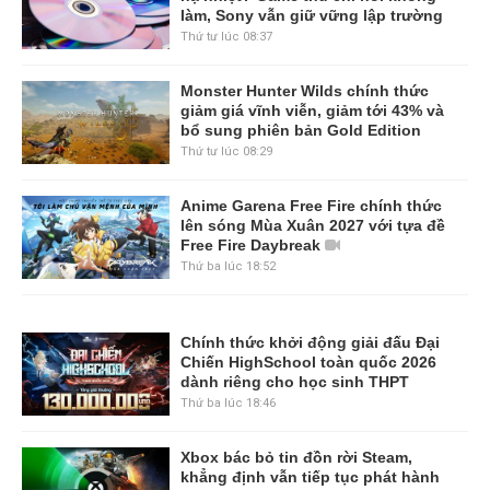
làm, Sony vẫn giữ vững lập trường
Thứ tư lúc 08:37
Monster Hunter Wilds chính thức
giảm giá vĩnh viễn, giảm tới 43% và
bổ sung phiên bản Gold Edition
Thứ tư lúc 08:29
Anime Garena Free Fire chính thức
lên sóng Mùa Xuân 2027 với tựa đề
Free Fire Daybreak
Thứ ba lúc 18:52
Chính thức khởi động giải đấu Đại
Chiến HighSchool toàn quốc 2026
dành riêng cho học sinh THPT
Thứ ba lúc 18:46
Xbox bác bỏ tin đồn rời Steam,
khẳng định vẫn tiếp tục phát hành