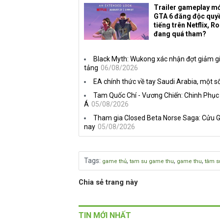
Trailer gameplay mớ
GTA 6 đăng độc quy
tiếng trên Netflix, R
đang quá tham?
Black Myth: Wukong xác nhận đợt giảm gi
tảng
06/08/2026
EA chính thức về tay Saudi Arabia, một số
Tam Quốc Chí - Vương Chiến: Chinh Phục
Á
05/08/2026
Tham gia Closed Beta Norse Saga: Cửu G
nay
05/08/2026
Tags
:
,
,
,
game thủ
tam su game thu
game thu
tâm s
Chia sẻ trang này
TIN MỚI NHẤT