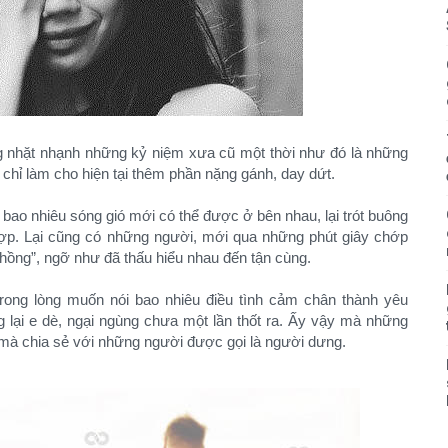
ắng nhặt nhạnh những kỷ niệm xưa cũ một thời như đó là những
 chỉ làm cho hiện tại thêm phần nặng gánh, day dứt.
a bao nhiêu sóng gió mới có thể được ở bên nhau, lại trót buông
 hợp. Lại cũng có những người, mới qua những phút giây chớp
chồng”, ngỡ như đã thấu hiểu nhau đến tận cùng.
trong lòng muốn nói bao nhiêu điều tình cảm chân thành yêu
 lại e dè, ngại ngùng chưa một lần thốt ra. Ấy vậy mà những
g mà chia sẻ với những người được gọi là người dưng.