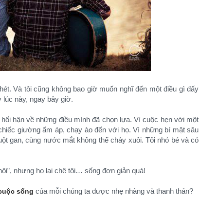
ghét. Và tôi cũng không bao giờ muốn nghĩ đến một điều gì đấy
y lúc này, ngay bây giờ.
 hối hận về những điều mình đã chọn lựa. Vì cuộc hẹn với một
 chiếc giường ấm áp, chạy ào đến với họ. Vì những bí mật sâu
ruột gan, cùng nước mắt không thể chảy xuôi. Tôi nhỏ bé và có
ôi”, nhưng họ lại chê tôi… sống đơn giản quá!
của mỗi chúng ta được nhẹ nhàng và thanh thản?​
cuộc sống