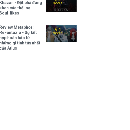
Khazan - Đột phá đáng
score
khen của thể loại
Soul-likes
Review Metaphor:
9.4
ReFantazio - Sự kết
score
hợp hoàn hảo từ
những gì tinh túy nhất
của Atlus