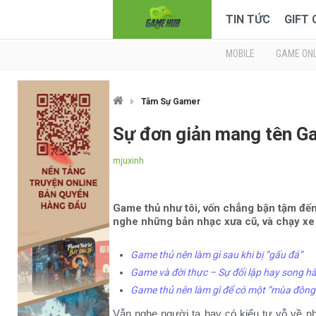
TIN TỨC
GIFT
MOBILE
GAME ONL
Tâm Sự Gamer
Sự đơn giản mang tên G
mjuxinh
Game thủ như tôi, vốn chẳng bận tậm đến
nghe những bản nhạc xưa cũ, và chạy xe
Game thủ nên làm gì sau khi bị “gấu đá”
Game và đời thực – Sự đối lập hay song h
Game thủ nên làm gì để có một “mùa đông
Vẫn nghe người ta hay có kiểu tự vỗ về nh