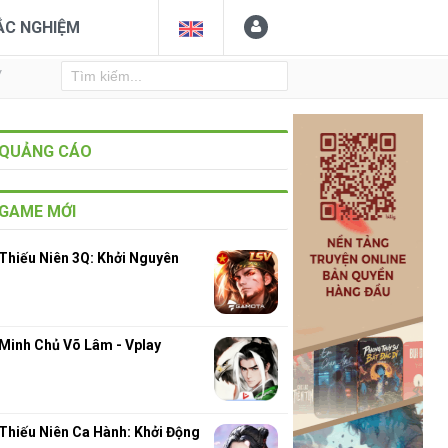
ẮC NGHIỆM
Y
QUẢNG CÁO
GAME MỚI
Thiếu Niên 3Q: Khởi Nguyên
Minh Chủ Võ Lâm - Vplay
Thiếu Niên Ca Hành: Khởi Động