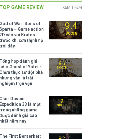
TOP GAME REVIEW
XEM THÊM
9.4
God of War: Sons of
Sparta – Game action
score
2D vào vai Kratos
trước khi cơn thịnh nộ
trỗi dậy
Tổng hợp đánh giá
8.6
sớm Ghost of Yotei -
score
Chưa thực sự đột phá
nhưng vẫn là trải
nghiệm trọn vẹn
Clair Obscur
9
Expedition 33 là một
score
trong những game
được đánh giá cao
nhất năm nay!
The First Berserker:
8.2