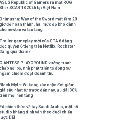
ASUS Republic of Gamers ra mắt ROG
Strix SCAR 18 2026 tại Việt Nam
Onimusha: Way of the Sword mất tầm 20
giờ để hoàn thành, hai mức độ khó dành
cho newbie và lão làng
Trailer gameplay mới của GTA 6 đăng
độc quyền 6 tiếng trên Netflix, Rockstar
đang quá tham?
GIANTESS PLAYGROUND vướng tranh
chấp nội bộ, nhà phát triển tố đồng sự
ngầm chiếm đoạt doanh thu
Black Myth: Wukong xác nhận đợt giảm
giá sâu nhất từ trước đến nay, ưu đãi 30%
trên mọi nền tảng
EA chính thức về tay Saudi Arabia, một số
studio khẳng định vẫn theo đuổi chiến
lược DEI