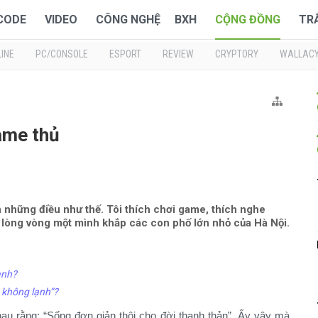
 CODE
VIDEO
CÔNG NGHỆ
BXH
CỘNG ĐỒNG
TR
INE
PC/CONSOLE
ESPORT
REVIEW
CRYPTORY
WALLAC
ame thủ
 những điều như thế. Tôi thích chơi game, thích nghe
 lòng vòng một mình khắp các con phố lớn nhỏ của Hà Nội.
ành?
 không lạnh”?
au rằng: “Sống đơn giản thôi cho đời thanh thản”. Ấy vậy mà