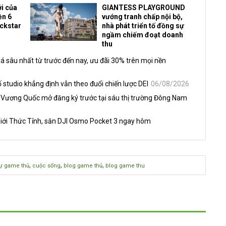
i của
GIANTESS PLAYGROUND
ền 6
vướng tranh chấp nội bộ,
ockstar
nhà phát triển tố đồng sự
ngầm chiếm đoạt doanh
thu
á sâu nhất từ trước đến nay, ưu đãi 30% trên mọi nền
 studio khẳng định vẫn theo đuổi chiến lược DEI
06/08/2026
 Vương Quốc mở đăng ký trước tại sáu thị trường Đông Nam
iới Thức Tỉnh, săn DJI Osmo Pocket 3 ngay hôm
,
,
,
ự game thủ
cuộc sống
blog game thủ
blog game thu