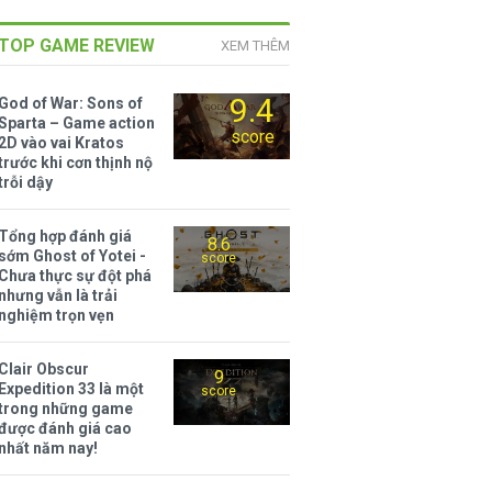
TOP GAME REVIEW
XEM THÊM
9.4
God of War: Sons of
Sparta – Game action
score
2D vào vai Kratos
trước khi cơn thịnh nộ
trỗi dậy
Tổng hợp đánh giá
8.6
sớm Ghost of Yotei -
score
Chưa thực sự đột phá
nhưng vẫn là trải
nghiệm trọn vẹn
Clair Obscur
9
Expedition 33 là một
score
trong những game
được đánh giá cao
nhất năm nay!