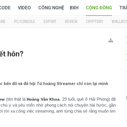
 CODE
VIDEO
CÔNG NGHỆ
BXH
CỘNG ĐỒNG
TR
INE
PC/CONSOLE
ESPORT
REVIEW
CRYPTORY
WALLAC
ết hôn?
ợc bến đỗ và để hội Tứ hoàng Streamer chỉ còn lại mình
(tên thật là
, 29 tuổi, quê ở Hải Phòng) đã
ew
Hoàng Văn Khoa
i chú ý và yêu mến nhờ phong cách nói chuyện hài hước, gần
i rời xa công việc streaming, anh từng chia sẻ rằng muốn tìm