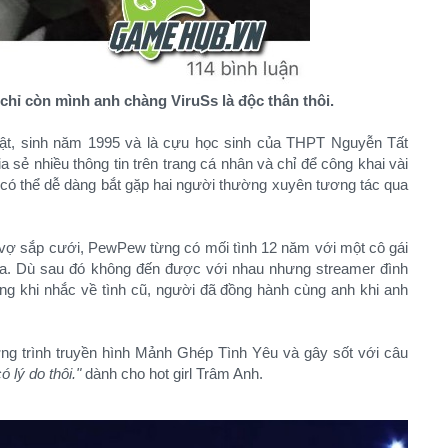
chỉ còn mình anh chàng ViruSs là độc thân thôi.
hật, sinh năm 1995 và là cựu học sinh của THPT Nguyễn Tất
a sẻ nhiều thông tin trên trang cá nhân và chỉ để công khai vài
có thể dễ dàng bắt gặp hai người thường xuyên tương tác qua
vợ sắp cưới, PewPew từng có mối tình 12 năm với một cô gái
ralia. Dù sau đó không đến được với nhau nhưng streamer đình
ọng khi nhắc về tình cũ, người đã đồng hành cùng anh khi anh
g trình truyền hình Mảnh Ghép Tình Yêu và gây sốt với câu
ó lý do thôi."
dành cho hot girl Trâm Anh.