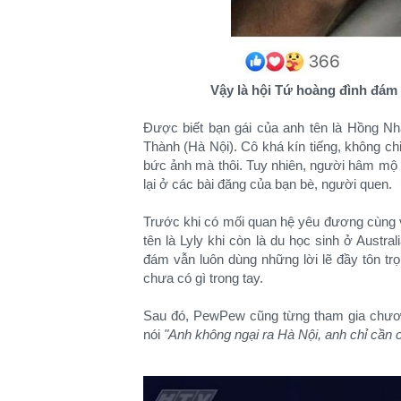
Vậy là hội Tứ hoàng đình đám 
Được biết bạn gái của anh tên là Hồng N
Thành (Hà Nội). Cô khá kín tiếng, không chi
bức ảnh mà thôi. Tuy nhiên, người hâm mộ 
lại ở các bài đăng của bạn bè, người quen.
Trước khi có mối quan hệ yêu đương cùng 
tên là Lyly khi còn là du học sinh ở Aust
đám vẫn luôn dùng những lời lẽ đầy tôn tr
chưa có gì trong tay.
Sau đó, PewPew cũng từng tham gia chươn
nói
"Anh không ngại ra Hà Nội, anh chỉ cần c