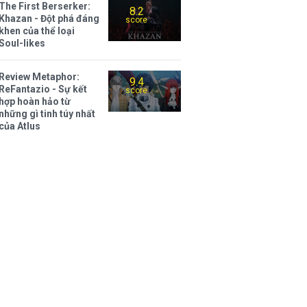
The First Berserker:
8.2
Khazan - Đột phá đáng
score
khen của thể loại
Soul-likes
Review Metaphor:
9.4
ReFantazio - Sự kết
score
hợp hoàn hảo từ
những gì tinh túy nhất
của Atlus