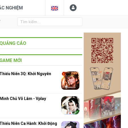
ẮC NGHIỆM
Y
QUẢNG CÁO
GAME MỚI
Thiếu Niên 3Q: Khởi Nguyên
Minh Chủ Võ Lâm - Vplay
Thiếu Niên Ca Hành: Khởi Động