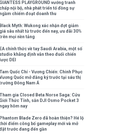
GIANTESS PLAYGROUND vướng tranh
chấp nội bộ, nhà phát triển tố đồng sự
ngầm chiếm đoạt doanh thu
Black Myth: Wukong xác nhận đợt giảm
giá sâu nhất từ trước đến nay, ưu đãi 30%
trên mọi nền tảng
EA chính thức về tay Saudi Arabia, một số
studio khẳng định vẫn theo đuổi chiến
lược DEI
Tam Quốc Chí - Vương Chiến: Chinh Phục
Vương Quốc mở đăng ký trước tại sáu thị
trường Đông Nam Á
Tham gia Closed Beta Norse Saga: Cửu
Giới Thức Tỉnh, săn DJI Osmo Pocket 3
ngay hôm nay
Phantom Blade Zero đã hoàn thiện? Hé lộ
thời điểm công bố gameplay mới và mở
đặt trước đang đến gần