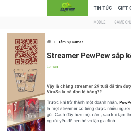
TIN TỨC
GIFT
MOBILE
GAME ONL
Tâm Sự Gamer
Streamer PewPew sắp k
Lemon
Vậy là chàng streamer 29 tuổi đã tìm đư
ViruSs là cô đơn lẻ bóng??
Trước khi trở thành một doanh nhân,
PewP
là một streamer có tiếng được nhiều ngườ
gũi. Cách đây hơn một năm, sau khi tạm thờ
người yêu để hẹn hò và lập gia đình.