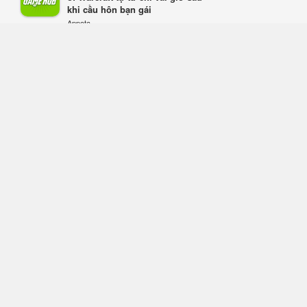
khi cầu hôn bạn gái
ký trước tại sáu thị trường Đông
Appota
Nam Á
FREE - In Google Play
Hôm qua, lúc 18:49
Tham gia Closed Beta Norse Saga:
Cửu Giới Thức Tỉnh, săn DJI Osmo
Pocket 3 ngay hôm nay
Hôm qua, lúc 08:55
Phantom Blade Zero đã hoàn thiện?
Hé lộ thời điểm công bố gameplay
mới và mở đặt trước đang đến gần
Hôm qua, lúc 08:47
Làn sóng phản đối PlayStation dần
hạ nhiệt? Game thủ chỉ nói không
làm, Sony vẫn giữ vững lập trường
Hôm qua, lúc 08:37
Monster Hunter Wilds chính thức