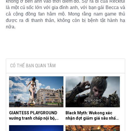
không ở bên anh vào thời điểm đó. Sự ra đi của Reckful
là một cú sốc lớn với gia đình anh, với bạn gái Becca và
cả cộng đồng fan hâm mộ. Mong rằng nam game thủ
được ra đi thanh thản, không còn bị bệnh tật hành hạ
nữa.​
CÓ THỂ BẠN QUAN TÂM
GIANTESS PLAYGROUND
Black Myth: Wukong xác
vướng tranh chấp nội bộ,
nhận đợt giảm giá sâu nhất
nhà phát triển tố đồng sự
từ trước đến nay, ưu đãi 30%
ngầm chiếm đoạt doanh thu
trên mọi nền tảng