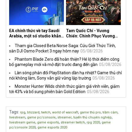
EA chính thức về tay Saudi
Tam Quốc Chí - Vương
Arabia, một số studio khẳng
Chiến: Chinh Phục Vương
định vẫn theo đuổi chiến
Quốc mở đăng ký trước tại
Tham gia Closed Beta Norse Saga: Cửu Giới Thức Tỉnh,
lược DEI
sáu thị trường Đông Nam Á
săn DJI Osmo Pocket 3 ngay hôm nay
05/08/2026
Phantom Blade Zero đã hoàn thiện? Hé lộ thời điểm công
bố gameplay mới và mở đặt trước đang đến gần
05/08/2026
Làn sóng phản đối PlayStation dần hạ nhiệt? Game thủ chỉ
nói không làm, Sony vẫn giữ vững lập trường
05/08/2026
Monster Hunter Wilds chính thức giảm giá vĩnh viễn, giảm
tới 43% và bổ sung phiên bản Gold Edition
05/08/2026
Tags
:
,
,
,
,
,
,
rpg
blizzard
twitch
world of warcraft
game thủ pro
trầm cảm
,
,
,
,
livestream
game pc/console
streamer
tuyển thủ chuyên nghiệp
,
,
,
,
livestream game
game esports
streamer twitch
rpg 2020
game
,
pc/console 2020
game esports 2020