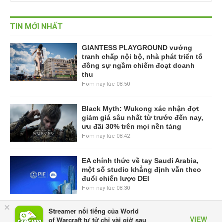
TIN MỚI NHẤT
GIANTESS PLAYGROUND vướng
tranh chấp nội bộ, nhà phát triển tố
đồng sự ngầm chiếm đoạt doanh
thu
Hôm nay lúc 08:50
Black Myth: Wukong xác nhận đợt
giảm giá sâu nhất từ trước đến nay,
ưu đãi 30% trên mọi nền tảng
Hôm nay lúc 08:42
EA chính thức về tay Saudi Arabia,
một số studio khẳng định vẫn theo
đuổi chiến lược DEI
Hôm nay lúc 08:30
×
Streamer nổi tiếng của World
Tam Quốc Chí - Vương Chiến:
VIEW
of Warcraft tự tử chỉ vài giờ sau
Chinh Phục Vương Quốc mở đăng