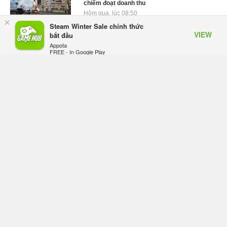
chiếm đoạt doanh thu
Hôm qua, lúc 08:50
×
Steam Winter Sale chính thức
Black Myth: Wukong xác nhận đợt giảm giá
VIEW
bắt đầu
sâu nhất từ trước đến nay, ưu đãi 30% trên
Appota
mọi nền tảng
FREE - In Google Play
Hôm qua, lúc 08:42
EA chính thức về tay Saudi Arabia, một số
studio khẳng định vẫn theo đuổi chiến lược
DEI
Hôm qua, lúc 08:30
Tam Quốc Chí - Vương Chiến: Chinh Phục
Vương Quốc mở đăng ký trước tại sáu thị
trường Đông Nam Á
Thứ tư lúc 18:49
Tham gia Closed Beta Norse Saga: Cửu
Giới Thức Tỉnh, săn DJI Osmo Pocket 3
ngay hôm nay
Thứ tư lúc 08:55
Phantom Blade Zero đã hoàn thiện? Hé lộ
thời điểm công bố gameplay mới và mở đặt