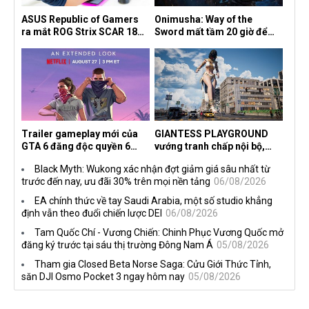
ASUS Republic of Gamers
Onimusha: Way of the
ra mắt ROG Strix SCAR 18
Sword mất tầm 20 giờ để
2026 tại Việt Nam
hoàn thành, hai mức độ khó
dành cho newbie và lão làng
Trailer gameplay mới của
GIANTESS PLAYGROUND
GTA 6 đăng độc quyền 6
vướng tranh chấp nội bộ,
tiếng trên Netflix, Rockstar
nhà phát triển tố đồng sự
Black Myth: Wukong xác nhận đợt giảm giá sâu nhất từ
đang quá tham?
ngầm chiếm đoạt doanh thu
trước đến nay, ưu đãi 30% trên mọi nền tảng
06/08/2026
EA chính thức về tay Saudi Arabia, một số studio khẳng
định vẫn theo đuổi chiến lược DEI
06/08/2026
Tam Quốc Chí - Vương Chiến: Chinh Phục Vương Quốc mở
đăng ký trước tại sáu thị trường Đông Nam Á
05/08/2026
Tham gia Closed Beta Norse Saga: Cửu Giới Thức Tỉnh,
săn DJI Osmo Pocket 3 ngay hôm nay
05/08/2026