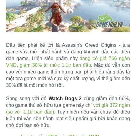
Đầu tiên phải kể tới là Asassin's Creed Origins - tựa
game vừa mới phát hành và đang khuynh đảo các diễn
đàn game. Hiện siêu phẩm này
đang có giá 766 ngàn
VND, giảm 30% từ mức 1.1tr ban đầu
. Mặc dù vẫn còn
cao với nhiều game thủ nhưng bạn phải hiểu rằng đây là
một tựa game mới và cực kỳ chất lượng, vì thế giảm đến
30% đã là một món hời rồi.
Song song với đó
Watch Dogs 2
cũng giảm đến 66%,
cho game thủ sở hữu tựa game này chỉ
với giá 372 ngàn
(so với 1.1tr ban đầu)
. Tuy nhiên nếu vẫn chưa đủ điều
kiện thì vẫn còn hành loạt siêu phẩm giá hời khác đang
chờ đợi bạn sở hữu.​