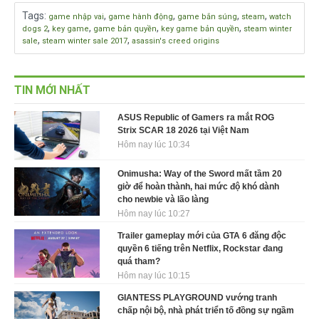
Tags
:
,
,
,
,
game nhập vai
game hành động
game bắn súng
steam
watch
,
,
,
,
dogs 2
key game
game bản quyền
key game bản quyền
steam winter
,
,
sale
steam winter sale 2017
asassin's creed origins
TIN MỚI NHẤT
ASUS Republic of Gamers ra mắt ROG
Strix SCAR 18 2026 tại Việt Nam
Hôm nay lúc 10:34
Onimusha: Way of the Sword mất tầm 20
giờ để hoàn thành, hai mức độ khó dành
cho newbie và lão làng
Hôm nay lúc 10:27
Trailer gameplay mới của GTA 6 đăng độc
quyền 6 tiếng trên Netflix, Rockstar đang
quá tham?
Hôm nay lúc 10:15
GIANTESS PLAYGROUND vướng tranh
chấp nội bộ, nhà phát triển tố đồng sự ngầm