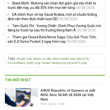
Black Myth: Wukong xác nhận đợt giảm giá sâu nhất từ
đang quá tham?
ngầm chiếm đoạt doanh thu
trước đến nay, ưu đãi 30% trên mọi nền tảng
06/08/2026
EA chính thức về tay Saudi Arabia, một số studio khẳng
định vẫn theo đuổi chiến lược DEI
06/08/2026
Tam Quốc Chí - Vương Chiến: Chinh Phục Vương Quốc mở
đăng ký trước tại sáu thị trường Đông Nam Á
05/08/2026
Tham gia Closed Beta Norse Saga: Cửu Giới Thức Tỉnh,
săn DJI Osmo Pocket 3 ngay hôm nay
05/08/2026
Tags
:
,
,
,
,
,
khuyến mãi
steam
ưu đãi
steam winter sale
fallout 76
,
,
,
fromsoftware
elden ring
naraka: bladepoint
persona 5 royal
TIN MỚI NHẤT
ASUS Republic of Gamers ra mắt
ROG Strix SCAR 18 2026 tại Việt
Nam
Hôm nay lúc 10:34