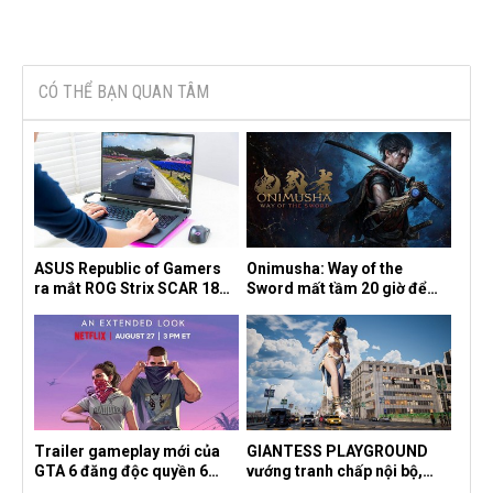
CÓ THỂ BẠN QUAN TÂM
ASUS Republic of Gamers
Onimusha: Way of the
ra mắt ROG Strix SCAR 18
Sword mất tầm 20 giờ để
2026 tại Việt Nam
hoàn thành, hai mức độ khó
dành cho newbie và lão làng
Trailer gameplay mới của
GIANTESS PLAYGROUND
GTA 6 đăng độc quyền 6
vướng tranh chấp nội bộ,
tiếng trên Netflix, Rockstar
nhà phát triển tố đồng sự