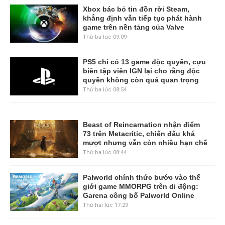
Xbox bác bỏ tin đồn rời Steam,
khẳng định vẫn tiếp tục phát hành
game trên nền tảng của Valve
Thứ ba lúc 09:09
PS5 chỉ có 13 game độc quyền, cựu
biên tập viên IGN lại cho rằng độc
quyền không còn quá quan trọng
Thứ ba lúc 08:54
Beast of Reincarnation nhận điểm
73 trên Metacritic, chiến đấu khá
mượt nhưng vẫn còn nhiều hạn chế
Thứ ba lúc 08:44
Palworld chính thức bước vào thế
giới game MMORPG trên di động:
Garena công bố Palworld Online
Thứ hai lúc 17:29