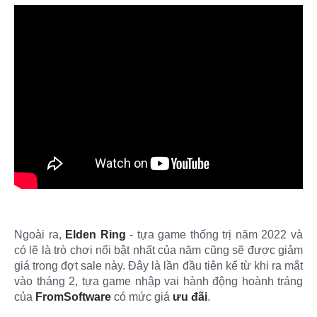
Ngoài ra,
Elden Ring
- tựa game thống trị năm 2022 và
có lẽ là trò chơi nổi bật nhất của năm cũng sẽ được giảm
giá trong đợt sale này. Đây là lần đầu tiên kể từ khi ra mắt
vào tháng 2, tựa game nhập vai hành động hoành tráng
của
FromSoftware
có mức giá
ưu đãi
.