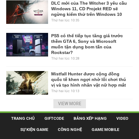
DLC mới của The Witcher 3 yêu cầu
Windows 11, CD Projekt RED sẽ
ngừng kiểm thử trên Windows 10
Thứ hai lúc 10:35
PS5 có thể tiếp tục tăng giá trước
thềm GTA 6, Sony và Microsoft
muốn tận dụng bom tấn của
Rockstar?
Thứ hai lúc 10:28
Mistfall Hunter được cộng đồng
quốc tế khen ngợi nhờ lối chơi thú
vị và tạo hình nhân vật nữ hợp mắt
Thứ hai lúc 10:13
VIEW MORE
TRANG CHỦ
GIFTCODE
BẢNG XẾP HẠNG
VIDEO
SỰ KIỆN GAME
CÔNG NGHỆ
GAME MOBILE