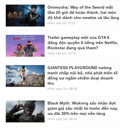
Onimusha: Way of the Sword mất
tầm 20 giờ để hoàn thành, hai mức
độ khó dành cho newbie và lão làng
Hôm nay lúc 10:27
Trailer gameplay mới của GTA 6
đăng độc quyền 6 tiếng trên Netflix,
Rockstar đang quá tham?
Hôm nay lúc 10:15
GIANTESS PLAYGROUND vướng
tranh chấp nội bộ, nhà phát triển tố
đồng sự ngầm chiếm đoạt doanh
thu
Hôm qua, lúc 08:50
Black Myth: Wukong xác nhận đợt
giảm giá sâu nhất từ trước đến nay,
ưu đãi 30% trên mọi nền tảng
Hôm qua, lúc 08:42