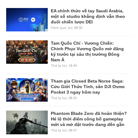
EA chính thức về tay Saudi Arabia,
một số studio khẳng định vẫn theo
đuổi chiến lược DEI
Hôm qua, lúc 08:30
Tam Quốc Chí - Vương Chiến:
Chinh Phục Vương Quốc mở đăng
ký trước tại sáu thị trường Đông
Nam Á
Thứ tư lúc 18:49
Tham gia Closed Beta Norse Saga:
Cửu Giới Thức Tỉnh, săn DJI Osmo
Pocket 3 ngay hôm nay
Thứ tư lúc 08:55
Phantom Blade Zero đã hoàn thiện?
Hé lộ thời điểm công bố gameplay
mới và mở đặt trước đang đến gần
Thứ tư lúc 08:47