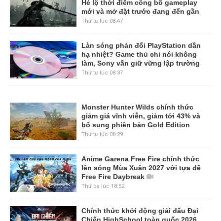
Hé lộ thời điểm công bố gameplay
mới và mở đặt trước đang đến gần
Thứ tư lúc 08:47
Làn sóng phản đối PlayStation dần
hạ nhiệt? Game thủ chỉ nói không
làm, Sony vẫn giữ vững lập trường
Thứ tư lúc 08:37
Monster Hunter Wilds chính thức
giảm giá vĩnh viễn, giảm tới 43% và
bổ sung phiên bản Gold Edition
Thứ tư lúc 08:29
Anime Garena Free Fire chính thức
lên sóng Mùa Xuân 2027 với tựa đề
Free Fire Daybreak
Thứ ba lúc 18:52
Chính thức khởi động giải đấu Đại
Chiến HighSchool toàn quốc 2026