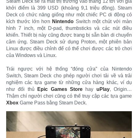
Steam Deck sẽ ra mắt thị trường vào tháng 12 tới với giá
khởi điểm là 399 USD (khoảng 9,1 triệu đồng). Steam
Deck có chức năng giống như một chiếc PC di động có
kích thước lớn hơn
Nintendo
Switch một chút với màn
hình 7 inch, một D-pad, thumbsticks và các nút điều
khiển. Thiết bị này cũng được trang bị sẵn bàn di chuyển
cảm ứng. Steam Deck sử dụng Proton, một phiên bản
Linux được điều chỉnh để có thể chơi được các trò chơi
của Windows và Linux.
Trái ngược với hệ thống “đóng cửa” của Nintendo
Switch, Steam Deck cho phép người chơi tải về và trải
nghiệm các tựa game từ những cửa hàng khác, ví dụ
như đối thủ
Epic Games Store
hay
uPlay
, Origin…
Thậm chí người chơi cũng có thể truy cập các tựa game
Xbox
Game Pass bằng Steam Deck.​