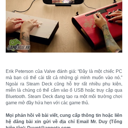
Erik Peterson của Valve đánh giá: “Đây là một chiếc PC
mà bạn có thể cài tất cả những gì mình muốn vào nó.”
Ngoài ra Steam Deck cũng hỗ trợ rất nhiều phụ kiện,
miễn là chúng có thể cắm vào ổ USB hoặc truy cập qua
Bluetooth. Steam Deck đang tạo ra một môi trường chơi
game mở đầy hứa hẹn với các game thủ.
Mọi phản hồi về bài viết, cung cấp thông tin hoặc liên
hệ đăng bài xin gửi về địa chỉ Email Mr. Duy (Tổng
biên tập): Duynt@appota.com