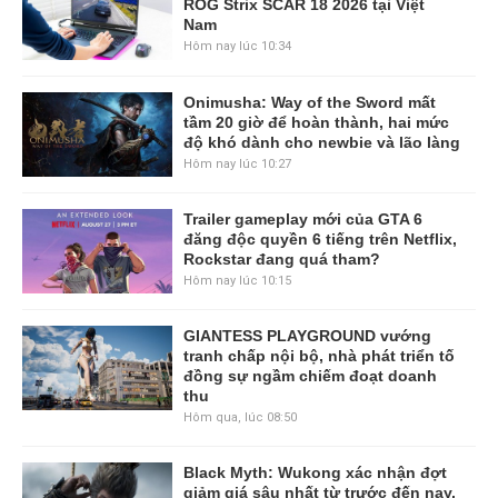
ROG Strix SCAR 18 2026 tại Việt
Nam
Hôm nay lúc 10:34
Onimusha: Way of the Sword mất
tầm 20 giờ để hoàn thành, hai mức
độ khó dành cho newbie và lão làng
Hôm nay lúc 10:27
Trailer gameplay mới của GTA 6
đăng độc quyền 6 tiếng trên Netflix,
Rockstar đang quá tham?
Hôm nay lúc 10:15
GIANTESS PLAYGROUND vướng
tranh chấp nội bộ, nhà phát triển tố
đồng sự ngầm chiếm đoạt doanh
thu
Hôm qua, lúc 08:50
Black Myth: Wukong xác nhận đợt
giảm giá sâu nhất từ trước đến nay,