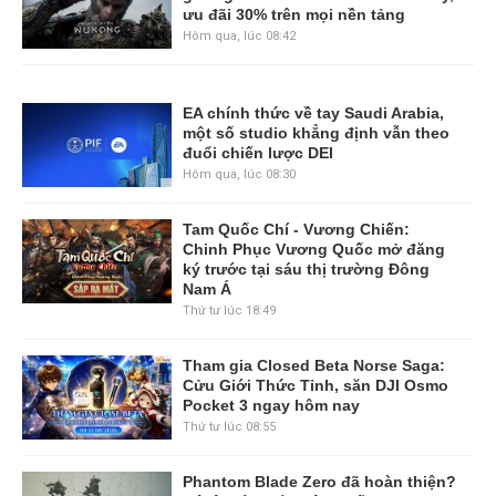
ưu đãi 30% trên mọi nền tảng
Hôm qua, lúc 08:42
EA chính thức về tay Saudi Arabia,
một số studio khẳng định vẫn theo
đuổi chiến lược DEI
Hôm qua, lúc 08:30
Tam Quốc Chí - Vương Chiến:
Chinh Phục Vương Quốc mở đăng
ký trước tại sáu thị trường Đông
Nam Á
Thứ tư lúc 18:49
Tham gia Closed Beta Norse Saga:
Cửu Giới Thức Tỉnh, săn DJI Osmo
Pocket 3 ngay hôm nay
Thứ tư lúc 08:55
Phantom Blade Zero đã hoàn thiện?