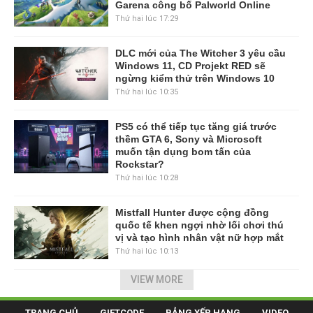
Garena công bố Palworld Online
Thứ hai lúc 17:29
DLC mới của The Witcher 3 yêu cầu
Windows 11, CD Projekt RED sẽ
ngừng kiểm thử trên Windows 10
Thứ hai lúc 10:35
PS5 có thể tiếp tục tăng giá trước
thềm GTA 6, Sony và Microsoft
muốn tận dụng bom tấn của
Rockstar?
Thứ hai lúc 10:28
Mistfall Hunter được cộng đồng
quốc tế khen ngợi nhờ lối chơi thú
vị và tạo hình nhân vật nữ hợp mắt
Thứ hai lúc 10:13
VIEW MORE
TRANG CHỦ
GIFTCODE
BẢNG XẾP HẠNG
VIDEO