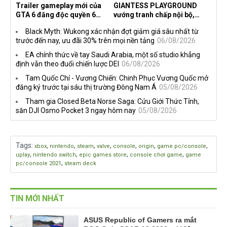
Trailer gameplay mới của
GIANTESS PLAYGROUND
GTA 6 đăng độc quyền 6
vướng tranh chấp nội bộ,
tiếng trên Netflix, Rockstar
nhà phát triển tố đồng sự
Black Myth: Wukong xác nhận đợt giảm giá sâu nhất từ
đang quá tham?
ngầm chiếm đoạt doanh thu
trước đến nay, ưu đãi 30% trên mọi nền tảng
06/08/2026
EA chính thức về tay Saudi Arabia, một số studio khẳng
định vẫn theo đuổi chiến lược DEI
06/08/2026
Tam Quốc Chí - Vương Chiến: Chinh Phục Vương Quốc mở
đăng ký trước tại sáu thị trường Đông Nam Á
05/08/2026
Tham gia Closed Beta Norse Saga: Cửu Giới Thức Tỉnh,
săn DJI Osmo Pocket 3 ngay hôm nay
05/08/2026
Tags
:
,
,
,
,
,
,
,
xbox
nintendo
steam
valve
console
origin
game pc/console
,
,
,
,
uplay
nintendo switch
epic games store
console chơi game
game
,
pc/console 2021
steam deck
TIN MỚI NHẤT
ASUS Republic of Gamers ra mắt