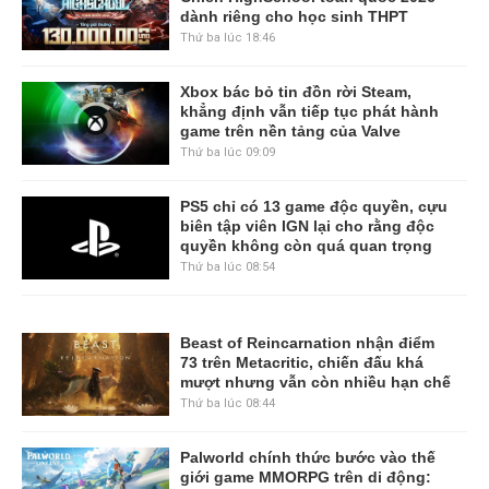
dành riêng cho học sinh THPT
Thứ ba lúc 18:46
Xbox bác bỏ tin đồn rời Steam,
khẳng định vẫn tiếp tục phát hành
game trên nền tảng của Valve
Thứ ba lúc 09:09
PS5 chỉ có 13 game độc quyền, cựu
biên tập viên IGN lại cho rằng độc
quyền không còn quá quan trọng
Thứ ba lúc 08:54
Beast of Reincarnation nhận điểm
73 trên Metacritic, chiến đấu khá
mượt nhưng vẫn còn nhiều hạn chế
Thứ ba lúc 08:44
Palworld chính thức bước vào thế
giới game MMORPG trên di động: