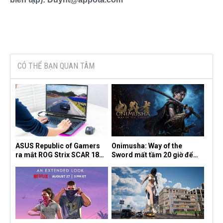
CÓ THỂ BẠN QUAN TÂM
ASUS Republic of Gamers
Onimusha: Way of the
ra mắt ROG Strix SCAR 18
Sword mất tầm 20 giờ để
2026 tại Việt Nam
hoàn thành, hai mức độ khó
dành cho newbie và lão làng