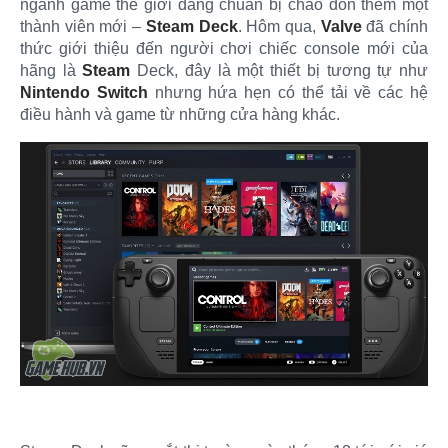
ngành game thế giới đang chuẩn bị chào đón thêm một
thành viên mới –
Steam Deck
. Hôm qua,
Valve
đã chính
thức giới thiệu đến người chơi chiếc console mới của
hãng là
Steam
Deck, đây là một thiết bị tương tự như
Nintendo Switch
nhưng hứa hẹn có thể tải về các hệ
điều hành và game từ những cửa hàng khác.​