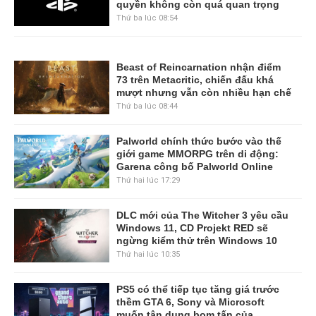
quyền không còn quá quan trọng
Thứ ba lúc 08:54
Beast of Reincarnation nhận điểm
73 trên Metacritic, chiến đấu khá
mượt nhưng vẫn còn nhiều hạn chế
Thứ ba lúc 08:44
Palworld chính thức bước vào thế
giới game MMORPG trên di động:
Garena công bố Palworld Online
Thứ hai lúc 17:29
DLC mới của The Witcher 3 yêu cầu
Windows 11, CD Projekt RED sẽ
ngừng kiểm thử trên Windows 10
Thứ hai lúc 10:35
PS5 có thể tiếp tục tăng giá trước
thềm GTA 6, Sony và Microsoft
muốn tận dụng bom tấn của