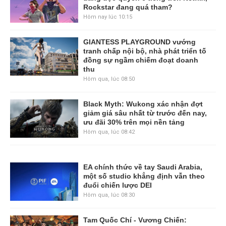
Rockstar đang quá tham?
Hôm nay lúc 10:15
GIANTESS PLAYGROUND vướng
tranh chấp nội bộ, nhà phát triển tố
đồng sự ngầm chiếm đoạt doanh
thu
Hôm qua, lúc 08:50
Black Myth: Wukong xác nhận đợt
giảm giá sâu nhất từ trước đến nay,
ưu đãi 30% trên mọi nền tảng
Hôm qua, lúc 08:42
EA chính thức về tay Saudi Arabia,
một số studio khẳng định vẫn theo
đuổi chiến lược DEI
Hôm qua, lúc 08:30
Tam Quốc Chí - Vương Chiến: