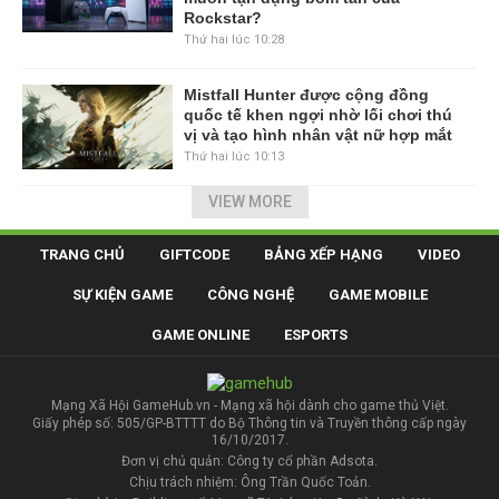
Rockstar?
Thứ hai lúc 10:28
Mistfall Hunter được cộng đồng
quốc tế khen ngợi nhờ lối chơi thú
vị và tạo hình nhân vật nữ hợp mắt
Thứ hai lúc 10:13
VIEW MORE
TRANG CHỦ
GIFTCODE
BẢNG XẾP HẠNG
VIDEO
SỰ KIỆN GAME
CÔNG NGHỆ
GAME MOBILE
GAME ONLINE
ESPORTS
Mạng Xã Hội GameHub.vn - Mạng xã hội dành cho game thủ Việt.
Giấy phép số: 505/GP-BTTTT do Bộ Thông tin và Truyền thông cấp ngày
16/10/2017.
Đơn vị chủ quản: Công ty cổ phần Adsota.
Chịu trách nhiệm: Ông Trần Quốc Toản.