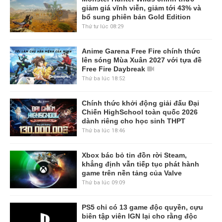
giảm giá vĩnh viễn, giảm tới 43% và
bổ sung phiên bản Gold Edition
Thứ tư lúc 08:29
Anime Garena Free Fire chính thức
lên sóng Mùa Xuân 2027 với tựa đề
Free Fire Daybreak
Thứ ba lúc 18:52
Chính thức khởi động giải đấu Đại
Chiến HighSchool toàn quốc 2026
dành riêng cho học sinh THPT
Thứ ba lúc 18:46
Xbox bác bỏ tin đồn rời Steam,
khẳng định vẫn tiếp tục phát hành
game trên nền tảng của Valve
Thứ ba lúc 09:09
PS5 chỉ có 13 game độc quyền, cựu
biên tập viên IGN lại cho rằng độc