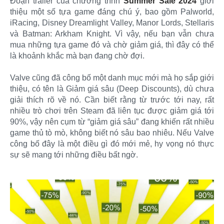
Đoạn trailer của chương trình
Summer Sale 2024
giới
thiệu một số tựa game đáng chú ý, bao gồm Palworld,
iRacing, Disney Dreamlight Valley, Manor Lords, Stellaris
và Batman: Arkham Knight. Vì vậy, nếu bạn vẫn chưa
mua những tựa game đó và chờ giảm giá, thì đây có thể
là khoảnh khắc mà bạn đang chờ đợi.
Valve cũng đã công bố một danh mục mới mà họ sắp giới
thiệu, có tên là Giảm giá sâu (Deep Discounts), dù chưa
giải thích rõ về nó. Cần biết rằng từ trước tới nay, rất
nhiều trò chơi trên Steam đã liên tục được giảm giá tới
90%, vậy nên cụm từ “giảm giá sâu” đang khiến rất nhiều
game thủ tò mò, không biết nó sâu bao nhiêu. Nếu Valve
công bố đây là một điều gì đó mới mẻ, hy vọng nó thực
sự sẽ mang tới những điều bất ngờ.