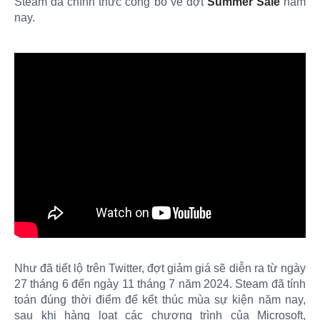
Steam đã chính thức công bố về đợt
Summer Sale
năm
nay.
Như đã tiết lộ trên Twitter, đợt giảm giá sẽ diễn ra từ ngày
27 tháng 6 đến ngày 11 tháng 7 năm 2024. Steam đã tính
toán đúng thời điểm để kết thúc mùa sự kiện năm nay,
sau khi hàng loạt các chương trình của Microsoft,