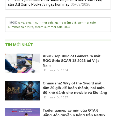
săn DJI Osmo Pocket 3 ngay hôm nay
05/08/2026
Tags
:
,
,
,
,
valve
steam summer sale
game giảm giá
summer sale
,
summer sale 2024
steam summer sale 2024
TIN MỚI NHẤT
ASUS Republic of Gamers ra mắt
ROG Strix SCAR 18 2026 tại Việt
Nam
Hôm nay lúc 10:34
Onimusha: Way of the Sword mất
tầm 20 giờ để hoàn thành, hai mức
độ khó dành cho newbie và lão làng
Hôm nay lúc 10:27
Trailer gameplay mới của GTA 6
đăng độc quyền 6 tiếng trên Netflix,