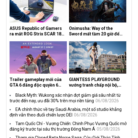
ASUS Republic of Gamers
Onimusha: Way of the
ra mắt ROG Strix SCAR 18
Sword mất tầm 20 giờ để
2026 tại Việt Nam
hoàn thành, hai mức độ khó
dành cho newbie và lão làng
Trailer gameplay mới của
GIANTESS PLAYGROUND
GTA 6 đăng độc quyền 6
vướng tranh chấp nội bộ,
tiếng trên Netflix, Rockstar
nhà phát triển tố đồng sự
Black Myth: Wukong xác nhận đợt giảm giá sâu nhất từ
đang quá tham?
ngầm chiếm đoạt doanh thu
trước đến nay, ưu đãi 30% trên mọi nền tảng
06/08/2026
EA chính thức về tay Saudi Arabia, một số studio khẳng
định vẫn theo đuổi chiến lược DEI
06/08/2026
Tam Quốc Chí - Vương Chiến: Chinh Phục Vương Quốc mở
đăng ký trước tại sáu thị trường Đông Nam Á
05/08/2026
Tham gia Closed Beta Norse Saga: Cửu Giới Thức Tỉnh,