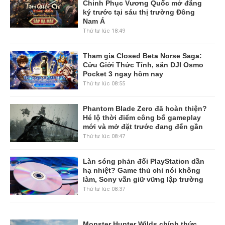
Chinh Phục Vương Quốc mở đăng
ký trước tại sáu thị trường Đông
Nam Á
Thứ tư lúc 18:49
Tham gia Closed Beta Norse Saga:
Cửu Giới Thức Tỉnh, săn DJI Osmo
Pocket 3 ngay hôm nay
Thứ tư lúc 08:55
Phantom Blade Zero đã hoàn thiện?
Hé lộ thời điểm công bố gameplay
mới và mở đặt trước đang đến gần
Thứ tư lúc 08:47
Làn sóng phản đối PlayStation dần
hạ nhiệt? Game thủ chỉ nói không
làm, Sony vẫn giữ vững lập trường
Thứ tư lúc 08:37
Monster Hunter Wilds chính thức