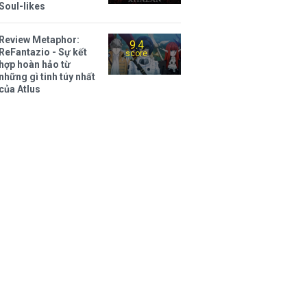
Soul-likes
Review Metaphor:
9.4
ReFantazio - Sự kết
score
hợp hoàn hảo từ
những gì tinh túy nhất
của Atlus