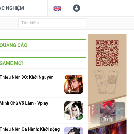
ẮC NGHIỆM
Y
QUẢNG CÁO
GAME MỚI
Thiếu Niên 3Q: Khởi Nguyên
Minh Chủ Võ Lâm - Vplay
Thiếu Niên Ca Hành: Khởi Động