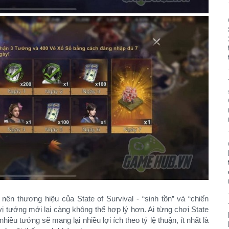
nên thương hiệu của State of Survival - “sinh tồn” và “chiến
3 vị tướng mới lại càng không thể hợp lý hơn. Ai từng chơi State
iều tướng sẽ mang lại nhiều lợi ích theo tỷ lệ thuận, ít nhất là