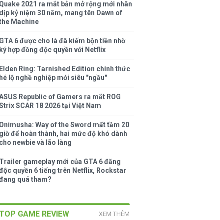
Quake 2021 ra mắt bản mở rộng mới nhân
dịp kỷ niệm 30 năm, mang tên Dawn of
the Machine
GTA 6 được cho là đã kiếm bộn tiền nhờ
ký hợp đồng độc quyền với Netflix
Elden Ring: Tarnished Edition chính thức
hé lộ nghề nghiệp mới siêu "ngầu"
ASUS Republic of Gamers ra mắt ROG
Strix SCAR 18 2026 tại Việt Nam
Onimusha: Way of the Sword mất tầm 20
giờ để hoàn thành, hai mức độ khó dành
cho newbie và lão làng
Trailer gameplay mới của GTA 6 đăng
độc quyền 6 tiếng trên Netflix, Rockstar
đang quá tham?
TOP GAME REVIEW
XEM THÊM