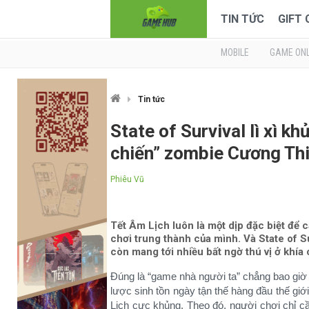
TIN TỨC
GIFT
MOBILE
GAME ONL
Tin tức
State of Survival lì xì k
chiến” zombie Cương Th
Phiêu Vũ
Tết Âm Lịch luôn là một dịp đặc biệt để
chơi trung thành của mình. Và State of Su
còn mang tới nhiều bất ngờ thú vị ở khía
Đúng là “game nhà người ta” chẳng bao giờ
lược sinh tồn ngày tận thế hàng đầu thế giới
Lịch cực khủng. Theo đó, người chơi chỉ cầ