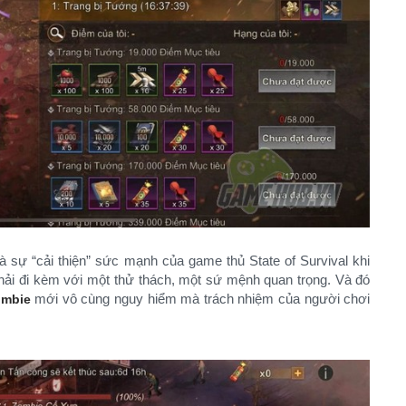
 sự “cải thiện” sức mạnh của game thủ State of Survival khi
hải đi kèm với một thử thách, một sứ mệnh quan trọng. Và đó
mới vô cùng nguy hiểm mà trách nhiệm của người chơi
ombie