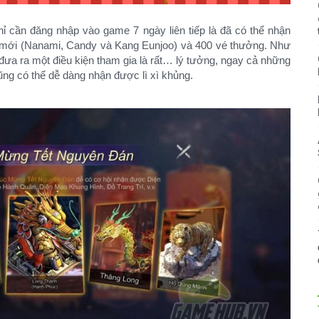
hỉ cần đăng nhập vào game 7 ngày liên tiếp là đã có thể nhận
ng mới (Nanami, Candy và Kang Eunjoo) và 400 vé thưởng. Như
i đưa ra một điều kiện tham gia là rất… lý tưởng, ngay cả những
ng có thể dễ dàng nhận được lì xì khủng.