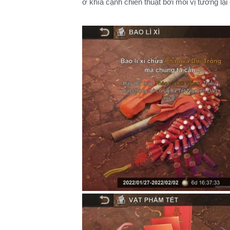
ở khía cạnh chiến thuật bởi mỗi vị tướng lạ