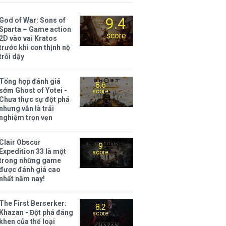
9.4
God of War: Sons of
Sparta – Game action
score
2D vào vai Kratos
trước khi cơn thịnh nộ
trỗi dậy
Tổng hợp đánh giá
8.6
sớm Ghost of Yotei -
score
Chưa thực sự đột phá
nhưng vẫn là trải
nghiệm trọn vẹn
Clair Obscur
9
Expedition 33 là một
score
trong những game
được đánh giá cao
nhất năm nay!
The First Berserker:
8.2
Khazan - Đột phá đáng
score
khen của thể loại