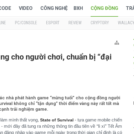
 CODE
VIDEO
CÔNG NGHỆ
BXH
CỘNG ĐỒNG
TR
INE
PC/CONSOLE
ESPORT
REVIEW
CRYPTORY
WALLAC
hủng cho người chơi, chuẩn bị “đại
i
 các nhà phát hành game “mừng tuổi” cho cộng đồng người
rvival không chỉ “tận dụng” thời điểm vàng này rất tốt mà
 cạnh trải nghiệm game.
 làm mình thất vọng,
- tựa game mobile chiến
State of Survival
 - mới đây đã tung ra những thông tin đầu tiên về “lì xì” Tết Âm
n đăng nhập vào game mỗi ngày trong thời gian chỉ định là có