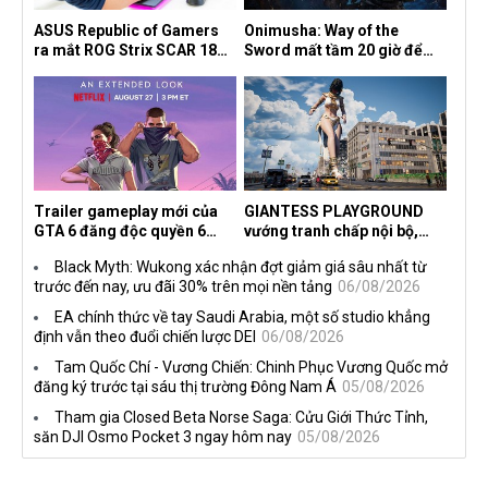
ASUS Republic of Gamers
Onimusha: Way of the
ra mắt ROG Strix SCAR 18
Sword mất tầm 20 giờ để
2026 tại Việt Nam
hoàn thành, hai mức độ khó
dành cho newbie và lão làng
Trailer gameplay mới của
GIANTESS PLAYGROUND
GTA 6 đăng độc quyền 6
vướng tranh chấp nội bộ,
tiếng trên Netflix, Rockstar
nhà phát triển tố đồng sự
Black Myth: Wukong xác nhận đợt giảm giá sâu nhất từ
đang quá tham?
ngầm chiếm đoạt doanh thu
trước đến nay, ưu đãi 30% trên mọi nền tảng
06/08/2026
EA chính thức về tay Saudi Arabia, một số studio khẳng
định vẫn theo đuổi chiến lược DEI
06/08/2026
Tam Quốc Chí - Vương Chiến: Chinh Phục Vương Quốc mở
đăng ký trước tại sáu thị trường Đông Nam Á
05/08/2026
Tham gia Closed Beta Norse Saga: Cửu Giới Thức Tỉnh,
săn DJI Osmo Pocket 3 ngay hôm nay
05/08/2026