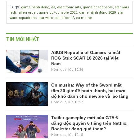
Tags
:
,
,
,
,
game hành động
ea
electronic arts
game pc/console
star wars
,
,
,
jedi: fallen order
game pc/console 2020
game hành động 2020
star
,
,
wars: squadrons
star wars: battlefront 2
ea motive
TIN MỚI NHẤT
ASUS Republic of Gamers ra mắt
ROG Strix SCAR 18 2026 tại Việt
Nam
Hôm qua, lúc 10:34
Onimusha: Way of the Sword mất
tầm 20 giờ để hoàn thành, hai mức
độ khó dành cho newbie và lão làng
Hôm qua, lúc 10:27
Trailer gameplay mới của GTA 6
đăng độc quyền 6 tiếng trên Netflix,
Rockstar đang quá tham?
Hôm qua, lúc 10:15