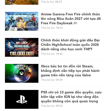
Thứ tư lúc 08:29
Anime Garena Free Fire chính thức
lên sóng Mùa Xuân 2027 với tựa đề
Free Fire Daybreak
Thứ ba lúc 18:52
Chính thức khởi động giải đấu Đại
Chiến HighSchool toàn quốc 2026
dành riêng cho học sinh THPT
Thứ ba lúc 18:46
Xbox bác bỏ tin đồn rời Steam,
khẳng định vẫn tiếp tục phát hành
game trên nền tảng của Valve
Thứ ba lúc 09:09
PS5 chỉ có 13 game độc quyền, cựu
biên tập viên IGN lại cho rằng độc
quyền không còn quá quan trọng
Thứ ba lúc 08:54