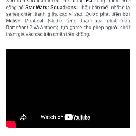
Sau rò rỉ vào tuần trước, cuối cùng
EA
cũng chính thức
công bố
Star Wars: Squadrons
– hậu bản mới nhất của
series chiến tranh giữa các vì sao. Được phát triển bởi
Motive Montreal (studio từng tham gia phát triển
Battlefront 2 và Anthem), tựa game cho phép người chơi
tham gia vào các trận chiến trên không.