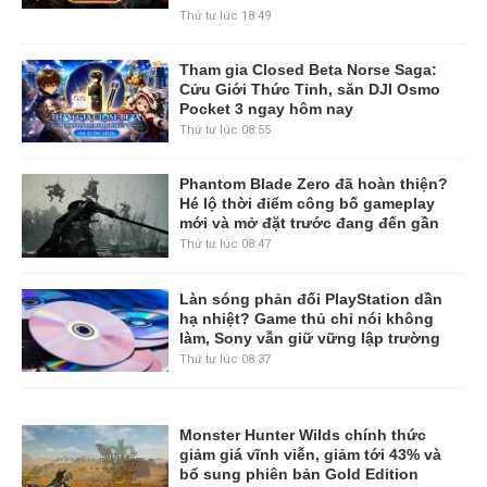
Thứ tư lúc 18:49
Tham gia Closed Beta Norse Saga:
Cửu Giới Thức Tỉnh, săn DJI Osmo
Pocket 3 ngay hôm nay
Thứ tư lúc 08:55
Phantom Blade Zero đã hoàn thiện?
Hé lộ thời điểm công bố gameplay
mới và mở đặt trước đang đến gần
Thứ tư lúc 08:47
Làn sóng phản đối PlayStation dần
hạ nhiệt? Game thủ chỉ nói không
làm, Sony vẫn giữ vững lập trường
Thứ tư lúc 08:37
Monster Hunter Wilds chính thức
giảm giá vĩnh viễn, giảm tới 43% và
bổ sung phiên bản Gold Edition