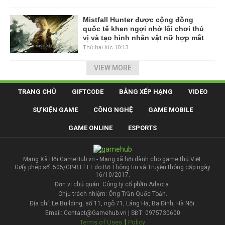
Mistfall Hunter được cộng đồng
quốc tế khen ngợi nhờ lối chơi thú
vị và tạo hình nhân vật nữ hợp mắt
Thứ hai lúc 10:13
VIEW MORE
TRANG CHỦ
GIFTCODE
BẢNG XẾP HẠNG
VIDEO
SỰ KIỆN GAME
CÔNG NGHỆ
GAME MOBILE
GAME ONLINE
ESPORTS
Mạng Xã Hội GameHub.vn - Mạng xã hội dành cho game thủ Việt.
Giấy phép số: 505/GP-BTTTT do Bộ Thông tin và Truyền thông cấp ngày
16/10/2017.
Đơn vị chủ quản: Công ty cổ phần Adsota.
Chịu trách nhiệm: Ông Trần Quốc Toản.
Địa chỉ: Le Building, số 11, ngõ 71, Láng Hạ, Ba Đình, Hà Nội.
Email: Contact@Gamehub.vn | SĐT: 0975730600
|
Terms of Uses
Policy