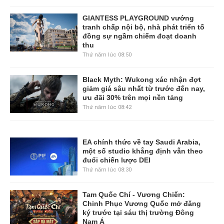
GIANTESS PLAYGROUND vướng
tranh chấp nội bộ, nhà phát triển tố
đồng sự ngầm chiếm đoạt doanh
thu
Thứ năm lúc 08:50
Black Myth: Wukong xác nhận đợt
giảm giá sâu nhất từ trước đến nay,
ưu đãi 30% trên mọi nền tảng
Thứ năm lúc 08:42
EA chính thức về tay Saudi Arabia,
một số studio khẳng định vẫn theo
đuổi chiến lược DEI
Thứ năm lúc 08:30
Tam Quốc Chí - Vương Chiến:
Chinh Phục Vương Quốc mở đăng
ký trước tại sáu thị trường Đông
Nam Á