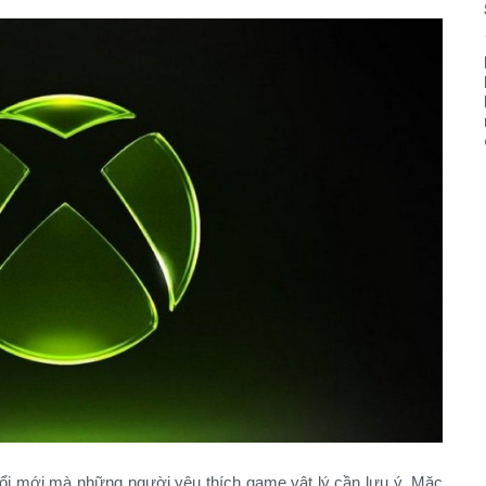
ổi mới mà những người yêu thích game vật lý cần lưu ý. Mặc