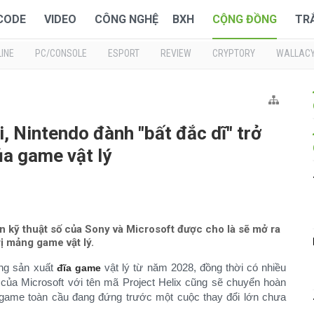
 CODE
VIDEO
CÔNG NGHỆ
BXH
CỘNG ĐỒNG
TR
INE
PC/CONSOLE
ESPORT
REVIEW
CRYPTORY
WALLAC
i, Nintendo đành "bất đắc dĩ" trở
ủa game vật lý
 kỹ thuật số của Sony và Microsoft được cho là sẽ mở ra
ị mảng game vật lý.
ng sản xuất
vật lý từ năm 2028, đồng thời có nhiều
đĩa game
o của Microsoft với tên mã Project Helix cũng sẽ chuyển hoàn
g game toàn cầu đang đứng trước một cuộc thay đổi lớn chưa