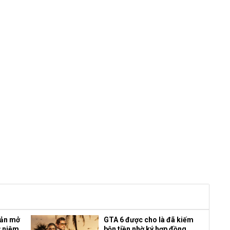
bản mở
GTA 6 được cho là đã kiếm
ỷ niệm
bộn tiền nhờ ký hợp đồng