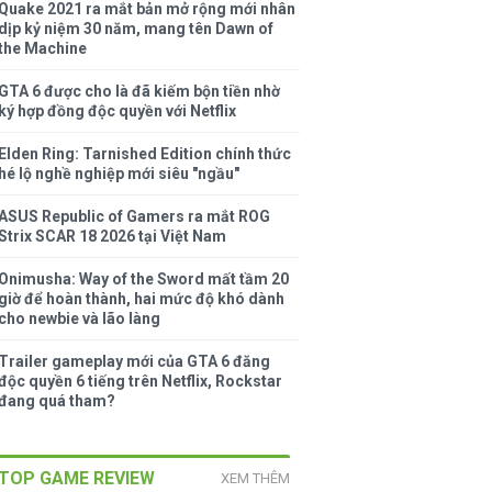
Quake 2021 ra mắt bản mở rộng mới nhân
dịp kỷ niệm 30 năm, mang tên Dawn of
the Machine
GTA 6 được cho là đã kiếm bộn tiền nhờ
ký hợp đồng độc quyền với Netflix
Elden Ring: Tarnished Edition chính thức
hé lộ nghề nghiệp mới siêu "ngầu"
ASUS Republic of Gamers ra mắt ROG
Strix SCAR 18 2026 tại Việt Nam
Onimusha: Way of the Sword mất tầm 20
giờ để hoàn thành, hai mức độ khó dành
cho newbie và lão làng
Trailer gameplay mới của GTA 6 đăng
độc quyền 6 tiếng trên Netflix, Rockstar
đang quá tham?
TOP GAME REVIEW
XEM THÊM