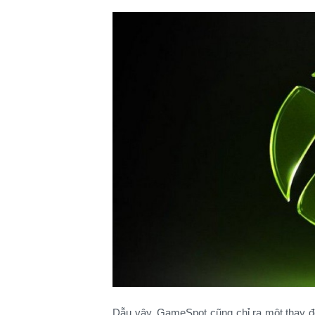
Dẫu vậy, GameSpot cũng chỉ ra một thay đ