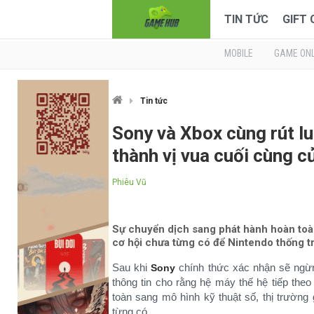
TIN TỨC
GIFT
MOBILE
GAME ONL
Tin tức
Sony và Xbox cùng rút lu
thành vị vua cuối cùng c
Phiêu Vũ
Sự chuyển dịch sang phát hành hoàn toàn
cơ hội chưa từng có để Nintendo thống tr
Sau khi
chính thức xác nhận sẽ ngừ
Sony
thông tin cho rằng hệ máy thế hệ tiếp the
toàn sang mô hình kỹ thuật số, thị trườn
từng có.