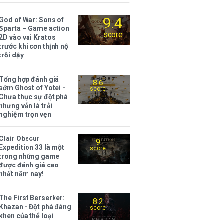
9.4
God of War: Sons of
Sparta – Game action
score
2D vào vai Kratos
trước khi cơn thịnh nộ
trỗi dậy
Tổng hợp đánh giá
8.6
sớm Ghost of Yotei -
score
Chưa thực sự đột phá
nhưng vẫn là trải
nghiệm trọn vẹn
Clair Obscur
9
Expedition 33 là một
score
trong những game
được đánh giá cao
nhất năm nay!
The First Berserker:
8.2
Khazan - Đột phá đáng
score
khen của thể loại