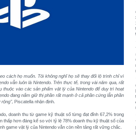
eo cách họ muốn. Tôi không nghĩ họ sẽ thay đổi lộ trình chỉ vì
endo vẫn luôn là Nintendo. Trên thực tế, trong vài năm qua, rất
hụ thuộc vào các sản phẩm vật lý của Nintendo để duy trì hoạt
ntendo đang nắm giữ thị phần rất mạnh ở cả phần cứng lẫn phần
 rộng",
Piscatella nhận định.
ndo, doanh thu từ game kỹ thuật số từng đạt đỉnh 67,2% trong
n thấp hơn đáng kể so với tỷ lệ 78% doanh thu kỹ thuật số của
nh game vật lý của Nintendo vẫn còn nền tảng rất vững chắc.