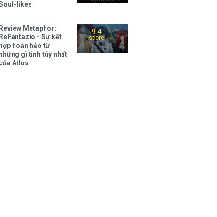
Soul-likes
Review Metaphor:
9.4
ReFantazio - Sự kết
score
hợp hoàn hảo từ
những gì tinh túy nhất
của Atlus