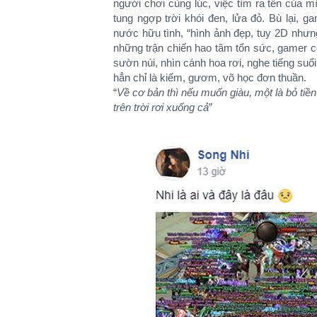
người chơi cùng lúc, việc tìm ra tên của mì
tung ngợp trời khói đen, lửa đỏ. Bù lại, 
nước hữu tình, “hình ảnh đẹp, tuy 2D nhưn
những trận chiến hao tâm tổn sức, gamer 
sườn núi, nhìn cánh hoa rơi, nghe tiếng suổ
hẳn chỉ là kiếm, gươm, võ học đơn thuần.
“
Về cơ bản thì nếu muốn giàu, một là bỏ tiền t
trên trời rơi xuống cả
”