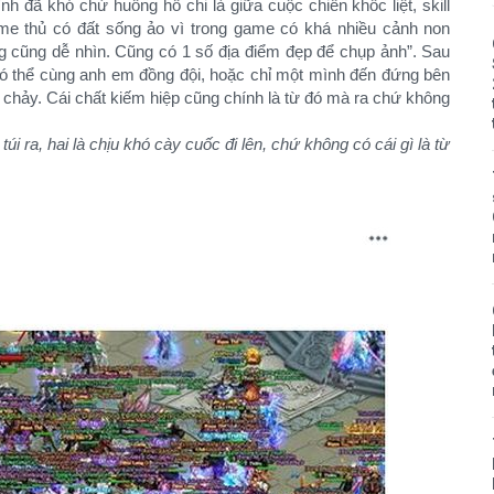
nh đã khó chứ huống hồ chi là giữa cuộc chiến khốc liệt, skill
game thủ có đất sống ảo vì trong game có khá nhiều cảnh non
g cũng dễ nhìn. Cũng có 1 số địa điểm đẹp để chụp ảnh”. Sau
có thể cùng anh em đồng đội, hoặc chỉ một mình đến đứng bên
i chảy. Cái chất kiếm hiệp cũng chính là từ đó mà ra chứ không
úi ra, hai là chịu khó cày cuốc đi lên, chứ không có cái gì là từ