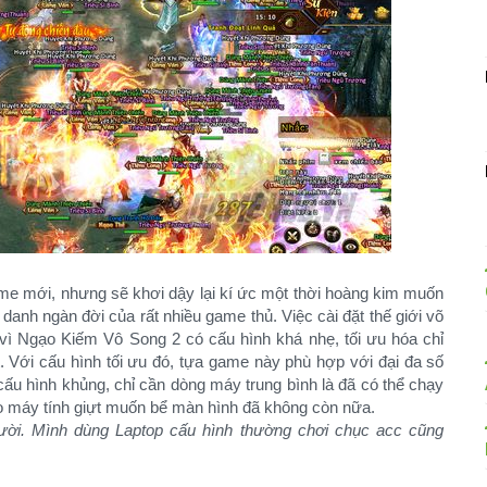
e mới, nhưng sẽ khơi dậy lại kí ức một thời hoàng kim muốn
danh ngàn đời của rất nhiều game thủ. Việc cài đặt thế giới võ
 vì Ngạo Kiếm Vô Song 2 có cấu hình khá nhẹ, tối ưu hóa chỉ
 Với cấu hình tối ưu đó, tựa game này phù hợp với đại đa số
cấu hình khủng, chỉ cần dòng máy trung bình là đã có thể chạy
 lo máy tính giựt muốn bể màn hình đã không còn nữa.
ười. Mình dùng Laptop cấu hình thường chơi chục acc cũng