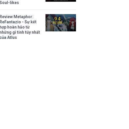
Soul-likes
Review Metaphor:
9.4
ReFantazio - Sự kết
score
hợp hoàn hảo từ
những gì tinh túy nhất
của Atlus