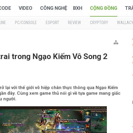
 CODE
VIDEO
CÔNG NGHỆ
BXH
CỘNG ĐỒNG
TR
INE
PC/CONSOLE
ESPORT
REVIEW
CRYPTORY
WALLAC
 trai trong Ngạo Kiếm Vô Song 2
rở lại với thế giới võ hiệp chân thực thông qua Ngạo Kiếm
gần đây. Cùng xem game thủ nói gì về tựa game mang giấc
u người.