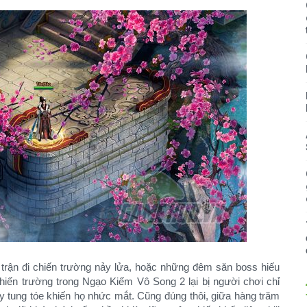
 trận đi chiến trường nảy lửa, hoặc những đêm săn boss hiếu
iến trường trong Ngạo Kiếm Vô Song 2 lại bị người chơi chỉ
y tung tóe khiến họ nhức mắt. Cũng đúng thôi, giữa hàng trăm