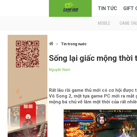
TIN TỨC
GIFT
MOBILE
GAME ONL
Tin trong nước
Sống lại giấc mộng thời
Nguyễn Nam
Rất lâu rồi game thủ mới có cơ hội được t
Vô Song 2, một tựa game PC mới ra mắt 
mộng bá chủ võ lâm một thời của rất nhiề