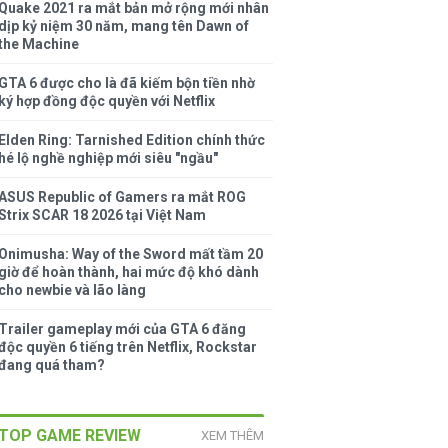
Quake 2021 ra mắt bản mở rộng mới nhân
dịp kỷ niệm 30 năm, mang tên Dawn of
the Machine
GTA 6 được cho là đã kiếm bộn tiền nhờ
ký hợp đồng độc quyền với Netflix
Elden Ring: Tarnished Edition chính thức
hé lộ nghề nghiệp mới siêu "ngầu"
ASUS Republic of Gamers ra mắt ROG
Strix SCAR 18 2026 tại Việt Nam
Onimusha: Way of the Sword mất tầm 20
giờ để hoàn thành, hai mức độ khó dành
cho newbie và lão làng
Trailer gameplay mới của GTA 6 đăng
độc quyền 6 tiếng trên Netflix, Rockstar
đang quá tham?
TOP GAME REVIEW
XEM THÊM