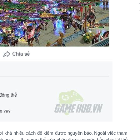
i khá nhiều cách để kiếm được nguyên bảo. Ngoài việc tham
đánh boss… thì game thủ còn nhận được nguyên bảo nhờ lật thẻ