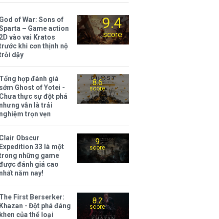
9.4
God of War: Sons of
Sparta – Game action
score
2D vào vai Kratos
trước khi cơn thịnh nộ
trỗi dậy
Tổng hợp đánh giá
8.6
sớm Ghost of Yotei -
score
Chưa thực sự đột phá
nhưng vẫn là trải
nghiệm trọn vẹn
Clair Obscur
9
Expedition 33 là một
score
trong những game
được đánh giá cao
nhất năm nay!
The First Berserker:
8.2
Khazan - Đột phá đáng
score
khen của thể loại