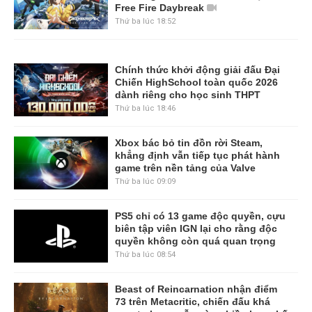
Free Fire Daybreak
Thứ ba lúc 18:52
Chính thức khởi động giải đấu Đại
Chiến HighSchool toàn quốc 2026
dành riêng cho học sinh THPT
Thứ ba lúc 18:46
Xbox bác bỏ tin đồn rời Steam,
khẳng định vẫn tiếp tục phát hành
game trên nền tảng của Valve
Thứ ba lúc 09:09
PS5 chỉ có 13 game độc quyền, cựu
biên tập viên IGN lại cho rằng độc
quyền không còn quá quan trọng
Thứ ba lúc 08:54
Beast of Reincarnation nhận điểm
73 trên Metacritic, chiến đấu khá