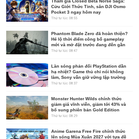
Tham gia Closed Beta Norse Saga:
Cửu Giới Thức Tỉnh, săn DJI Osmo
Pocket 3 ngay hôm nay
Thứ tư lúc 08:55
Phantom Blade Zero đã hoàn thiện?
Hé lộ thời điểm công bố gameplay
mới và mở đặt trước đang đến gần
Thứ tư lúc 08:47
Làn sóng phản đối PlayStation dần
hạ nhiệt? Game thủ chỉ nói không
làm, Sony vẫn giữ vững lập trường
Thứ tư lúc 08:37
Monster Hunter Wilds chính thức
giảm giá vĩnh viễn, giảm tới 43% và
bổ sung phiên bản Gold Edition
Thứ tư lúc 08:29
Anime Garena Free Fire chính thức
lên sóng Mùa Xuân 2027 với tựa đề