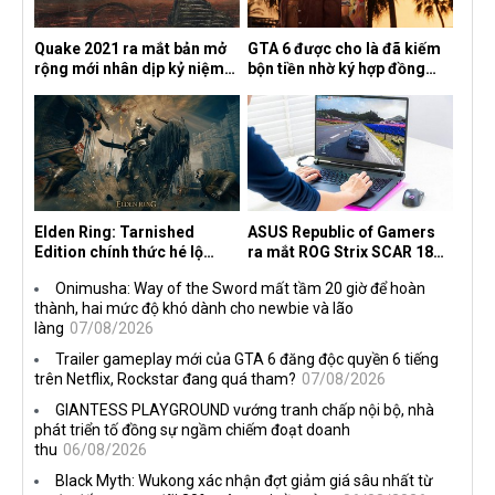
Quake 2021 ra mắt bản mở
GTA 6 được cho là đã kiếm
rộng mới nhân dịp kỷ niệm
bộn tiền nhờ ký hợp đồng
30 năm, mang tên Dawn of
độc quyền với Netflix
the Machine
Elden Ring: Tarnished
ASUS Republic of Gamers
Edition chính thức hé lộ
ra mắt ROG Strix SCAR 18
nghề nghiệp mới siêu "ngầu"
2026 tại Việt Nam
Onimusha: Way of the Sword mất tầm 20 giờ để hoàn
thành, hai mức độ khó dành cho newbie và lão
làng
07/08/2026
Trailer gameplay mới của GTA 6 đăng độc quyền 6 tiếng
trên Netflix, Rockstar đang quá tham?
07/08/2026
GIANTESS PLAYGROUND vướng tranh chấp nội bộ, nhà
phát triển tố đồng sự ngầm chiếm đoạt doanh
thu
06/08/2026
Black Myth: Wukong xác nhận đợt giảm giá sâu nhất từ