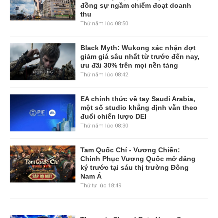
đồng sự ngầm chiếm đoạt doanh
thu
Thứ năm lúc 08:50
Black Myth: Wukong xác nhận đợt
giảm giá sâu nhất từ trước đến nay,
ưu đãi 30% trên mọi nền tảng
Thứ năm lúc 08:42
EA chính thức về tay Saudi Arabia,
một số studio khẳng định vẫn theo
đuổi chiến lược DEI
Thứ năm lúc 08:30
Tam Quốc Chí - Vương Chiến:
Chinh Phục Vương Quốc mở đăng
ký trước tại sáu thị trường Đông
Nam Á
Thứ tư lúc 18:49