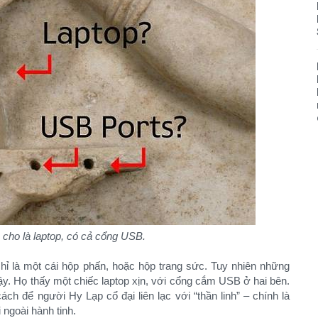
 cho là laptop, có cả cổng USB.
chỉ là một cái hộp phấn, hoặc hộp trang sức. Tuy nhiên những
y. Họ thấy một chiếc laptop xịn, với cổng cắm USB ở hai bên.
ch để người Hy Lạp cổ đại liên lạc với “thần linh” – chính là
ngoài hành tinh.