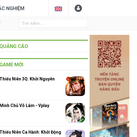
ẮC NGHIỆM
Y
QUẢNG CÁO
GAME MỚI
Thiếu Niên 3Q: Khởi Nguyên
Minh Chủ Võ Lâm - Vplay
Thiếu Niên Ca Hành: Khởi Động