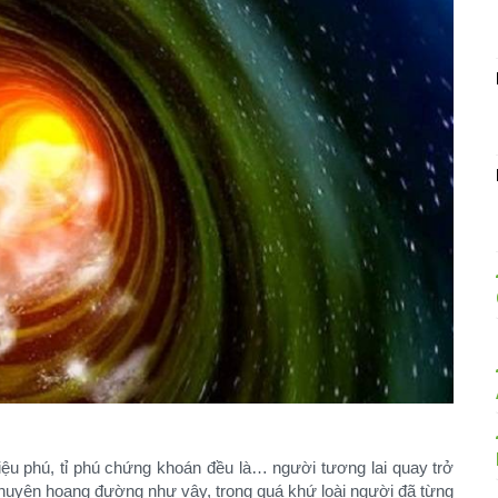
iệu phú, tỉ phú chứng khoán đều là… người tương lai quay trở
huyện hoang đường như vậy, trong quá khứ loài người đã từng