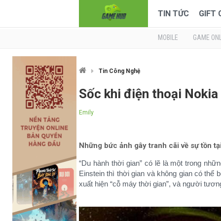
TIN TỨC
GIFT
MOBILE
GAME ONL
Tin Công Nghệ
Sốc khi điện thoại Noki
Emily
Những bức ảnh gây tranh cãi về sự tồn tạ
“Du hành thời gian” có lẽ là một trong những
Einstein thì thời gian và không gian có thể 
xuất hiện “cỗ máy thời gian”, và người tương 