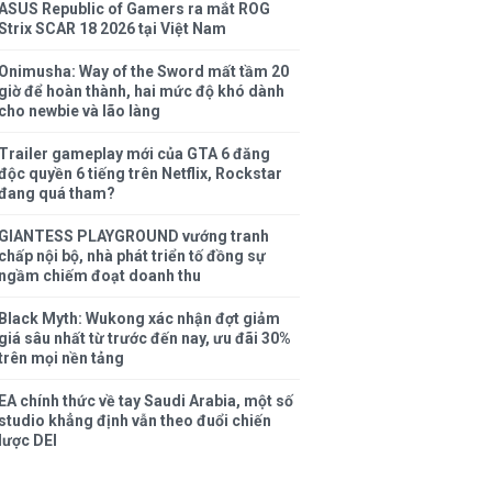
ASUS Republic of Gamers ra mắt ROG
Strix SCAR 18 2026 tại Việt Nam
Onimusha: Way of the Sword mất tầm 20
giờ để hoàn thành, hai mức độ khó dành
cho newbie và lão làng
Trailer gameplay mới của GTA 6 đăng
độc quyền 6 tiếng trên Netflix, Rockstar
đang quá tham?
GIANTESS PLAYGROUND vướng tranh
chấp nội bộ, nhà phát triển tố đồng sự
ngầm chiếm đoạt doanh thu
Black Myth: Wukong xác nhận đợt giảm
giá sâu nhất từ trước đến nay, ưu đãi 30%
trên mọi nền tảng
EA chính thức về tay Saudi Arabia, một số
studio khẳng định vẫn theo đuổi chiến
lược DEI