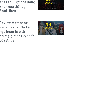
Khazan - Đột phá đáng
score
khen của thể loại
Soul-likes
Review Metaphor:
9.4
ReFantazio - Sự kết
score
hợp hoàn hảo từ
những gì tinh túy nhất
của Atlus