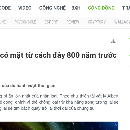
 CODE
VIDEO
CÔNG NGHỆ
BXH
CỘNG ĐỒNG
TR
INE
PC/CONSOLE
ESPORT
REVIEW
CRYPTORY
WALLAC
a có mặt từ cách đây 800 năm trước
i của du hành vượt thời gian
 bí ẩn lớn nhất của nhân loại. Theo như thiên tài vật lý Albert
bẻ cong, chính vì thế không loại trừ khả năng trong tương lai sẽ
lai sẽ tìm cách quay trở lại thời đại của chúng ta.