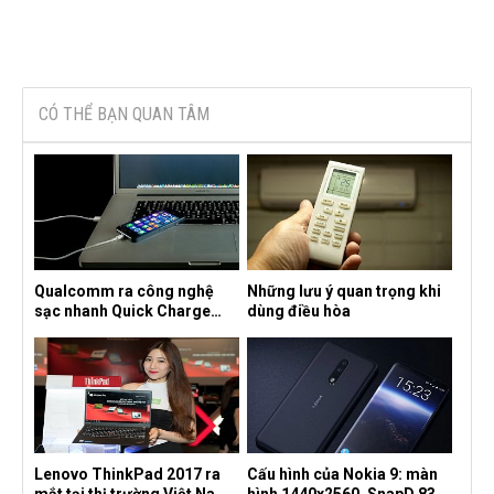
CÓ THỂ BẠN QUAN TÂM
Qualcomm ra công nghệ
Những lưu ý quan trọng khi
sạc nhanh Quick Charge
dùng điều hòa
4.0+
Lenovo ThinkPad 2017 ra
Cấu hình của Nokia 9: màn