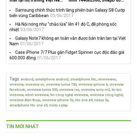
mắt tại thị trường Việt Nam,
hình 1440x2560, SnapD 835,
giá từ 27 triệu đồng
camera kép 13MP, 4G RAM
Samsung chính thức trình làng phiên bản Galaxy S8 Cướp
biển vùng Caribbean
03/06/2017
Hà Nội nóng như "chảo lửa" lên 41 độ C, đề phòng sốc
nhiệt
03/06/2017
Galaxy Note7 không an toàn vẫn được bán tràn lan tại Việt
Nam
01/06/2017
Case iPhone 7/7 Plus gắn Fidget Spinner cực độc đáo giá
600.000 đồng
01/06/2017
Tags
:
,
,
,
,
android
smartphone android
smartphone htc
vnreviewvn
,
,
,
,
vnreview
vnreview vn
vnreview lumia 730
vnreview iphone 6
vnreview
,
,
,
,
facebook
vnreview lumia 535
vnreview rss
vnreview sony m2
tin tức
,
,
,
,
vnreview
kênh vnreview
tin công nghệ vnreview
vnreview công nghê
,
,
,
,
vnreview điện thoại
vnreview iphone 5s
htc one a9
nexus 5x
,
smartphone htc one a9
moto x play
TIN MỚI NHẤT