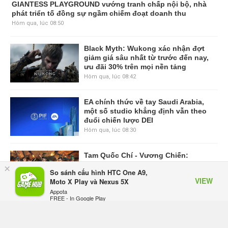
GIANTESS PLAYGROUND vướng
tranh chấp nội bộ, nhà phát triển tố
đồng sự ngầm chiếm đoạt doanh
thu
Hôm qua, lúc 08:50
Black Myth: Wukong xác nhận đợt
giảm giá sâu nhất từ trước đến nay,
ưu đãi 30% trên mọi nền tảng
Hôm qua, lúc 08:42
EA chính thức về tay Saudi Arabia,
một số studio khẳng định vẫn theo
đuổi chiến lược DEI
Hôm qua, lúc 08:30
×
So sánh cấu hình HTC One A9,
Tam Quốc Chí - Vương Chiến:
VIEW
Moto X Play và Nexus 5X
Chinh Phục Vương Quốc mở đăng
Appota
ký trước tại sáu thị trường Đông
FREE - In Google Play
Nam Á
Thứ tư lúc 18:49