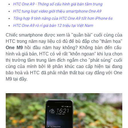
HTC One A9 - Thông số cấu hình giá bán tầm trung
HTC tung loạt video giới thiệu smartphone One A9
Tổng hợp 9 tính năng của HTC One A9 tốt hơn iPhone 6s
HTC One A9 rò rỉ giá bán 12 triệu tại Việt Nam
Chiếc smartphone được xem là "quân bài" cuối cùng của
HTC trong năm nay liệu có đủ để bù đắp cho "thảm họa"
One M9
hồi đầu năm hay không? Không bàn đến cấu
hình và giá bán, HTC có vẻ rất "khôn ngoan" khi lựa chọn
thị trường tầm trung làm đích ngắm cho "phát súng" cuối
cùng của mình bởi lẽ phân khúc cao cấp hiện tại đang
bão hoà và HTC đã phải nhận thất bại cay đắng với One
M9 tại đây.