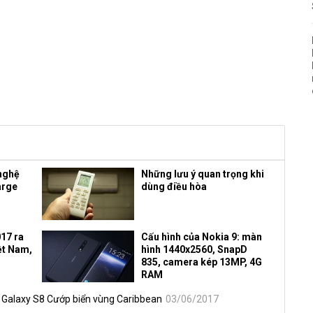
nghệ
Những lưu ý quan trọng khi
arge
dùng điều hòa
17 ra
Cấu hình của Nokia 9: màn
iệt Nam,
hình 1440x2560, SnapD
835, camera kép 13MP, 4G
RAM
n Galaxy S8 Cướp biển vùng Caribbean
03/06/2017