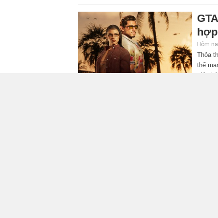
GTA
hợp
Hôm nay
Thỏa th
thể ma
triệu b
Elde
hé l
Hôm nay
Bản đặ
chiến b
người 
ASU
Stri
Hôm qua