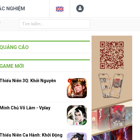
ẮC NGHIỆM
Y
QUẢNG CÁO
GAME MỚI
Thiếu Niên 3Q: Khởi Nguyên
Minh Chủ Võ Lâm - Vplay
Thiếu Niên Ca Hành: Khởi Động