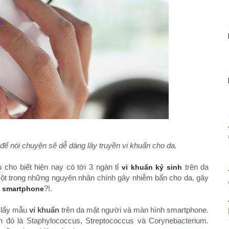
i để nói chuyện sẽ dễ dàng lây truyền vi khuẩn cho da.
ễu cho biết hiện nay có tới 3 ngàn tỉ
trên da
vi khuẩn ký sinh
một trong những nguyên nhân chính gây nhiễm bẩn cho da, gây
.
?!.
smartphone
h lấy mẫu
vi khuẩn
trên da mặt người và màn hình smartphone.
nh đó là Staphylococcus, Streptococcus và Corynebacterium.