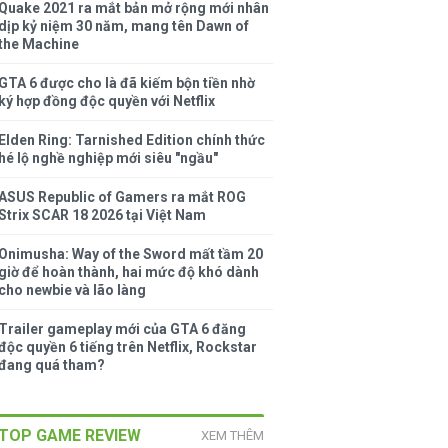
Quake 2021 ra mắt bản mở rộng mới nhân
dịp kỷ niệm 30 năm, mang tên Dawn of
the Machine
GTA 6 được cho là đã kiếm bộn tiền nhờ
ký hợp đồng độc quyền với Netflix
Elden Ring: Tarnished Edition chính thức
hé lộ nghề nghiệp mới siêu "ngầu"
ASUS Republic of Gamers ra mắt ROG
Strix SCAR 18 2026 tại Việt Nam
Onimusha: Way of the Sword mất tầm 20
giờ để hoàn thành, hai mức độ khó dành
cho newbie và lão làng
Trailer gameplay mới của GTA 6 đăng
độc quyền 6 tiếng trên Netflix, Rockstar
đang quá tham?
TOP GAME REVIEW
XEM THÊM