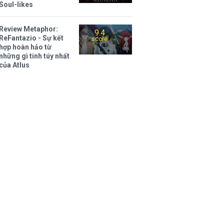
Soul-likes
Review Metaphor:
9.4
ReFantazio - Sự kết
score
hợp hoàn hảo từ
những gì tinh túy nhất
của Atlus