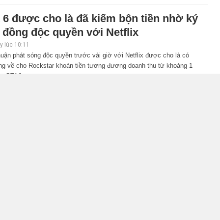
 6 được cho là đã kiếm bộn tiền nhờ ký
 đồng độc quyền với Netflix
 lúc 10:11
uận phát sóng độc quyền trước vài giờ với Netflix được cho là có
ng về cho Rockstar khoản tiền tương đương doanh thu từ khoảng 1
ản GTA6.
n Ring: Tarnished Edition chính thức
ộ nghề nghiệp mới siêu "ngầu"
 lúc 09:31
c biệt của Elden Ring sẽ bổ sung một nghề nghiệp mới theo hướng
inh giáp nặng, mang đến trải nghiệm khởi đầu hoàn toàn khác cho
chơi.
S Republic of Gamers ra mắt ROG
x SCAR 18 2026 tại Việt Nam
, lúc 10:34