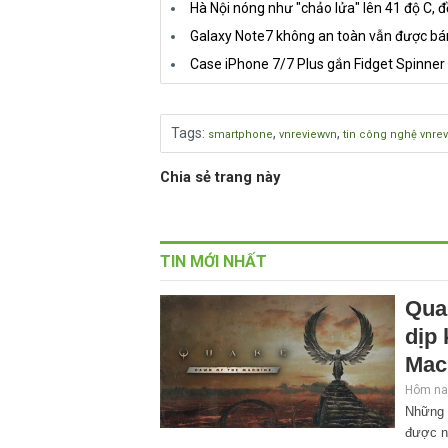
Hà Nội nóng như "chảo lửa" lên 41 độ C, 
Galaxy Note7 không an toàn vẫn được bán
Case iPhone 7/7 Plus gắn Fidget Spinner
Tags
:
,
,
smartphone
vnreviewvn
tin công nghệ vnre
Chia sẻ trang này
TIN MỚI NHẤT
Qua
dịp
Mac
Hôm nay
Những 
được n