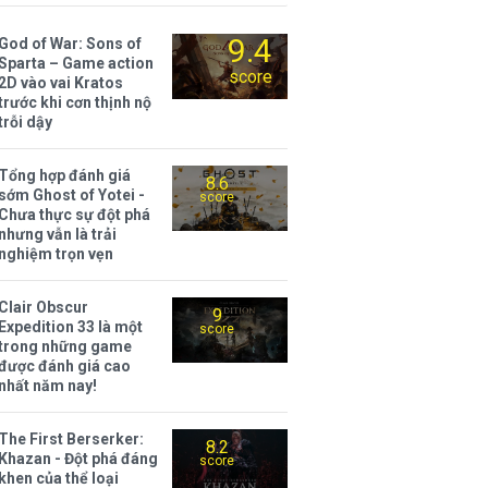
9.4
God of War: Sons of
Sparta – Game action
score
2D vào vai Kratos
trước khi cơn thịnh nộ
trỗi dậy
Tổng hợp đánh giá
8.6
sớm Ghost of Yotei -
score
Chưa thực sự đột phá
nhưng vẫn là trải
nghiệm trọn vẹn
Clair Obscur
9
Expedition 33 là một
score
trong những game
được đánh giá cao
nhất năm nay!
The First Berserker:
8.2
Khazan - Đột phá đáng
score
khen của thể loại