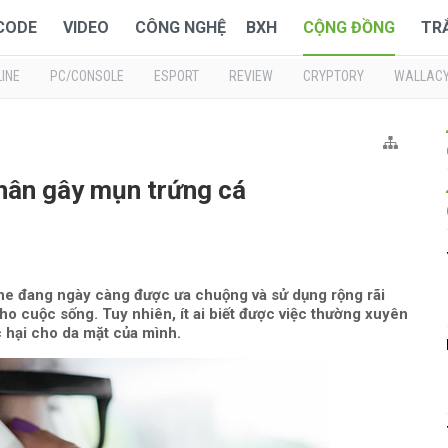
 CODE
VIDEO
CÔNG NGHỆ
BXH
CỘNG ĐỒNG
TR
INE
PC/CONSOLE
ESPORT
REVIEW
CRYPTORY
WALLAC
hân gây mụn trứng cá
hone đang ngày càng được ưa chuộng và sử dụng rộng rãi
o cuộc sống. Tuy nhiên, ít ai biết được việc thường xuyên
 hại cho da mặt của mình.