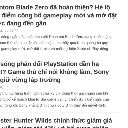
ntom Blade Zero đã hoàn thiện? Hé lộ
i điểm công bố gameplay mới và mở đặt
ớc đang đến gần
, lúc 08:47
i đăng ngắn của nhà sản xuất Phantom Blade Zero đang khiến cộng
me thủ xôn xao. Nhiều dấu hiệu cho thấy quá trình quảng bá quy
 gameplay mới, mở đặt trước và một sự kiện State of Play riêng.
sóng phản đối PlayStation dần hạ
ệt? Game thủ chỉ nói không làm, Sony
 giữ vững lập trường
, lúc 08:37
 thu hút hàng trăm nghìn chữ ký chỉ trong thời gian ngắn sau khi
ng bố kế hoạch khai tử đĩa game vật lý, chiến dịch kiến nghị của
, trong khi Sony khẳng định chưa có ý định thay đổi quyết định.
ster Hunter Wilds chính thức giảm giá