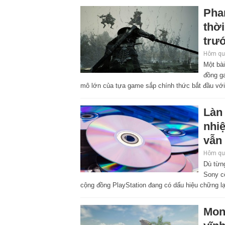
Pha
thờ
trư
Hôm qua
Một bà
đồng ga
mô lớn của tựa game sắp chính thức bắt đầu với
Làn 
nhi
vẫn
Hôm qua
Dù từng
Sony cô
cộng đồng PlayStation đang có dấu hiệu chững lại
Mon