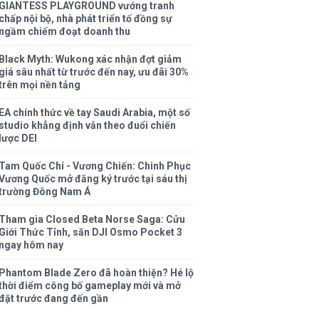
GIANTESS PLAYGROUND vướng tranh
chấp nội bộ, nhà phát triển tố đồng sự
ngầm chiếm đoạt doanh thu
Black Myth: Wukong xác nhận đợt giảm
giá sâu nhất từ trước đến nay, ưu đãi 30%
trên mọi nền tảng
EA chính thức về tay Saudi Arabia, một số
studio khẳng định vẫn theo đuổi chiến
lược DEI
Tam Quốc Chí - Vương Chiến: Chinh Phục
Vương Quốc mở đăng ký trước tại sáu thị
trường Đông Nam Á
Tham gia Closed Beta Norse Saga: Cửu
Giới Thức Tỉnh, săn DJI Osmo Pocket 3
ngay hôm nay
Phantom Blade Zero đã hoàn thiện? Hé lộ
thời điểm công bố gameplay mới và mở
đặt trước đang đến gần