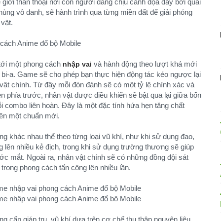
 giới thần thoại nơi con người đang chịu cảnh đọa đày bởi quái
hùng vô danh, sẽ hành trình qua từng miền đất để giải phóng
 vật.
 tới một phong cách
và hành động theo lượt khá mới
nhập vai
i bi-a. Game sẽ cho phép bạn thực hiện động tác kéo ngược lại
ật chính. Từ đây mỗi đòn đánh sẽ có một tỷ lệ chính xác và
 phía trước, nhân vật được điều khiển sẽ bật qua lại giữa bốn
i combo liên hoàn. Đây là một đặc tính hứa hẹn tăng chất
ên một chuẩn mới.
g khác nhau thể theo từng loại vũ khí, như khi sử dụng đao,
ng lên nhiều kẻ địch, trong khi sử dụng trường thương sẽ giúp
c mắt. Ngoài ra, nhân vật chính sẽ có những đồng đội sát
 trong phong cách tấn công lên nhiều lần.
 cấp giáp trụ, vũ khí dựa trên cơ chế thu thập nguyên liệu.