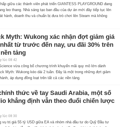
chấp giữa các thành viên phát triển GIANTESS PLAYGROUND đang
ng leo thang. Nhà sáng tạo ban đầu của dự án mới đây tiếp tục lên
át hành, doanh thu và chuẩn bị đưa trò chơi lên Steam mà không
ck Myth: Wukong xác nhận đợt giảm giá
nhất từ trước đến nay, ưu đãi 30% trên
 nền tảng
 lúc 08:42
cience vừa công bố chương trình khuyến mãi quy mô lớn dành
ack Myth: Wukong kéo dài 2 tuần. Đây là một trong những đợt giảm
hành, áp dụng đồng loạt trên tất cả các nền tảng.
hính thức về tay Saudi Arabia, một số
io khẳng định vẫn theo đuổi chiến lược
 lúc 08:30
 vụ trị giá 55 tỷ USD giữa EA và nhóm nhà đầu tư do Quỹ Đầu tư