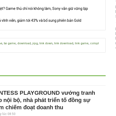
ệt? Game thủ chỉ nói không làm, Sony vẫn giữ vững lập
 vĩnh viễn, giảm tới 43% và bổ sung phiên bản Gold
,
,
,
,
,
,
,
me
tai game
download
jrpg
link down
link download
link game
colopl
NTESS PLAYGROUND vướng tranh
 nội bộ, nhà phát triển tố đồng sự
m chiếm đoạt doanh thu
 lúc 08:50