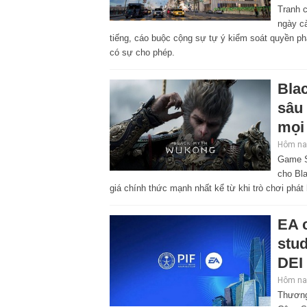
Tranh 
ngày cà
tiếng, cáo buộc cộng sự tự ý kiểm soát quyền ph
có sự cho phép.
Bla
sâu 
mọi
Hôm nay
Game S
cho Bl
giá chính thức mạnh nhất kể từ khi trò chơi phát 
EA c
stud
DEI
Hôm nay
Thương