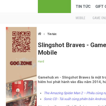
TIN TỨC
GIFT
MOBILE
GAME ONL
Tin tức
Slingshot Braves - Game
Mobile
Hard
Gamehub.vn - Slingshot Braves là một t
hiếm hoi phát hành vào đầu năm 2014, hứa
The Amazing Spider Man 2 – Phiêu cùng n
Sonic CD - Tái xuất cùng phiên bản Androi