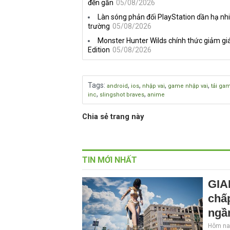
đến gần
05/08/2026
Làn sóng phản đối PlayStation dần hạ nhi
trường
05/08/2026
Monster Hunter Wilds chính thức giảm giá
Edition
05/08/2026
Tags
:
,
,
,
,
android
ios
nhập vai
game nhập vai
tải ga
,
,
inc
slingshot braves
anime
Chia sẻ trang này
TIN MỚI NHẤT
GIA
chấp
ngầ
Hôm nay