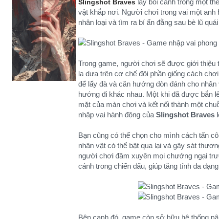
lấy bối cảnh trong một thế
Slingshot Braves
vật khắp nơi. Người chơi trong vai một anh 
nhân loại và tìm ra bí ẩn đằng sau bè lũ quái
Trong game, người chơi sẽ được giới thiệu
lạ dựa trên cơ chế đôi phần giống cách chơ
để lấy đà và căn hướng đòn đánh cho nhân v
hướng đi khác nhau. Một khi đã được bắn lên
mặt của màn chơi và kết nối thành một chuỗ
nhập vai hành động của
Slingshot Braves
l
Bạn cũng có thể chọn cho mình cách tấn côn
nhân vật có thể bật qua lại và gây sát thươ
người chơi đâm xuyên mọi chướng ngại trướ
cánh trong chiến đấu, giúp tăng tính đa dạng
Bên cạnh đó, game còn sở hữu hệ thống nâng