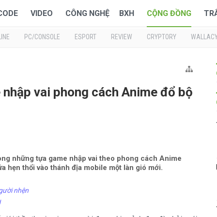
 CODE
VIDEO
CÔNG NGHỆ
BXH
CỘNG ĐỒNG
TR
INE
PC/CONSOLE
ESPORT
REVIEW
CRYPTORY
WALLAC
 nhập vai phong cách Anime đổ bộ
rong những tựa game nhập vai theo phong cách Anime
 hẹn thổi vào thánh địa mobile một làn gió mới.
gười nhện
d