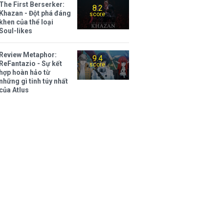
The First Berserker:
8.2
Khazan - Đột phá đáng
score
khen của thể loại
Soul-likes
Review Metaphor:
9.4
ReFantazio - Sự kết
score
hợp hoàn hảo từ
những gì tinh túy nhất
của Atlus