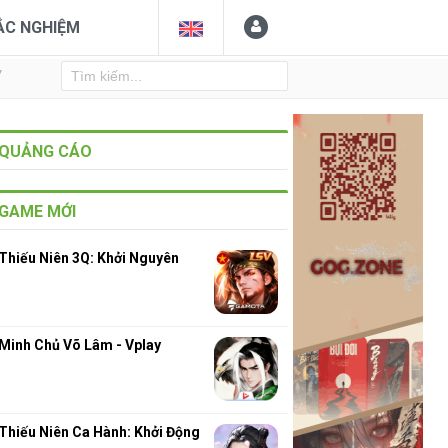
ẮC NGHIỆM
Y
QUẢNG CÁO
GAME MỚI
Thiếu Niên 3Q: Khởi Nguyên
Minh Chủ Võ Lâm - Vplay
Thiếu Niên Ca Hành: Khởi Động