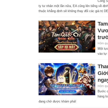
Công Sa
ty tư nhân một lần nữa, EA cũng lên tiếng về định
thuộc khẳng định sẽ không thay đổi các giá trị DE
Tam
Vươ
trư
Hôm qua
Một tựa
vào tự 
Tha
Giớ
nga
Hôm qua
Bước c
hàng l
đang chờ được khám phá!