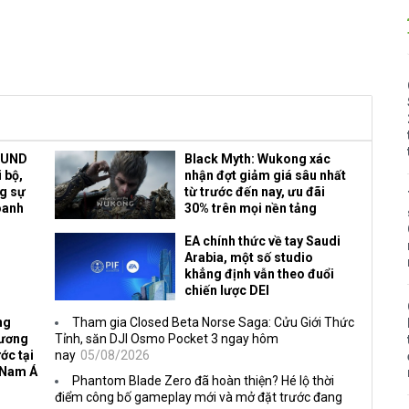
OUND
Black Myth: Wukong xác
 bộ,
nhận đợt giảm giá sâu nhất
ng sự
từ trước đến nay, ưu đãi
oanh
30% trên mọi nền tảng
EA chính thức về tay Saudi
Arabia, một số studio
khẳng định vẫn theo đuổi
chiến lược DEI
ng
Tham gia Closed Beta Norse Saga: Cửu Giới Thức
Vương
Tỉnh, săn DJI Osmo Pocket 3 ngay hôm
ớc tại
nay
05/08/2026
 Nam Á
Phantom Blade Zero đã hoàn thiện? Hé lộ thời
điểm công bố gameplay mới và mở đặt trước đang