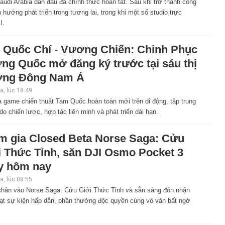
udi Arabia dẫn đầu đã chính thức hoàn tất. Sau khi trở thành công
 hướng phát triển trong tương lai, trong khi một số studio trực
I.
 Quốc Chí - Vương Chiến: Chinh Phục
ng Quốc mở đăng ký trước tại sáu thị
ờng Đông Nam Á
, lúc 18:49
 game chiến thuật Tam Quốc hoàn toàn mới trên di động, tập trung
do chiến lược, hợp tác liên minh và phát triển dài hạn.
m gia Closed Beta Norse Saga: Cửu
i Thức Tỉnh, săn DJI Osmo Pocket 3
y hôm nay
, lúc 08:55
hân vào Norse Saga: Cửu Giới Thức Tỉnh và sẵn sàng đón nhận
oạt sự kiện hấp dẫn, phần thưởng độc quyền cùng vô vàn bất ngờ