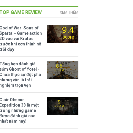
TOP GAME REVIEW
XEM THÊM
9.4
God of War: Sons of
Sparta – Game action
score
2D vào vai Kratos
trước khi cơn thịnh nộ
trỗi dậy
Tổng hợp đánh giá
8.6
sớm Ghost of Yotei -
score
Chưa thực sự đột phá
nhưng vẫn là trải
nghiệm trọn vẹn
Clair Obscur
9
Expedition 33 là một
score
trong những game
được đánh giá cao
nhất năm nay!