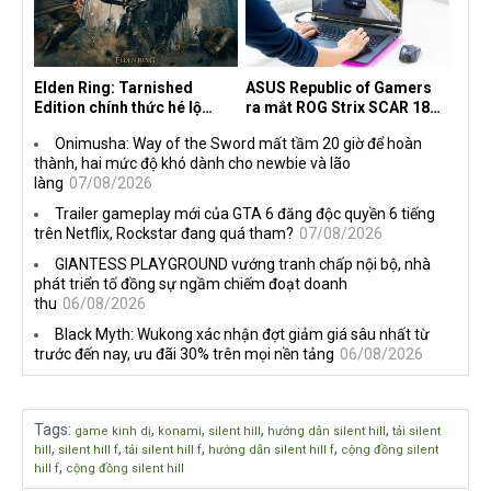
Elden Ring: Tarnished
ASUS Republic of Gamers
Edition chính thức hé lộ
ra mắt ROG Strix SCAR 18
nghề nghiệp mới siêu "ngầu"
2026 tại Việt Nam
Onimusha: Way of the Sword mất tầm 20 giờ để hoàn
thành, hai mức độ khó dành cho newbie và lão
làng
07/08/2026
Trailer gameplay mới của GTA 6 đăng độc quyền 6 tiếng
trên Netflix, Rockstar đang quá tham?
07/08/2026
GIANTESS PLAYGROUND vướng tranh chấp nội bộ, nhà
phát triển tố đồng sự ngầm chiếm đoạt doanh
thu
06/08/2026
Black Myth: Wukong xác nhận đợt giảm giá sâu nhất từ
trước đến nay, ưu đãi 30% trên mọi nền tảng
06/08/2026
Tags
:
,
,
,
,
game kinh dị
konami
silent hill
hướng dẫn silent hill
tải silent
,
,
,
,
hill
silent hill f
tải silent hill f
hướng dẫn silent hill f
cộng đồng silent
,
hill f
cộng đồng silent hill