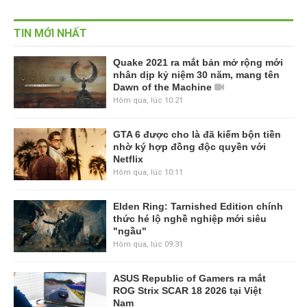
TIN MỚI NHẤT
Quake 2021 ra mắt bản mở rộng mới
nhân dịp kỷ niệm 30 năm, mang tên
Dawn of the Machine
Hôm qua, lúc 10:21
GTA 6 được cho là đã kiếm bộn tiền
nhờ ký hợp đồng độc quyền với
Netflix
Hôm qua, lúc 10:11
Elden Ring: Tarnished Edition chính
thức hé lộ nghề nghiệp mới siêu
"ngầu"
Hôm qua, lúc 09:31
ASUS Republic of Gamers ra mắt
ROG Strix SCAR 18 2026 tại Việt
Nam