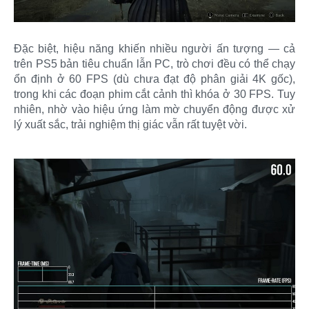
Đặc biệt, hiệu năng khiến nhiều người ấn tượng — cả
trên PS5 bản tiêu chuẩn lẫn PC, trò chơi đều có thể chạy
ổn định ở 60 FPS (dù chưa đạt độ phân giải 4K gốc),
trong khi các đoạn phim cắt cảnh thì khóa ở 30 FPS. Tuy
nhiên, nhờ vào hiệu ứng làm mờ chuyển động được xử
lý xuất sắc, trải nghiệm thị giác vẫn rất tuyệt vời.