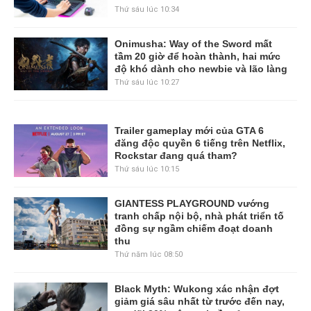
Thứ sáu lúc 10:34
Onimusha: Way of the Sword mất
tầm 20 giờ để hoàn thành, hai mức
độ khó dành cho newbie và lão làng
Thứ sáu lúc 10:27
Trailer gameplay mới của GTA 6
đăng độc quyền 6 tiếng trên Netflix,
Rockstar đang quá tham?
Thứ sáu lúc 10:15
GIANTESS PLAYGROUND vướng
tranh chấp nội bộ, nhà phát triển tố
đồng sự ngầm chiếm đoạt doanh
thu
Thứ năm lúc 08:50
Black Myth: Wukong xác nhận đợt
giảm giá sâu nhất từ trước đến nay,