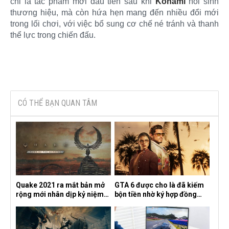
chỉ là tác phẩm mới đầu tiên sau khi
Konami
hồi sinh
thương hiệu, mà còn hứa hẹn mang đến nhiều đổi mới
trong lối chơi, với việc bổ sung cơ chế né tránh và thanh
thể lực trong chiến đấu.​
CÓ THỂ BẠN QUAN TÂM
Quake 2021 ra mắt bản mở
GTA 6 được cho là đã kiếm
rộng mới nhân dịp kỷ niệm
bộn tiền nhờ ký hợp đồng
30 năm, mang tên Dawn of
độc quyền với Netflix
the Machine