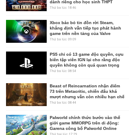
dành riêng cho học sinh THPT
Thứ ba lúc 18:46
Xbox bác bỏ tin đồn rời Steam,
khẳng định vẫn tiếp tục phát hành
game trên nền tảng của Valve
Thứ ba lúc 09:09
PS5 chỉ có 13 game độc quyền, cựu
biên tập viên IGN lại cho rằng độc
quyền không còn quá quan trọng
Thứ ba lúc 08:54
Beast of Reincarnation nhận điểm
73 trên Metacritic, chiến đấu khá
mượt nhưng vẫn còn nhiều hạn chế
Thứ ba lúc 08:44
Palworld chính thức bước vào thế
giới game MMORPG trên di động:
Garena công bố Palworld Online
Thứ hai lúc 17:29