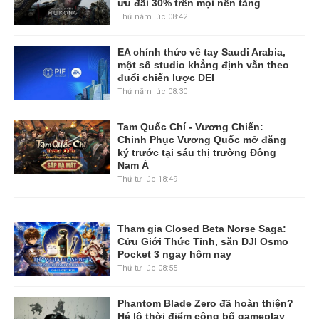
ưu đãi 30% trên mọi nền tảng
Thứ năm lúc 08:42
EA chính thức về tay Saudi Arabia,
một số studio khẳng định vẫn theo
đuổi chiến lược DEI
Thứ năm lúc 08:30
Tam Quốc Chí - Vương Chiến:
Chinh Phục Vương Quốc mở đăng
ký trước tại sáu thị trường Đông
Nam Á
Thứ tư lúc 18:49
Tham gia Closed Beta Norse Saga:
Cửu Giới Thức Tỉnh, săn DJI Osmo
Pocket 3 ngay hôm nay
Thứ tư lúc 08:55
Phantom Blade Zero đã hoàn thiện?
Hé lộ thời điểm công bố gameplay