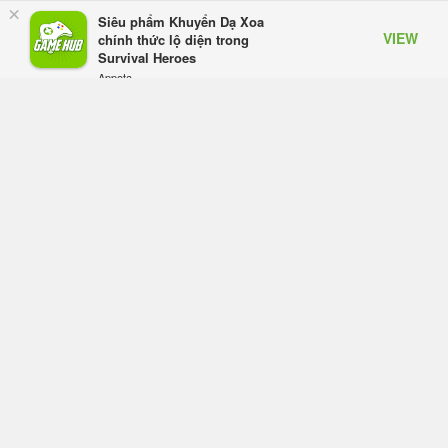
GIANTESS PLAYGROUND vướng
×
Siêu phẩm Khuyển Dạ Xoa
tranh chấp nội bộ, nhà phát triển tố
VIEW
chính thức lộ diện trong
đồng sự ngầm chiếm đoạt doanh
Survival Heroes
thu
Appota
Hôm qua, lúc 08:50
FREE - In Google Play
Black Myth: Wukong xác nhận đợt
giảm giá sâu nhất từ trước đến nay,
ưu đãi 30% trên mọi nền tảng
Hôm qua, lúc 08:42
EA chính thức về tay Saudi Arabia,
một số studio khẳng định vẫn theo
đuổi chiến lược DEI
Hôm qua, lúc 08:30
Tam Quốc Chí - Vương Chiến:
Chinh Phục Vương Quốc mở đăng
ký trước tại sáu thị trường Đông
Nam Á
Thứ tư lúc 18:49