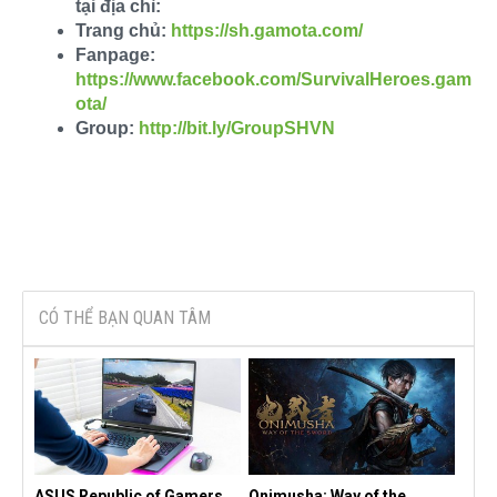
tại địa chỉ:
Trang chủ:
https://sh.gamota.com/
Fanpage:
https://www.facebook.com/SurvivalHeroes.gam
ota/
Group:
http://bit.ly/GroupSHVN
CÓ THỂ BẠN QUAN TÂM
ASUS Republic of Gamers
Onimusha: Way of the