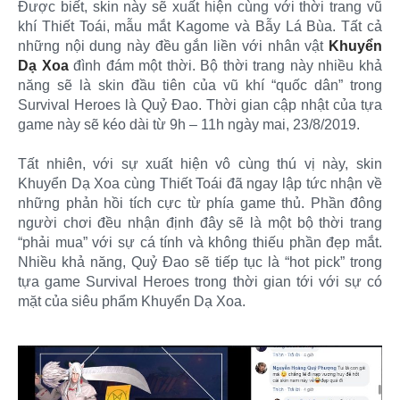
Được biết, skin này sẽ xuất hiện cùng với thời trang vũ
khí Thiết Toái, mẫu mắt Kagome và Bẫy Lá Bùa. Tất cả
những nội dung này đều gắn liền với nhân vật
Khuyển
Dạ Xoa
đình đám một thời. Bộ thời trang này nhiều khả
năng sẽ là skin đầu tiên của vũ khí “quốc dân” trong
Survival Heroes là Quỷ Đao. Thời gian cập nhật của tựa
game này sẽ kéo dài từ 9h – 11h ngày mai, 23/8/2019.
Tất nhiên, với sự xuất hiện vô cùng thú vị này, skin
Khuyển Dạ Xoa cùng Thiết Toái đã ngay lập tức nhận về
những phản hồi tích cực từ phía game thủ. Phần đông
người chơi đều nhận định đây sẽ là một bộ thời trang
“phải mua” với sự cá tính và không thiếu phần đẹp mắt.
Nhiều khả năng, Quỷ Đao sẽ tiếp tục là “hot pick” trong
tựa game Survival Heroes trong thời gian tới với sự có
mặt của siêu phẩm Khuyển Dạ Xoa.