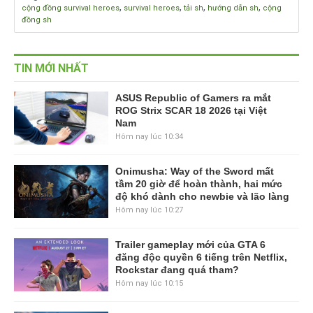
,
,
,
,
cộng đồng survival heroes
survival heroes
tải sh
hướng dẫn sh
cộng
đồng sh
TIN MỚI NHẤT
ASUS Republic of Gamers ra mắt
ROG Strix SCAR 18 2026 tại Việt
Nam
Hôm nay lúc 10:34
Onimusha: Way of the Sword mất
tầm 20 giờ để hoàn thành, hai mức
độ khó dành cho newbie và lão làng
Hôm nay lúc 10:27
Trailer gameplay mới của GTA 6
đăng độc quyền 6 tiếng trên Netflix,
Rockstar đang quá tham?
Hôm nay lúc 10:15