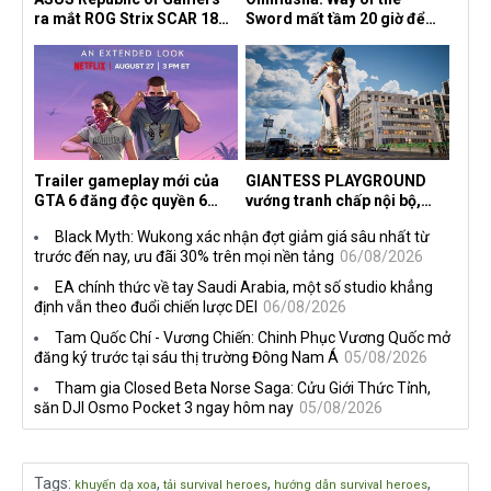
ra mắt ROG Strix SCAR 18
Sword mất tầm 20 giờ để
2026 tại Việt Nam
hoàn thành, hai mức độ khó
dành cho newbie và lão làng
Trailer gameplay mới của
GIANTESS PLAYGROUND
GTA 6 đăng độc quyền 6
vướng tranh chấp nội bộ,
tiếng trên Netflix, Rockstar
nhà phát triển tố đồng sự
Black Myth: Wukong xác nhận đợt giảm giá sâu nhất từ
đang quá tham?
ngầm chiếm đoạt doanh thu
trước đến nay, ưu đãi 30% trên mọi nền tảng
06/08/2026
EA chính thức về tay Saudi Arabia, một số studio khẳng
định vẫn theo đuổi chiến lược DEI
06/08/2026
Tam Quốc Chí - Vương Chiến: Chinh Phục Vương Quốc mở
đăng ký trước tại sáu thị trường Đông Nam Á
05/08/2026
Tham gia Closed Beta Norse Saga: Cửu Giới Thức Tỉnh,
săn DJI Osmo Pocket 3 ngay hôm nay
05/08/2026
Tags
:
,
,
,
khuyển dạ xoa
tải survival heroes
hướng dẫn survival heroes