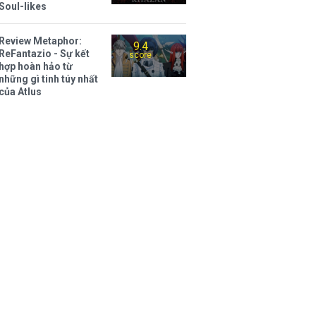
Soul-likes
Review Metaphor:
9.4
ReFantazio - Sự kết
score
hợp hoàn hảo từ
những gì tinh túy nhất
của Atlus