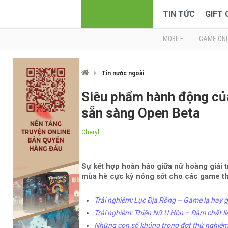
TIN TỨC
GIFT
MOBILE
GAME ONL
Tin nước ngoài
Siêu phẩm hành động củ
sẵn sàng Open Beta
Cheryl
Sự kết hợp hoàn hảo giữa nữ hoàng giải 
mùa hè cực kỳ nóng sốt cho các game th
Trải nghiệm: Lục Địa Rồng – Game lạ hay 
Trải nghiệm: Thiện Nữ U Hồn – Đậm chất liê
Những con số khủng trong đợt thử nghiệ