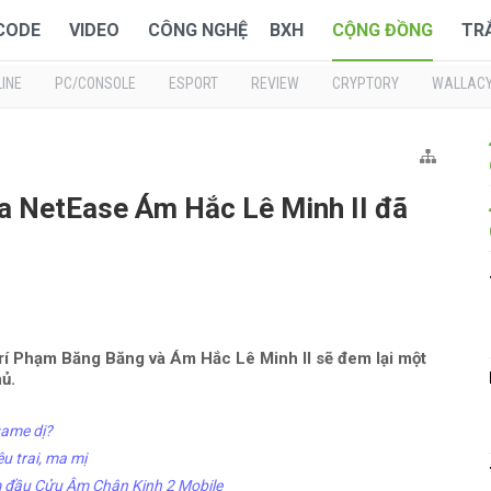
 CODE
VIDEO
CÔNG NGHỆ
BXH
CỘNG ĐỒNG
TR
INE
PC/CONSOLE
ESPORT
REVIEW
CRYPTORY
WALLAC
a NetEase Ám Hắc Lê Minh II đã
trí Phạm Băng Băng và Ám Hắc Lê Minh II sẽ đem lại một
ủ.
game dị?
u trai, ma mị
m đầu Cửu Âm Chân Kinh 2 Mobile