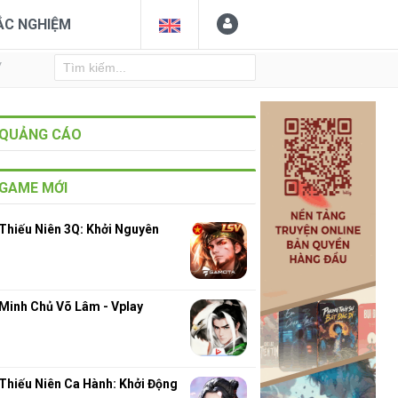
ẮC NGHIỆM
Y
QUẢNG CÁO
GAME MỚI
Thiếu Niên 3Q: Khởi Nguyên
Minh Chủ Võ Lâm - Vplay
Thiếu Niên Ca Hành: Khởi Động