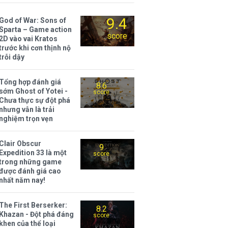
9.4
God of War: Sons of
Sparta – Game action
score
2D vào vai Kratos
trước khi cơn thịnh nộ
trỗi dậy
Tổng hợp đánh giá
8.6
sớm Ghost of Yotei -
score
Chưa thực sự đột phá
nhưng vẫn là trải
nghiệm trọn vẹn
Clair Obscur
9
Expedition 33 là một
score
trong những game
được đánh giá cao
nhất năm nay!
The First Berserker:
8.2
Khazan - Đột phá đáng
score
khen của thể loại