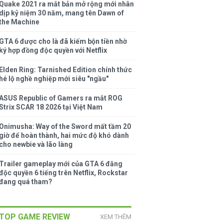
Quake 2021 ra mắt bản mở rộng mới nhân
dịp kỷ niệm 30 năm, mang tên Dawn of
the Machine
GTA 6 được cho là đã kiếm bộn tiền nhờ
ký hợp đồng độc quyền với Netflix
Elden Ring: Tarnished Edition chính thức
hé lộ nghề nghiệp mới siêu "ngầu"
ASUS Republic of Gamers ra mắt ROG
Strix SCAR 18 2026 tại Việt Nam
Onimusha: Way of the Sword mất tầm 20
giờ để hoàn thành, hai mức độ khó dành
cho newbie và lão làng
Trailer gameplay mới của GTA 6 đăng
độc quyền 6 tiếng trên Netflix, Rockstar
đang quá tham?
TOP GAME REVIEW
XEM THÊM