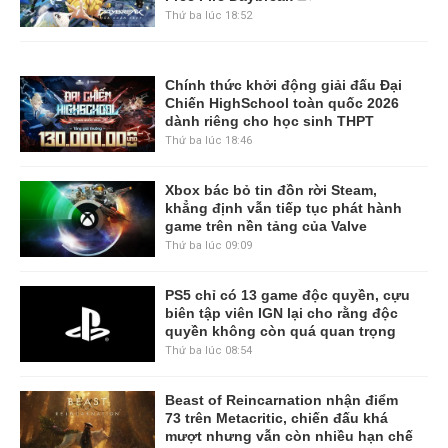
Thứ ba lúc 18:52
Chính thức khởi động giải đấu Đại
Chiến HighSchool toàn quốc 2026
dành riêng cho học sinh THPT
Thứ ba lúc 18:46
Xbox bác bỏ tin đồn rời Steam,
khẳng định vẫn tiếp tục phát hành
game trên nền tảng của Valve
Thứ ba lúc 09:09
PS5 chỉ có 13 game độc quyền, cựu
biên tập viên IGN lại cho rằng độc
quyền không còn quá quan trọng
Thứ ba lúc 08:54
Beast of Reincarnation nhận điểm
73 trên Metacritic, chiến đấu khá
mượt nhưng vẫn còn nhiều hạn chế