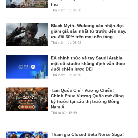
thu
Thứ năm lúc 08:50
Black Myth: Wukong xác nhận đợt
giảm giá sâu nhất từ trước đến nay,
ưu đãi 30% trên mọi nền tảng
Thứ năm lúc 08:42
EA chính thức về tay Saudi Arabia,
một số studio khẳng định vẫn theo
đuổi chiến lược DEI
Thứ năm lúc 08:30
Tam Quốc Chí - Vương Chiến:
Chinh Phục Vương Quốc mở đăng
ký trước tại sáu thị trường Đông
Nam Á
Thứ tư lúc 18:49
Tham gia Closed Beta Norse Saga: