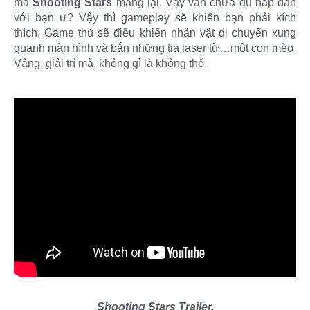
mà
Shooting Stars
mang lại. Vậy vẫn chưa đủ hấp dẫn
với bạn ư? Vậy thì gameplay sẽ khiến bạn phải kích
thích. Game thủ sẽ điều khiển nhân vật di chuyển xung
quanh màn hình và bắn những tia laser từ…một con mèo.
Vâng, giải trí mà, không gì là không thể.
Shooting Stars Trailer.