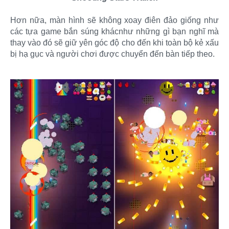
Hơn nữa, màn hình sẽ không xoay điên đảo giống như
các tựa game bắn súng khácnhư những gì bạn nghĩ mà
thay vào đó sẽ giữ yên góc độ cho đến khi toàn bộ kẻ xấu
bị hạ gục và người chơi được chuyển đến bàn tiếp theo.