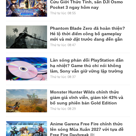
Cửu Giới Thức Tỉnh, săn DJI Osmo
Pocket 3 ngay hôm nay
Thứ tư lúc 08:55
Phantom Blade Zero đã hoàn thiện?
Hé lộ thời điểm công bố gameplay
mới và mở đặt trước đang đến gần
Thứ tư lúc 08:47
Làn sóng phản đối PlayStation dần
hạ nhiệt? Game thủ chỉ nói không
làm, Sony vẫn giữ vững lập trường
Thứ tư lúc 08:37
Monster Hunter Wilds chính thức
giảm giá vĩnh viễn, giảm tới 43% và
bổ sung phiên bản Gold Edition
Thứ tư lúc 08:29
Anime Garena Free Fire chính thức
lên sóng Mùa Xuân 2027 với tựa đề
Free Fire Daybreak