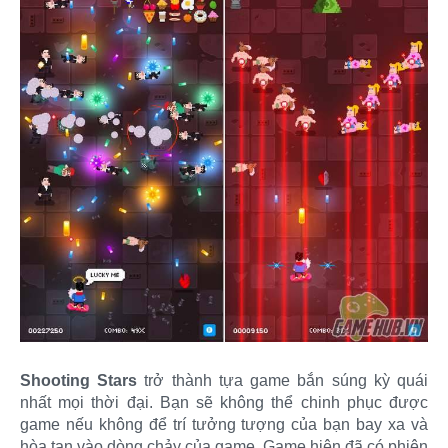
Shooting Stars
trở thành tựa game bắn súng kỳ quái
nhất mọi thời đại. Bạn sẽ không thể chinh phục được
game nếu không để trí tưởng tượng của bạn bay xa và
hòa tan vào dòng chảy của game. Game hiện đã có phiên