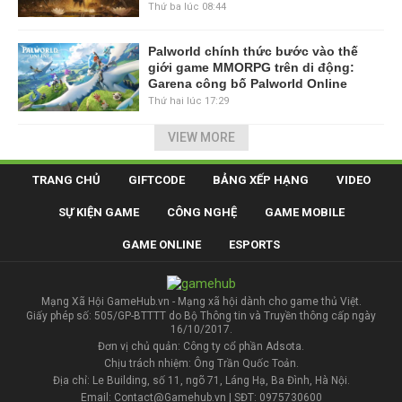
Thứ ba lúc 08:44
Palworld chính thức bước vào thế
giới game MMORPG trên di động:
Garena công bố Palworld Online
Thứ hai lúc 17:29
VIEW MORE
TRANG CHỦ
GIFTCODE
BẢNG XẾP HẠNG
VIDEO
SỰ KIỆN GAME
CÔNG NGHỆ
GAME MOBILE
GAME ONLINE
ESPORTS
Mạng Xã Hội GameHub.vn - Mạng xã hội dành cho game thủ Việt.
Giấy phép số: 505/GP-BTTTT do Bộ Thông tin và Truyền thông cấp ngày
16/10/2017.
Đơn vị chủ quản: Công ty cổ phần Adsota.
Chịu trách nhiệm: Ông Trần Quốc Toản.
Địa chỉ: Le Building, số 11, ngõ 71, Láng Hạ, Ba Đình, Hà Nội.
Email: Contact@Gamehub.vn | SĐT: 0975730600