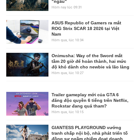
"ngầu"
Hôm nay lúc 09:31
ASUS Republic of Gamers ra mắt
ROG Strix SCAR 18 2026 tại Việt
Nam
Hôm qua, lúc 10:34
Onimusha: Way of the Sword mất
tầm 20 giờ để hoàn thành, hai mức
độ khó dành cho newbie và lão làng
Hôm qua, lúc 10:27
Trailer gameplay mới của GTA 6
đăng độc quyền 6 tiếng trên Netflix,
Rockstar đang quá tham?
Hôm qua, lúc 10:15
GIANTESS PLAYGROUND vướng
tranh chấp nội bộ, nhà phát triển tố
đồng sự ngầm chiếm đoạt doanh