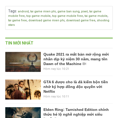
Tags
:
,
,
,
,
android
tai game mien phi
game ban sung
pixel
tai game
,
,
,
,
mobile free
top game mobile
top game mobile free
tai game mobile
,
,
,
tai game free
download game mien phi
download game free
shooting
stars
TIN MỚI NHẤT
Quake 2021 ra mắt bản mở rộng mới
nhân dịp kỷ niệm 30 năm, mang tên
Dawn of the Machine
Hôm nay lúc 10:21
GTA 6 được cho là đã kiếm bộn tiền
nhờ ký hợp đồng độc quyền với
Netflix
Hôm nay lúc 10:11
Elden Ring: Tarnished Edition chính
thức hé lộ nghề nghiệp mới siêu