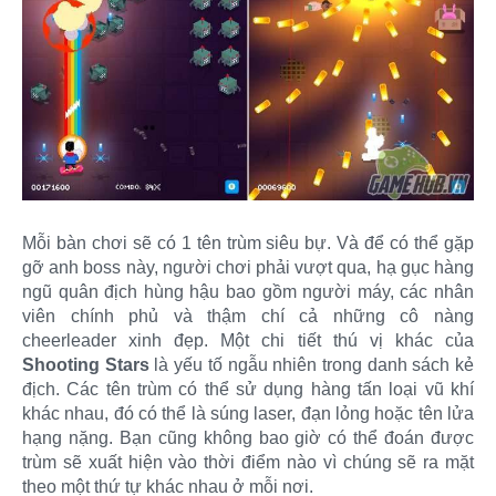
Mỗi bàn chơi sẽ có 1 tên trùm siêu bự. Và để có thể gặp
gỡ anh boss này, người chơi phải vượt qua, hạ gục hàng
ngũ quân địch hùng hậu bao gồm người máy, các nhân
viên chính phủ và thậm chí cả những cô nàng
cheerleader xinh đẹp. Một chi tiết thú vị khác của
Shooting Stars
là yếu tố ngẫu nhiên trong danh sách kẻ
địch. Các tên trùm có thể sử dụng hàng tấn loại vũ khí
khác nhau, đó có thể là súng laser, đạn lỏng hoặc tên lửa
hạng nặng. Bạn cũng không bao giờ có thể đoán được
trùm sẽ xuất hiện vào thời điểm nào vì chúng sẽ ra mặt
theo một thứ tự khác nhau ở mỗi nơi.